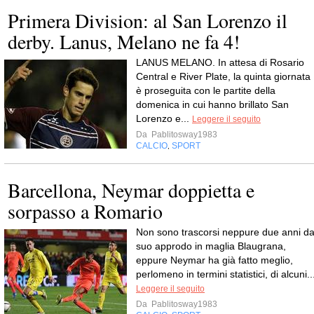
Primera Division: al San Lorenzo il
derby. Lanus, Melano ne fa 4!
LANUS MELANO. In attesa di Rosario
Central e River Plate, la quinta giornata
è proseguita con le partite della
domenica in cui hanno brillato San
Lorenzo e...
Leggere il seguito
Da
Pablitosway1983
CALCIO
SPORT
,
Barcellona, Neymar doppietta e
sorpasso a Romario
Non sono trascorsi neppure due anni da
suo approdo in maglia Blaugrana,
eppure Neymar ha già fatto meglio,
perlomeno in termini statistici, di alcuni..
Leggere il seguito
Da
Pablitosway1983