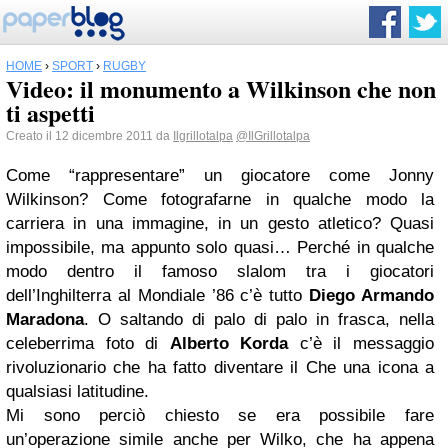
HOME
›
SPORT
›
RUGBY
Video: il monumento a Wilkinson che non
ti aspetti
Creato il 12 dicembre 2011 da
Ilgrillotalpa
@IlGrillotalpa
Come “rappresentare” un giocatore come Jonny
Wilkinson? Come fotografarne in qualche modo la
carriera in una immagine, in un gesto atletico? Quasi
impossibile, ma appunto solo quasi… Perché in qualche
modo dentro il famoso slalom tra i giocatori
dell’Inghilterra al Mondiale ’86 c’è tutto
Diego Armando
Maradona
. O saltando di palo di palo in frasca, nella
celeberrima foto di
Alberto Korda
c’è il messaggio
rivoluzionario che ha fatto diventare il Che una icona a
qualsiasi latitudine.
Mi sono perciò chiesto se era possibile fare
un’operazione simile anche per Wilko, che ha appena