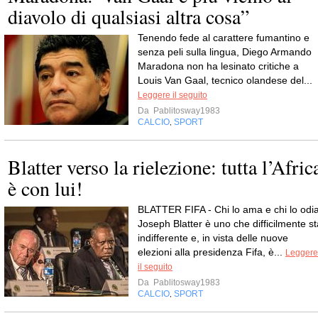
diavolo di qualsiasi altra cosa”
Tenendo fede al carattere fumantino e
senza peli sulla lingua, Diego Armando
Maradona non ha lesinato critiche a
Louis Van Gaal, tecnico olandese del...
Leggere il seguito
Da
Pablitosway1983
CALCIO
SPORT
,
Blatter verso la rielezione: tutta l’Afric
è con lui!
BLATTER FIFA - Chi lo ama e chi lo odia
Joseph Blatter è uno che difficilmente st
indifferente e, in vista delle nuove
elezioni alla presidenza Fifa, è...
Leggere
il seguito
Da
Pablitosway1983
CALCIO
SPORT
,