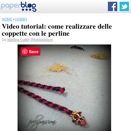
HOME
›
HOBBY
Video tutorial: come realizzare delle
coppette con le perline
Da
Martina Cattin
@follipassioni
Save