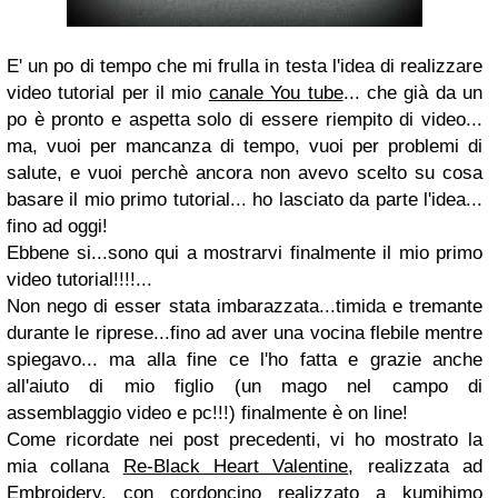
E' un po di tempo che mi frulla in testa l'idea di realizzare
video tutorial per il mio
canale You tube
... che già da un
po è pronto e aspetta solo di essere riempito di video...
ma, vuoi per mancanza di tempo, vuoi per problemi di
salute, e vuoi perchè ancora non avevo scelto su cosa
basare il mio primo tutorial... ho lasciato da parte l'idea...
fino ad oggi!
Ebbene si...sono qui a mostrarvi finalmente il mio primo
video tutorial!!!!...
Non nego di esser stata imbarazzata...timida e tremante
durante le riprese...fino ad aver una vocina flebile mentre
spiegavo... ma alla fine ce l'ho fatta e grazie anche
all'aiuto di mio figlio (un mago nel campo di
assemblaggio video e pc!!!) finalmente è on line!
Come ricordate nei post precedenti, vi ho mostrato la
mia collana
Re-Black Heart Valentine
, realizzata ad
Embroidery, con cordoncino realizzato a kumihimo