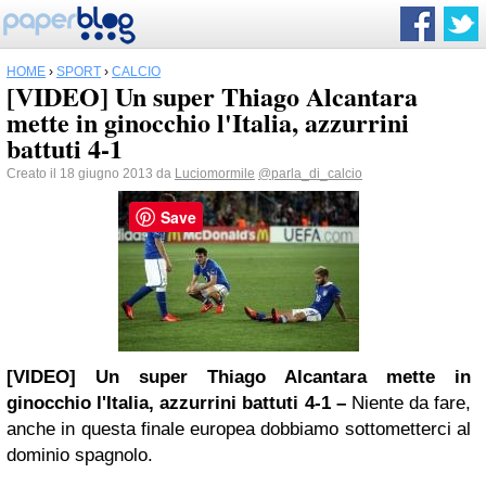
HOME
›
SPORT
›
CALCIO
[VIDEO] Un super Thiago Alcantara
mette in ginocchio l'Italia, azzurrini
battuti 4-1
Creato il 18 giugno 2013 da
Luciomormile
@parla_di_calcio
Save
[VIDEO] Un super Thiago Alcantara mette in
ginocchio l'Italia, azzurrini battuti 4-1 –
Niente da fare,
anche in questa finale europea dobbiamo sottometterci al
dominio spagnolo.