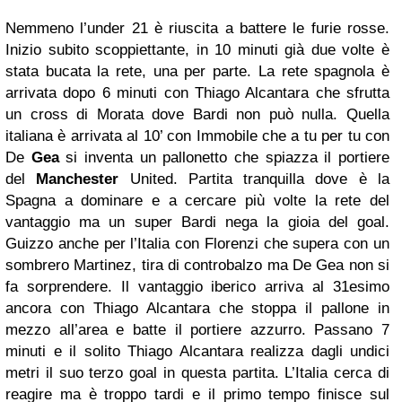
Nemmeno l’under 21 è riuscita a battere le furie rosse.
Inizio subito scoppiettante, in 10 minuti già due volte è
stata bucata la rete, una per parte. La rete spagnola è
arrivata dopo 6 minuti con Thiago Alcantara che sfrutta
un cross di Morata dove Bardi non può nulla. Quella
italiana è arrivata al 10’ con Immobile che a tu per tu con
De
Gea
si inventa un pallonetto che spiazza il portiere
del
Manchester
United. Partita tranquilla dove è la
Spagna a dominare e a cercare più volte la rete del
vantaggio ma un super Bardi nega la gioia del goal.
Guizzo anche per l’Italia con Florenzi che supera con un
sombrero Martinez, tira di controbalzo ma De Gea non si
fa sorprendere. Il vantaggio iberico arriva al 31esimo
ancora con Thiago Alcantara che stoppa il pallone in
mezzo all’area e batte il portiere azzurro. Passano 7
minuti e il solito Thiago Alcantara realizza dagli undici
metri il suo terzo goal in questa partita. L’Italia cerca di
reagire ma è troppo tardi e il primo tempo finisce sul