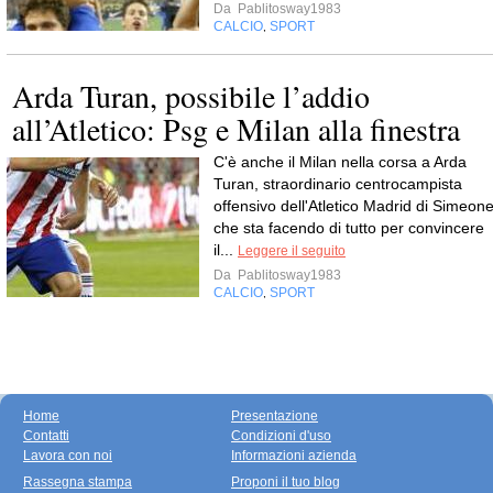
Da
Pablitosway1983
CALCIO
SPORT
,
Arda Turan, possibile l’addio
all’Atletico: Psg e Milan alla finestra
C'è anche il Milan nella corsa a Arda
Turan, straordinario centrocampista
offensivo dell'Atletico Madrid di Simeone
che sta facendo di tutto per convincere
il...
Leggere il seguito
Da
Pablitosway1983
CALCIO
SPORT
,
Home
Presentazione
Contatti
Condizioni d'uso
Lavora con noi
Informazioni azienda
Rassegna stampa
Proponi il tuo blog