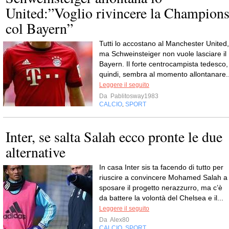
United:”Voglio rivincere la Champion
col Bayern”
Tutti lo accostano al Manchester United,
ma Schweinsteiger non vuole lasciare il
Bayern. Il forte centrocampista tedesco,
quindi, sembra al momento allontanare..
Leggere il seguito
Da
Pablitosway1983
CALCIO
SPORT
,
Inter, se salta Salah ecco pronte le due
alternative
In casa Inter sis ta facendo di tutto per
riuscire a convincere Mohamed Salah a
sposare il progetto nerazzurro, ma c’è
da battere la volontà del Chelsea e il...
Leggere il seguito
Da
Alex80
CALCIO
SPORT
,