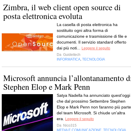
Zimbra, il web client open source di
posta elettronica evoluta
La casella di posta elettronica ha
sostituito ogni altra forma di
comunicazione e trasmissione di file e
documenti. Il servizio standard offerto
dai più noti...
Leggere il seguito
Da
Guideitech
INFORMATICA
TECNOLOGIA
,
Microsoft annuncia l’allontanamento d
Stephen Elop e Mark Penn
Satya Nadella ha annunciato quest'oggi
che dal prossimo Settembre Stephen
Elop e Mark Penn non faranno più parte
del team Microsoft. Si chiude un'altra
era.
Leggere il seguito
Da
Nico315
MEDIA E COMUNICAZIONE
TECNOLOGIA
,