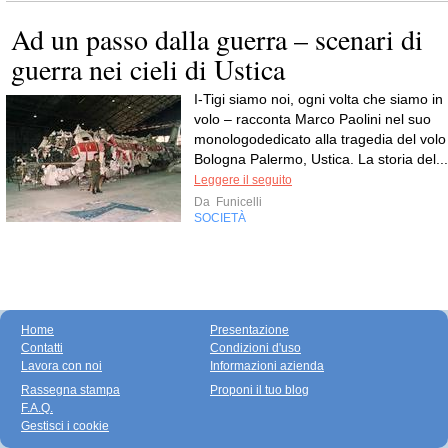
Ad un passo dalla guerra – scenari di
guerra nei cieli di Ustica
I-Tigi siamo noi, ogni volta che siamo in
volo – racconta Marco Paolini nel suo
monologodedicato alla tragedia del volo
Bologna Palermo, Ustica. La storia del...
Leggere il seguito
Da
Funicelli
SOCIETÀ
Home
Presentazione
Contatti
Condizioni d'uso
Lavora con noi
Informazioni azienda
Rassegna stampa
Proponi il tuo blog
F.A.Q.
Gestisci i cookie