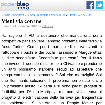
HOME
›
SOCIETÀ
›
INFORMAZIONE REGIONALE
›
VIENI VIA CON ME
Vieni via con me
Creato il 24 novembre 2010 da
Patuasia
Ha ragione il PD a sostenere che manca una seria
prospettiva per risolvere l’annoso problema della ferrovia
Aosta-Torino. Come per i marciapiedi si va avanti a
rattoppare i buchi e dei buchi l’assessore Marguerettaz
si dice soddisfatto. Soddisfatto per cosa? Per
il fatto
che invece di scendere dal treno a Chivasso e prenderne
un altro possiamo starcene seduti ad aspettare che
venga cambiata la locomotiva? Sai che meraviglia! Sai
che illuminante soluzione! Il problema non è nato ieri: è
un problema adulto! Si parla e si sono pagati progetti di
fattibilità per l’Aosta-Martigny, ma non si accenna al
progetto di elettrificazione della ferrovia più frequentata
dai valdostani. Si blatera di un People Mover per