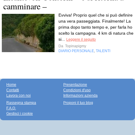
camminare –
Evviva! Proprio quel che si può definire
una vera passeggiata. Finalmente! La
prima dopo tanto tempo e, per farla ho
scelto la campagna. 4 km di natura che
si...
Leggere il seguito
Da
Topinapigmy
DIARIO PERSONALE
TALENTI
,
Home
Presentazione
Contatti
Condizioni d'uso
Lavora con noi
Informazioni azienda
Rassegna stampa
Proponi il tuo blog
F.A.Q.
Gestisci i cookie