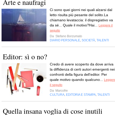
Arte e naufragi
Ci sono quei giorni nei quali alzarsi dal
letto risulta più pesante del solito.La
chiamano levataccia: il dispregiativo va
da sé... Quale il motivo?Hai...
Leggere il
seguito
Da
Stefano Borzumato
DIARIO PERSONALE
SOCIETÀ
TALENTI
,
,
Editor: sì o no?
Credo di avere scoperto da dove arriva
la diffidenza di certi autori emergenti nei
confronti della figura dell’editor. Per
quale motivo quando qualcuno...
Legger
il seguito
Da
Marcofre
CULTURA
EDITORIA E STAMPA
TALENTI
,
,
Quella insana voglia di cose inutili