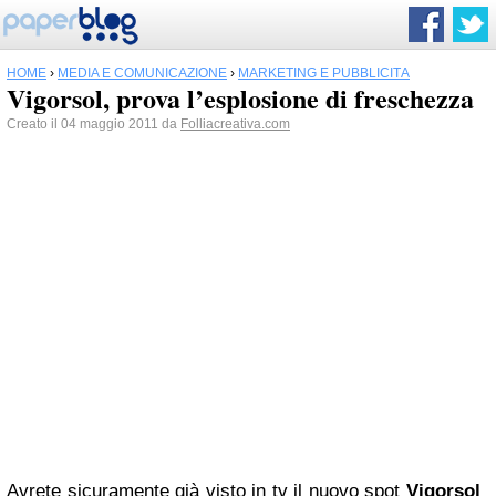
HOME
›
MEDIA E COMUNICAZIONE
›
MARKETING E PUBBLICITÀ
Vigorsol, prova l’esplosione di freschezza
Creato il 04 maggio 2011 da
Folliacreativa.com
Avrete sicuramente già visto in tv il nuovo
spot
Vigorsol