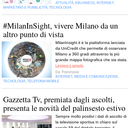
ATTUALITÀ
EBUSINESS
INTERNET
,
,
,
MARKETING E PUBBLICITÀ
TECNOLOGIA
,
#MilanInSight, vivere Milano da un
altro punto di vista
MilanInsight.it è la piattaforma lanciata
da UniCredit che permette di osservare
Milano a 360 gradi attraverso la più
grande mappa fotografica che sia stata..
Leggere il seguito
Da
Franzrusso
INTERNET
MEDIA E COMUNICAZIONE
,
,
TECNOLOGIA
TELEFONIA MOBILE
,
Gazzetta Tv, premiata dagli ascolti,
presenta le novità del palinsesto estivo
Sempre molto positivi i dati di ascolto di 
la televisione sportiva in chiaro sul
canale 59 del digitale terrestre: il