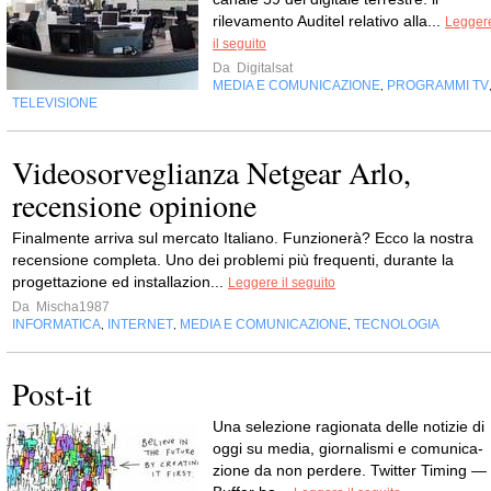
rilevamento Auditel relativo alla...
Legger
il seguito
Da
Digitalsat
MEDIA E COMUNICAZIONE
PROGRAMMI TV
,
TELEVISIONE
Videosorveglianza Netgear Arlo,
recensione opinione
Finalmente arriva sul mercato Italiano. Funzionerà? Ecco la nostra
recensione completa. Uno dei problemi più frequenti, durante la
progettazione ed installazion...
Leggere il seguito
Da
Mischa1987
INFORMATICA
INTERNET
MEDIA E COMUNICAZIONE
TECNOLOGIA
,
,
,
Post-it
Una sele­zione ragio­nata delle noti­zie di
oggi su media, gior­na­li­smi e comu­ni­ca­
zione da non perdere. Twit­ter Timing —