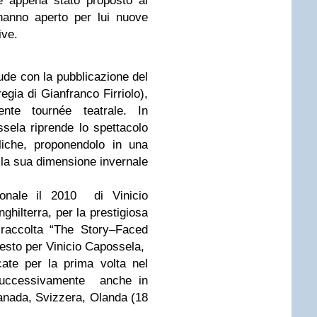
 (è appena stato proposto al
 hanno aperto per lui nuove
ive.
iude con la pubblicazione del
a di Gianfranco Firriolo),
nte tournée teatrale. In
sela riprende lo spettacolo
che, proponendolo in una
la sua dimensione invernale
ionale il 2010 di Vinicio
ghilterra, per la prestigiosa
 raccolta “The Story–Faced
esto per Vinicio Capossela,
ate per la prima volta nel
uccessivamente anche in
 Canada, Svizzera, Olanda (18