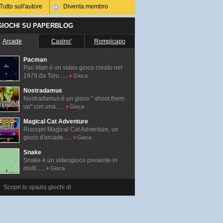
Tutto sull'autore
Diventa membro
 GIOCHI SU PAPERBLOG
Arcade
Casino'
Rompicapo
Pacman
Pac-Man é un video gioco creato nel
1979 da Toru......
Gioca
Nostradamus
Nostradamus è un gioco " shoot them
up" con una......
Gioca
Magical Cat Adventure
Riscopri Magical Cat Adventure, un
gioco d'arcade......
Gioca
Snake
Snake è un videogioco presente in
molti......
Gioca
Scopri lo spazio giochi di