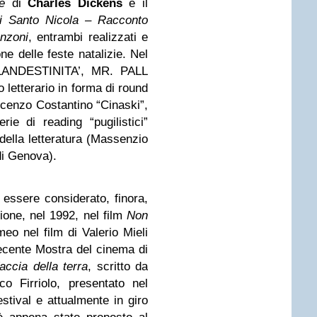
e
di
Charles Dickens
e il
di Santo Nicola – Racconto
anzoni
, entrambi realizzati e
e delle feste natalizie. Nel
 CLANDESTINITA’, MR. PALL
etterario in forma di round
ncenzo Costantino “Cinaski”,
ie di reading “pugilistici”
 della letteratura (Massenzio
di Genova).
essere considerato, finora,
zione, nel 1992, nel film
Non
meo nel film di Valerio Mieli
ecente Mostra del cinema di
accia della terra
, scritto da
o Firriolo, presentato nel
stival e attualmente in giro