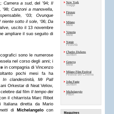
New York
1;
Camera a sud
, del ’94;
Il
Viaggi
, ’98;
Canzoni a manovella
,
Firenze
ispensabile
, ‘03;
Ovunque
Mete
 niente sotto il sole
, ‘06;
Da
Milano
Mete
live
, uscito il 13 novembre
Venezia
e ampliare il suo seguito di
Mete
Natale
Festività
Charles Dickens
iscografici sono le numerose
Scrittori
ssela nel corso degli anni; i
Genova
Mete
te
in compagnia di Vincenzo
Milano Film Festival
soltanto pochi mesi fa ha
Festival del Cinema
ro
In clandestinità, Mr Pall
John Fante
Scrittori
ocani Orkestar di Neat Veliov,
 celebre dal film
Il tempo dei
Michelangelo
Pittori
con il chitarrista Marc Ribot
 Italiana diretta da Mario
netti
di
Michelangelo
con
Magazines