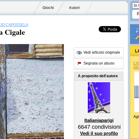
Giochi
Autori
CIO CAPOSSELA
la Cigale
L
Vedi articolo originale
L'
Segnala un abuso
GI
A proposito dell'autore
Agi
Italianiaparigi
6647
condivisioni
Vedi il suo profilo