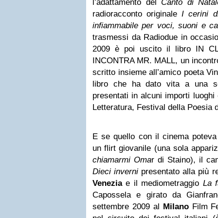
l’adattamento del
Canto di Natal
radioracconto originale
I cerini 
infiammabile per voci, suoni e c
trasmessi da Radiodue in occasion
2009 è poi uscito il libro IN
INCONTRA MR. MALL, un incontro l
scritto insieme all’amico poeta Vi
libro che ha dato vita a una ser
presentati in alcuni importi luoghi
Letteratura, Festival della Poesia 
E se quello con il cinema poteva 
un flirt giovanile (una sola appari
chiamarmi Oma
r di Staino), il ca
Dieci inverni
presentato alla più r
Venezia
e il mediometraggio
La f
Capossela e girato da Gianfranc
settembre 2009 al
Milano
Film Fe