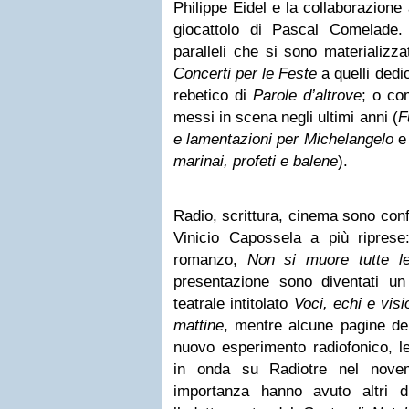
Philippe Eidel e la collaborazione
giocattolo di Pascal Comelade.
paralleli che si sono materializzat
Concerti per le Feste
a quelli dedic
rebetico di
Parole d’altrove
; o com
messi in scena negli ultimi anni (
F
e lamentazioni per Michelangelo
e 
marinai, profeti e balene
).
Radio, scrittura, cinema sono confl
Vinicio Capossela a più ripres
romanzo,
Non si muore tutte le
presentazione sono diventati un
teatrale intitolato
Voci, echi e vis
mattine
, mentre alcune pagine del
nuovo esperimento radiofonico, 
in onda su Radiotre nel novem
importanza hanno avuto altri du