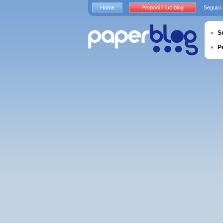
Home
Proponi il tuo blog
Seguici
S
P