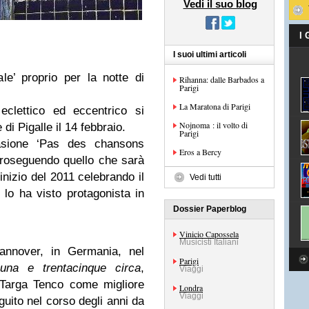
Vedi il suo blog
I
I suoi ultimi articoli
le’ proprio per la notte di
Rihanna: dalle Barbados a
Parigi
La Maratona di Parigi
 eclettico ed eccentrico si
Nojnoma : il volto di
 di Pigalle il 14 febbraio.
Parigi
ccasione ‘Pas des chansons
Eros a Bercy
 proseguendo quello che sarà
inizio del 2011 celebrando il
Vedi tutti
lo ha visto protagonista in
Dossier Paperblog
Vinicio Capossela
Musicisti Italiani
nover, in Germania, nel
Parigi
l’una e trentacinque circa
,
Viaggi
 Targa Tenco come migliore
Londra
Viaggi
guito nel corso degli anni da