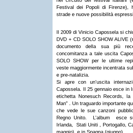
nel circuito dei festival italiani
Festival dei Popoli di Firenze),
strade e nuove possibilità espress
Il 2009 di Vinicio Capossela si ch
DVD + CD SOLO SHOW ALIVE (regi
documento della sua più rece
concomitanza a tale uscita Capos
SOLO SHOW per le ultime repli
veste maggiormente incentrata sul
e pre-natalizia.
Si apre con un’uscita internaz
Capossela. Il 25 gennaio esce in In
etichetta Nonesuch Records, la
Man” . Un traguardo importante qu
che vede le sue canzoni pubblic
Regno Unito. L’album esce s
Irlanda, Stati Uniti , Portogallo,
maggio) e in Spagna (giugno).