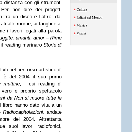
 a distanza con gli strumenti
 Per non dire dei progetti
Cultura
i tra un disco e l’altro, dai
Italiani nel Mondo
ati alle morne, ai tanghi e al
Musica
e i lavori legati alla parola
Viaggi
uggite, amanti, amor – Rime
il reading marinaro
Storie di
uiti nel percorso artistico di
e: è del 2004 il suo primo
 mattine
, i cui reading di
 vero e proprio spettacolo
ioni da Non si muore tutte le
 libro hanno dato vita a un
le
Radiocapitolazioni
, andate
bre del 2004. Altrettanta
e suoi lavori radiofonici,