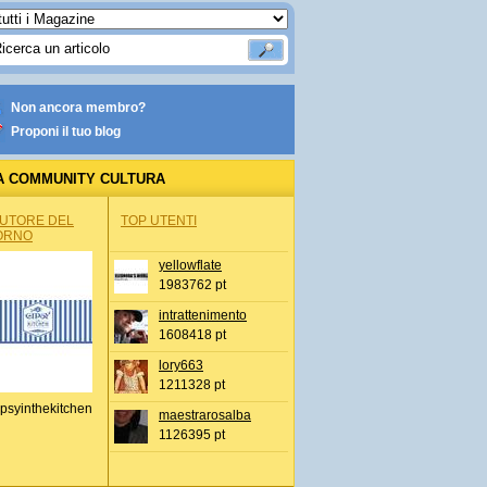
Non ancora membro?
Proponi il tuo blog
A COMMUNITY CULTURA
AUTORE DEL
TOP UTENTI
ORNO
yellowflate
1983762 pt
intrattenimento
1608418 pt
lory663
1211328 pt
psyinthekitchen
maestrarosalba
1126395 pt