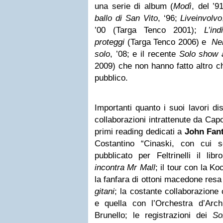
una serie di album (
Modì
, del ’9
ballo di San Vito
, ‘96;
Liveinvolvo
’00 (Targa Tenco 2001);
L’ind
proteggi
(Targa Tenco 2006) e
Nel
solo
, ’08; e il recente
Solo show a
2009) che non hanno fatto altro ch
pubblico.
Importanti quanto i suoi lavori d
collaborazioni intrattenute da Capo
primi reading dedicati a
John Fan
Costantino “Cinaski, con cui 
pubblicato per Feltrinelli il lib
incontra Mr Mall
; il tour con la K
la fanfara di ottoni macedone resa
gitani
; la costante collaborazione 
e quella con l’Orchestra d’Archi
Brunello; le registrazioni dei
So