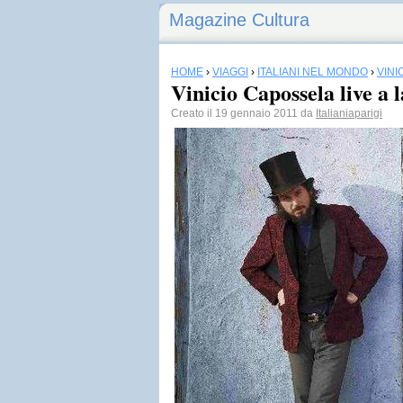
Magazine Cultura
HOME
›
VIAGGI
›
ITALIANI NEL MONDO
›
VINI
Vinicio Capossela live a 
Creato il 19 gennaio 2011 da
Italianiaparigi