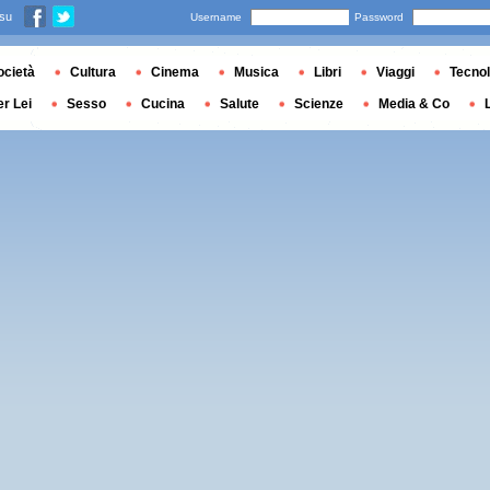
 su
Username
Password
ocietà
Cultura
Cinema
Musica
Libri
Viaggi
Tecnol
er Lei
Sesso
Cucina
Salute
Scienze
Media & Co