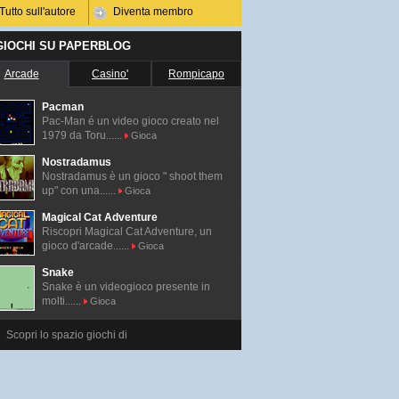
Tutto sull'autore
Diventa membro
 GIOCHI SU PAPERBLOG
Arcade
Casino'
Rompicapo
Pacman
Pac-Man é un video gioco creato nel
1979 da Toru......
Gioca
Nostradamus
Nostradamus è un gioco " shoot them
up" con una......
Gioca
Magical Cat Adventure
Riscopri Magical Cat Adventure, un
gioco d'arcade......
Gioca
Snake
Snake è un videogioco presente in
molti......
Gioca
Scopri lo spazio giochi di