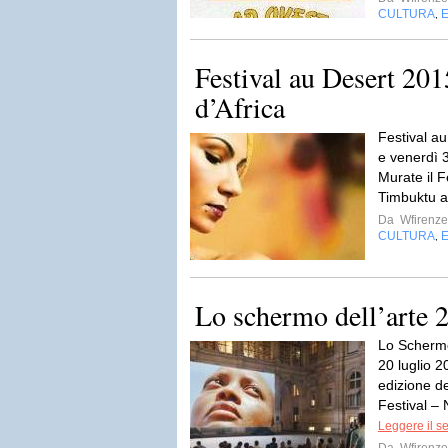
CULTURA
,
Festival au Desert 201
d’Africa
Festival a
e venerdì 3
Murate il F
Timbuktu at
Da
Wfirenze
CULTURA
,
Lo schermo dell’arte 
Lo Schermo
20 luglio 2
edizione d
Festival – 
Leggere il s