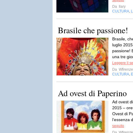
seguito
Da
Ilary
CULTURA
L
,
Brasile che passione!
Brasile, ch
luglio 2015
passione! 
una tre gior
Leggere il s
Da
Wfirenze
CULTURA
,
Ad ovest di Paperino
Ad ovest d
2015 – ore 
Ovest di Pa
l’essenza d
seguito
Da
Wfirenze