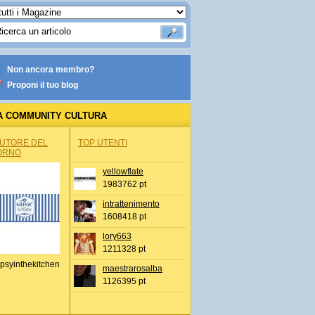
Non ancora membro?
Proponi il tuo blog
A COMMUNITY CULTURA
AUTORE DEL
TOP UTENTI
ORNO
yellowflate
1983762 pt
intrattenimento
1608418 pt
lory663
1211328 pt
psyinthekitchen
maestrarosalba
1126395 pt