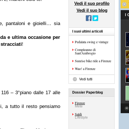
Vedi il suo profilo
Vedi il suo blog
I
ne, pantaloni e gioielli… sia
I suoi ultimi articoli
nda e ultima occasione per
Pedalata swing e vintage
stracciati
!
Compleanno di
Sant’Ambrogio
Sunrise bike ride a Firenze
Wao! a Firenze
Vedi tutti
 116 – 3°piano dalle 17 alle
Dossier Paperblog
Firenze
i, a tutto il resto pensiamo
Mete
Saldi
Lifestyle