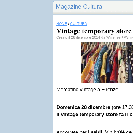
Magazine Cultura
HOME
›
CULTURA
Vintage temporary store
Creato il 28 dicembre 2014 da
Wfirenze
@WFir
Mercatino vintage a Firenze
Domenica 28 dicembre
(ore 17.3
Il vintage temporary store fa il b
Accorrete per i
saldi
. Vin brûlé ce