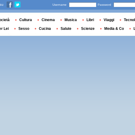
 su
Username
Password
ocietà
Cultura
Cinema
Musica
Libri
Viaggi
Tecnol
er Lei
Sesso
Cucina
Salute
Scienze
Media & Co