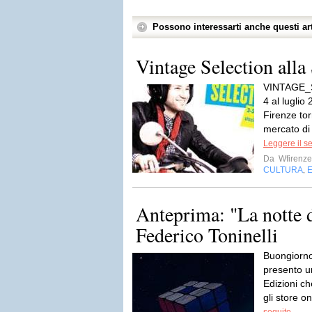
Possono interessarti anche questi art
Vintage Selection alla
VINTAGE_S
4 al luglio
Firenze tor
mercato di 
Leggere il s
Da
Wfirenze
CULTURA
,
Anteprima: "La notte d
Federico Toninelli
Buongiorno,
presento un
Edizioni che
gli store o