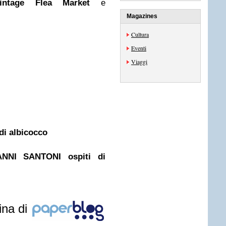
intage Flea Market
e
Magazines
Cultura
Eventi
Viaggi
 di albicocco
NI SANTONI ospiti di
ina di