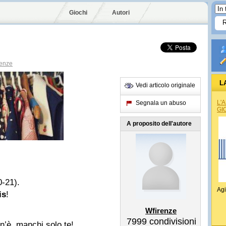
Giochi
Autori
enze
L
Vedi articolo originale
L'
Segnala un abuso
GI
A proposito dell'autore
0-21).
Agi
is
!
Wfirenze
7999
condivisioni
 n’è, manchi solo te!