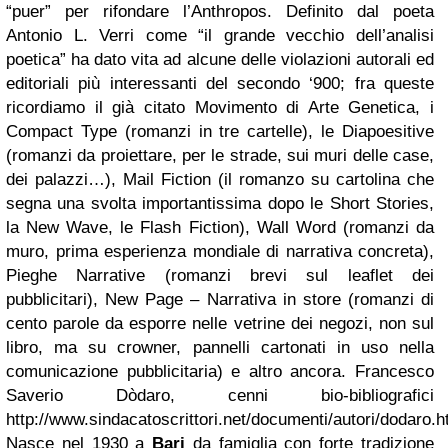
“puer” per rifondare l’Anthropos. Definito dal poeta
Antonio L. Verri come “il grande vecchio dell’analisi
poetica” ha dato vita ad alcune delle violazioni autorali ed
editoriali più interessanti del secondo ‘900; fra queste
ricordiamo il già citato Movimento di Arte Genetica, i
Compact Type (romanzi in tre cartelle), le Diapoesitive
(romanzi da proiettare, per le strade, sui muri delle case,
dei palazzi…), Mail Fiction (il romanzo su cartolina che
segna una svolta importantissima dopo le Short Stories,
la New Wave, le Flash Fiction), Wall Word (romanzi da
muro, prima esperienza mondiale di narrativa concreta),
Pieghe Narrative (romanzi brevi sul leaflet dei
pubblicitari), New Page – Narrativa in store (romanzi di
cento parole da esporre nelle vetrine dei negozi, non sul
libro, ma su crowner, pannelli cartonati in uso nella
comunicazione pubblicitaria) e altro ancora. Francesco
Saverio Dòdaro, cenni bio-bibliografici
http://www.sindacatoscrittori.net/documenti/autori/dodaro.
Nasce nel 1930 a
Bari
da famiglia con forte tradizione