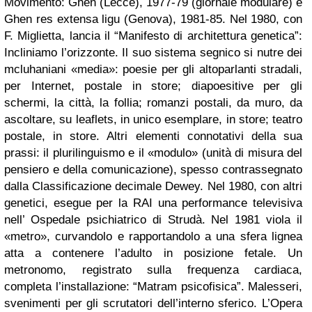
Movimento: Ghen (Lecce), 1977-79 (giornale modulare) e
Ghen res extensa ligu (Genova), 1981-85. Nel 1980, con
F. Miglietta, lancia il “Manifesto di architettura genetica”:
Incliniamo l’orizzonte. Il suo sistema segnico si nutre dei
mcluhaniani «media»: poesie per gli altoparlanti stradali,
per Internet, postale in store; diapoesitive per gli
schermi, la città, la follia; romanzi postali, da muro, da
ascoltare, su leaflets, in unico esemplare, in store; teatro
postale, in store. Altri elementi connotativi della sua
prassi: il plurilinguismo e il «modulo» (unità di misura del
pensiero e della comunicazione), spesso contrassegnato
dalla Classificazione decimale Dewey. Nel 1980, con altri
genetici, esegue per la RAI una performance televisiva
nell’ Ospedale psichiatrico di Strudà. Nel 1981 viola il
«metro», curvandolo e rapportandolo a una sfera lignea
atta a contenere l’adulto in posizione fetale. Un
metronomo, registrato sulla frequenza cardiaca,
completa l’installazione: “Matram psicofisica”. Malesseri,
svenimenti per gli scrutatori dell’interno sferico. L’Opera