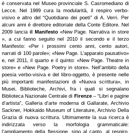
è conservata nel Museo provinciale S. Casromediano di
Lecce. Nel 1989 cura la modularità, il respiro verbo-
visivo e altro del “Quotidiano dei poeti” di A. Verri. Per
alcuni anni è direttore editoriale della Conte Editore. Nel
2009 lancia
il Manifesto
«New Page. Narrativa in store
», a cui fanno seguito nel 2010 il secondo e il terzo
Manifesto: «Per i prossimi cento anni, cento autori,
narrati di 100 parole»; «New Page. L’apparato pausativo»
e, nel 2011, il quarto e il quinto: «New Page. Theatre in
store» e «New Page. Poetry in store». Nell’ambito della
poesia verbo-visiva e del libro-oggetto, è presente nelle
più importanti manifestazioni di «Nuova scrittura», in
Musei, Biblioteche, Archivi, fra i quali si segnalano
Biblioteca Nazionale Centrale di
Firenze
– “Libri e pagine
d’artista”, Galleria d’arte moderna di Gallarate, Archivio
Sackner, Hokkaido Museum of Literature, Archivio Della
Grazia di nuova scrittura. Ultimamente la sua ricerca è
indirizzata verso la morfologia grammaticale:
l’ampliamento della flessione, sino al canto, al respiro,