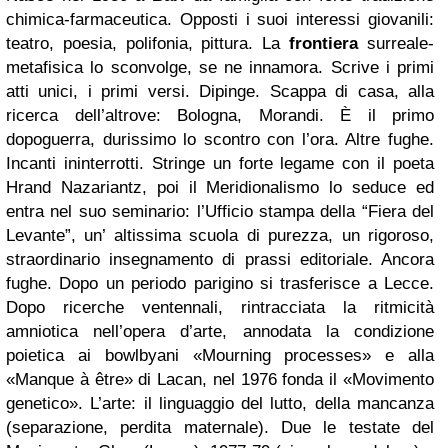
chimica-farmaceutica. Opposti i suoi interessi giovanili:
teatro, poesia, polifonia, pittura. La
frontiera
surreale-
metafisica lo sconvolge, se ne innamora. Scrive i primi
atti unici, i primi versi. Dipinge. Scappa di casa, alla
ricerca dell’altrove: Bologna, Morandi. È il primo
dopoguerra, durissimo lo scontro con l’ora. Altre fughe.
Incanti ininterrotti. Stringe un forte legame con il poeta
Hrand Nazariantz, poi il Meridionalismo lo seduce ed
entra nel suo seminario: l’Ufficio stampa della “Fiera del
Levante”, un’ altissima scuola di purezza, un rigoroso,
straordinario insegnamento di prassi editoriale. Ancora
fughe. Dopo un periodo parigino si trasferisce a Lecce.
Dopo ricerche ventennali, rintracciata la ritmicità
amniotica nell’opera d’arte, annodata la condizione
poietica ai bowlbyani «Mourning processes» e alla
«Manque à être» di Lacan, nel 1976 fonda il «Movimento
genetico». L’arte: il linguaggio del lutto, della mancanza
(separazione, perdita maternale). Due le testate del