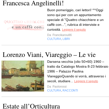
Francesca Angelinelli!
Buon pomeriggio, cari lettori! ^^Oggi
sono qui per con un appuntamento
speciale di "Quattro chiacchiere e un
caffè con...", rubrica di interviste e
curiosità.
Leggere il seguito
Da
Francikarou86
CULTURA
LIBRI
,
Lorenzo Viani, Viareggio – Le vie
Darsena vecchia (olio 50×60) 1960 –
tratto da Catalogo Mostra 8-23 febbraio
1986 – Palazzo Paolina
ViareggioQuando si vorrà, attraverso i
secoli, studiare...
Leggere il seguito
Da
Paolorossi
CULTURA
RACCONTI
,
Estate all’Orticultura