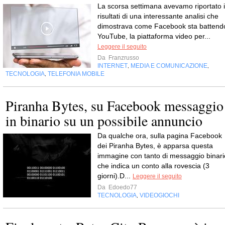
La scorsa settimana avevamo riportato i
risultati di una interessante analisi che
dimostrava come Facebook sta battend
YouTube, la piattaforma video per...
Leggere il seguito
Da
Franzrusso
INTERNET
MEDIA E COMUNICAZIONE
,
,
TECNOLOGIA
TELEFONIA MOBILE
,
Piranha Bytes, su Facebook messaggio
in binario su un possibile annuncio
Da qualche ora, sulla pagina Facebook
dei Piranha Bytes, è apparsa questa
immagine con tanto di messaggio binari
che indica un conto alla rovescia (3
giorni).D...
Leggere il seguito
Da
Edoedo77
TECNOLOGIA
VIDEOGIOCHI
,