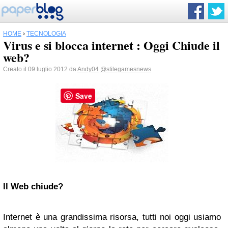
HOME
›
TECNOLOGIA
Virus e si blocca internet : Oggi Chiude il
web?
Creato il 09 luglio 2012 da
Andy04
@stilegamesnews
Save
Il Web chiude?
Internet è una grandissima risorsa, tutti noi oggi usiamo