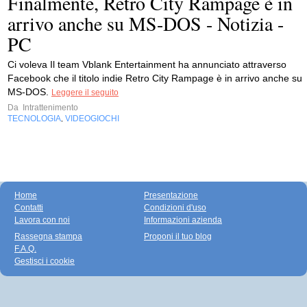
Finalmente, Retro City Rampage è in
arrivo anche su MS-DOS - Notizia -
PC
Ci voleva Il team Vblank Entertainment ha annunciato attraverso
Facebook che il titolo indie Retro City Rampage è in arrivo anche su
MS-DOS.
Leggere il seguito
Da
Intrattenimento
TECNOLOGIA
VIDEOGIOCHI
,
Home
Presentazione
Contatti
Condizioni d'uso
Lavora con noi
Informazioni azienda
Rassegna stampa
Proponi il tuo blog
F.A.Q.
Gestisci i cookie