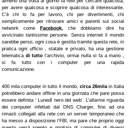
almeno una volta al giorno la rete per cercare qualcosa,
per avere qualcosa e scoprire qualcosa di interessante.
C’è chi lo fa per lavoro, chi per divertimenti, chi
semplicemente per ritrovare amici e parenti sui social
network come
Facebook,
che dobbiamo dire ha
avvicinato tantissime persone. Senza internet il mondo
sarebbe perso, ogni cosa è gestita tramite questa rete, in
pratica ogni ufficio , statale e privato, ha una gestione
telematica
di tutto
l’archivio, ormai nulla si fa a mano ,
si fa tutto con i computer per una rapida
comunicazione.
400 mila computer in tutto il mondo,
circa 26mila
in Italia
potrebbero andare offline in una giornata che pare possa
essere definita ‘ Lunedì nero del web’. L’allarme riguarda
dei computer infettati dal DNS Charger, fino ad ora
rimasti collegati alla rete con un server temporaneo che
ha messo a disposizione l’FBI, ma pare che proprio oggi
questo verrà spento e migliaia di computer di diversi