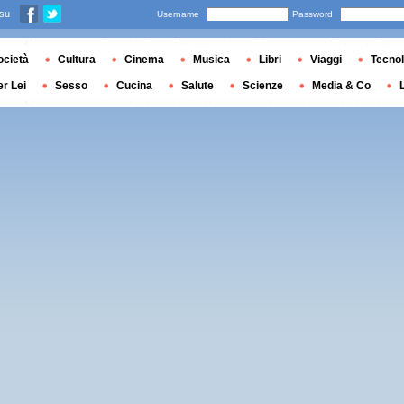
 su
Username
Password
ocietà
Cultura
Cinema
Musica
Libri
Viaggi
Tecnol
er Lei
Sesso
Cucina
Salute
Scienze
Media & Co