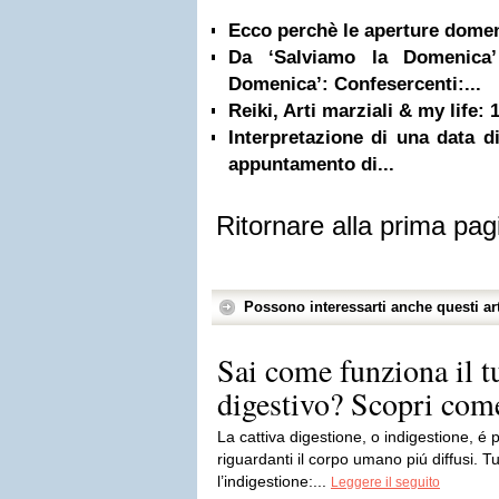
Ecco perchè le aperture domen
Da ‘Salviamo la Domenica’
Domenica’: Confesercenti:...
Reiki, Arti marziali & my life
Interpretazione di una data d
appuntamento di...
Ritornare alla prima pag
Possono interessarti anche questi art
Sai come funziona il t
digestivo? Scopri come
La cattiva digestione, o indigestione, é
riguardanti il corpo umano piú diffusi. 
l’indigestione:...
Leggere il seguito