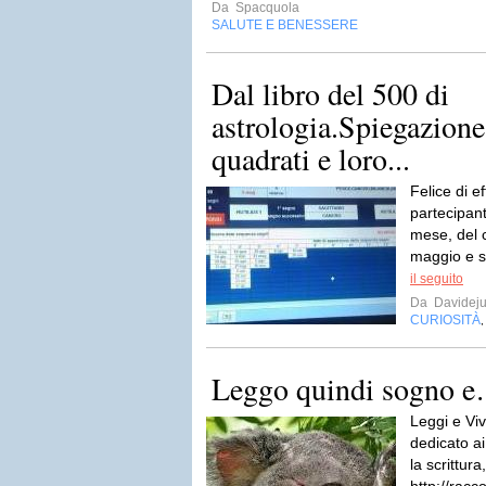
Da
Spacquola
SALUTE E BENESSERE
Dal libro del 500 di
astrologia.Spiegazione
quadrati e loro...
Felice di ef
partecipan
mese, del 
maggio e si
il seguito
Da
Davideju
CURIOSITÀ
Leggo quindi sogno 
Leggi e Viv
dedicato ai
la scrittura