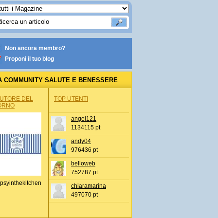
Non ancora membro?
Proponi il tuo blog
A COMMUNITY SALUTE E BENESSERE
AUTORE DEL
TOP UTENTI
ORNO
angel121
1134115 pt
andy04
976436 pt
belloweb
752787 pt
psyinthekitchen
chiaramarina
497070 pt