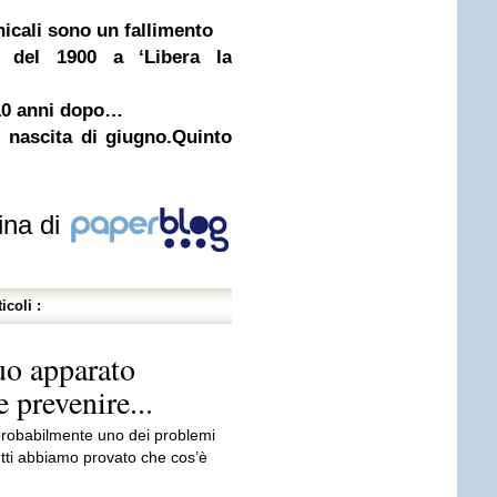
icali sono un fallimento
 del 1900 a ‘Libera la
: 10 anni dopo…
i nascita di giugno.Quinto
ina di
icoli :
uo apparato
 prevenire...
 probabilmente uno dei problemi
Tutti abbiamo provato che cos’è