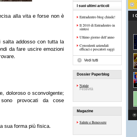
I suoi ultimi articoli
recisa alla vita e forse non è
I
Entradentro blog chiude!
Il 2010 di Entradentro in
sintesi
Ultimo giorno dell’anno
ti salta addosso con tutta la
Consulenti aziendali
ondi da fare uscire emozioni
efficaci e pescatori saggi
rovare.
Vedi tutti
Dossier Paperblog
Natale
Festività
le, doloroso o sconvolgente;
 sono provocati da cose
Magazine
Salute e Benessere
la sua forma più fisica.