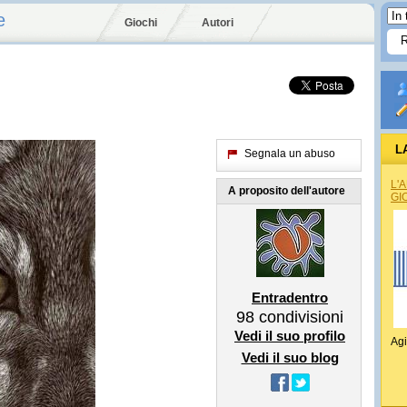
e
Giochi
Autori
L
Segnala un abuso
L'
A proposito dell'autore
GI
Entradentro
98
condivisioni
Vedi il suo profilo
Agi
Vedi il suo blog