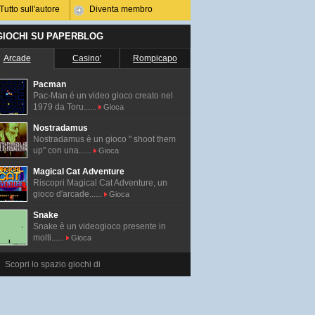
Tutto sull'autore
Diventa membro
 GIOCHI SU PAPERBLOG
Arcade
Casino'
Rompicapo
Pacman
Pac-Man é un video gioco creato nel
1979 da Toru......
Gioca
Nostradamus
Nostradamus è un gioco " shoot them
up" con una......
Gioca
Magical Cat Adventure
Riscopri Magical Cat Adventure, un
gioco d'arcade......
Gioca
Snake
Snake è un videogioco presente in
molti......
Gioca
Scopri lo spazio giochi di