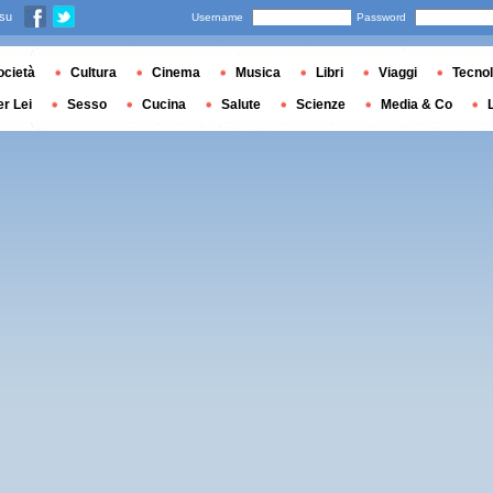
 su
Username
Password
ocietà
Cultura
Cinema
Musica
Libri
Viaggi
Tecnol
er Lei
Sesso
Cucina
Salute
Scienze
Media & Co