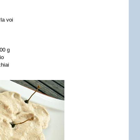
la voi
300 g
io
hiai