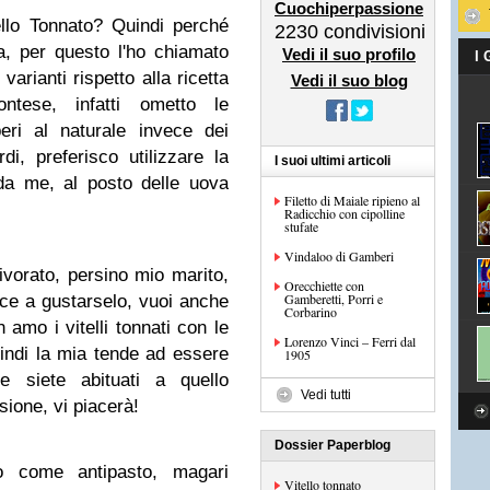
Cuochiperpassione
llo Tonnato? Quindi perché
2230
condivisioni
a, per questo l'ho chiamato
Vedi il suo profilo
I
varianti rispetto alla ricetta
Vedi il suo blog
ontese, infatti ometto le
peri al naturale invece dei
i, preferisco utilizzare la
I suoi ultimi articoli
da me, al posto delle uova
Filetto di Maiale ripieno al
Radicchio con cipolline
stufate
Vindaloo di Gamberi
ivorato, persino mio marito,
Orecchiette con
Gamberetti, Porri e
ce a gustarselo, vuoi anche
Corbarino
 amo i vitelli tonnati con le
Lorenzo Vinci – Ferri dal
uindi la mia tende ad essere
1905
e siete abituati a quello
Vedi tutti
ione, vi piacerà!
Dossier Paperblog
ato come antipasto, magari
Vitello tonnato