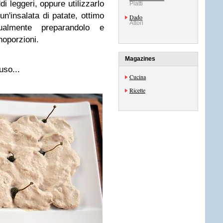
di leggeri, oppure utilizzarlo
Piatti
insalata di patate, ottimo
Dado
Attori
almente preparandolo e
noporzioni.
Magazines
uso...
Cucina
Ricette