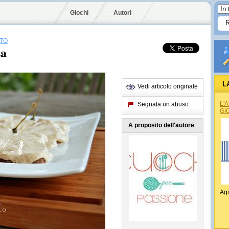
Giochi
Autori
ATO
sa
L
Vedi articolo originale
L'
Segnala un abuso
GI
A proposito dell'autore
Agi