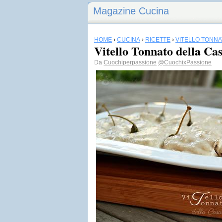
Magazine Cucina
HOME
›
CUCINA
›
RICETTE
›
VITELLO TONN
Vitello Tonnato della Ca
Da
Cuochiperpassione
@CuochixPassione