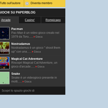
Tutto sull'autore
Diventa membro
 GIOCHI SU PAPERBLOG
Arcade
Casino'
Rompicapo
Pacman
Pac-Man é un video gioco creato nel
1979 da Toru......
Gioca
Nostradamus
Nostradamus è un gioco " shoot them
up" con una......
Gioca
Magical Cat Adventure
Riscopri Magical Cat Adventure, un
gioco d'arcade......
Gioca
Snake
Snake è un videogioco presente in
molti......
Gioca
Scopri lo spazio giochi di