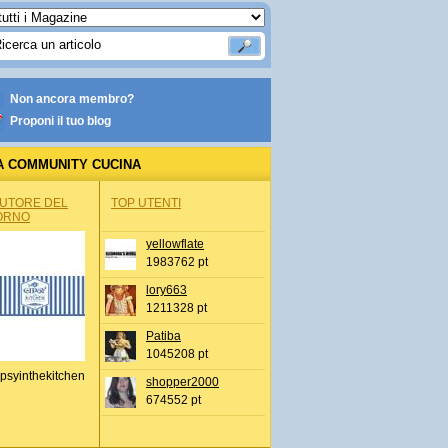
Non ancora membro?
Proponi il tuo blog
A COMMUNITY CUCINA
AUTORE DEL
TOP UTENTI
ORNO
yellowflate
1983762 pt
lory663
1211328 pt
Patiba
1045208 pt
psyinthekitchen
shopper2000
674552 pt