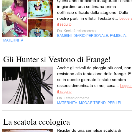
Quest’anno abbiamo inaugurato l’estate
in giardino una settimana prima
dell’inizio ufficiale della stagione. Dalle
nostre parti, in effetti, l’estate è...
Legger
il seguito
Da
Kevitafarelamamma
BAMBINI
DIARIO PERSONALE
FAMIGLIA
,
,
,
MATERNITÀ
Gli Hunter si Vestono di Frange!
Anche gli stivali da pioggia più cool, non
resistono alla tentazione delle frange. E
se in queste giornate l’estate sembra
essersi dimenticata di noi, cosa...
Legger
il seguito
Da
Lefashionmama
MATERNITÀ
MODA E TREND
PER LEI
,
,
La scatola ecologica
Riciclando una semplice scatola di