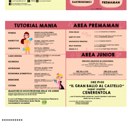
**********