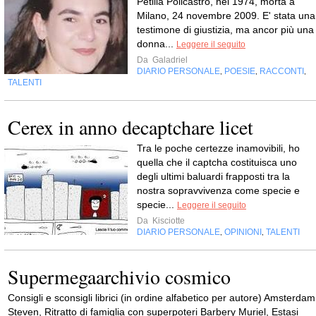
Petilia Policastro, nel 1974, morta a
Milano, 24 novembre 2009. E' stata una
testimone di giustizia, ma ancor più una
donna...
Leggere il seguito
Da
Galadriel
DIARIO PERSONALE
POESIE
RACCONTI
,
,
,
TALENTI
Cerex in anno decaptchare licet
Tra le poche certezze inamovibili, ho
quella che il captcha costituisca uno
degli ultimi baluardi frapposti tra la
nostra sopravvivenza come specie e
specie...
Leggere il seguito
Da
Kisciotte
DIARIO PERSONALE
OPINIONI
TALENTI
,
,
Supermegaarchivio cosmico
Consigli e sconsigli librici (in ordine alfabetico per autore) Amsterdam
Steven, Ritratto di famiglia con superpoteri Barbery Muriel, Estasi