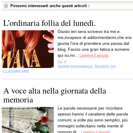
Possono interessarti anche questi articoli :
L’ordinaria follia del lunedì.
Giusto ieri sera scrivevo tra me e
me,incapace di addormentarmi,che era
giunta l’ora di prendere una pausa dal
blog. Faccio una gran fatica a scrivere
qui su,no...
Leggere il seguito
Da
V
DIARIO PERSONALE
TALENTI
DA
,
,
CLASSIFICARE
A voce alta nella giornata della
memoria
Le parole necessarie per ricordare
spesso hanno il carattere delle parole
comuni; a volte più sono semplici, più
immagini sollecitano nella mente di
ognuno di...
Leggere il seguito