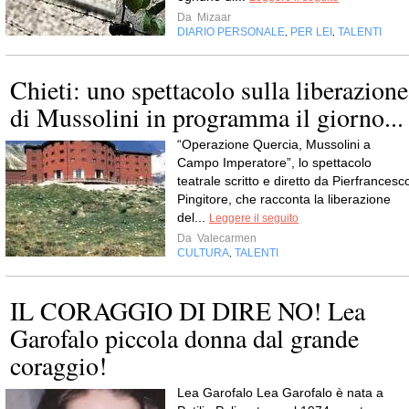
Da
Mizaar
DIARIO PERSONALE
PER LEI
TALENTI
,
,
Chieti: uno spettacolo sulla liberazione
di Mussolini in programma il giorno...
“Operazione Quercia, Mussolini a
Campo Imperatore”, lo spettacolo
teatrale scritto e diretto da Pierfrancesc
Pingitore, che racconta la liberazione
del...
Leggere il seguito
Da
Valecarmen
CULTURA
TALENTI
,
IL CORAGGIO DI DIRE NO! Lea
Garofalo piccola donna dal grande
coraggio!
Lea Garofalo Lea Garofalo è nata a