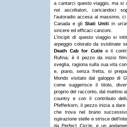
a cantarci questo viaggio, ma si 
noi ascoltatori, caricandoci 
l'autoradio accesa al massimo, ci
Canada e gli
Stati Uniti
in un'a
sincere ed efficaci canzoni.
L'incipit di questo viaggio si int
arpeggio colorato da sviolinate s
Death Cab for Cutie
e il contr
Rufina; è il pezzo da inizio film
sveglia, ragiona sulla sua vita con
e, piano, senza fretta, si prepa
Mondo visitato dal galoppo di
G
come suggerisce il titolo, div
proprio del racconto, dal mattino a
country e con il contributo del
Pfefferkorn, il pezzo inizia a dare
che trova nel brano successi
ispirazione stelle e strisce dell'i
da Perfect Circle, e un andament