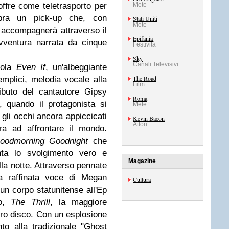
Mete
offre come teletrasporto per
sopra un pick-up che, con
Stati Uniti
Mete
 accompagnerà attraverso il
Epifania
vventura narrata da cinque
Festività
Sky
Canali Televisivi
itola
Even If
, un'albeggiante
The Road
emplici, melodia vocale alla
Film
ibuto del cantautore Gipsy
Roma
, quando il protagonista si
Mete
 gli occhi ancora appiccicati
Kevin Bacon
Attori
ra ad affrontare il mondo.
oodmorning Goodnight
che
enta lo svolgimento vero e
Magazine
lla notte. Attraverso pennate
la raffinata voce di Megan
Cultura
 un corpo statunitense all'Ep
vo,
The Thrill
, la maggiore
ntero disco. Con un esplosione
o alla tradizionale "Ghost