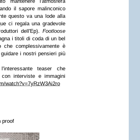
to mantenere l'atmosfera
onando il sapore malinconico
nte questo va una lode alla
que ci regala una gradevole
oduttori dell'Ep).
Footloose
na i titoli di coda di un bel
sco che complessivamente è
guidare i nostri pensieri più
l'interessante teaser che
 con interviste e immagini
com/watch?v=7yRzW3Ai2ro
 proof