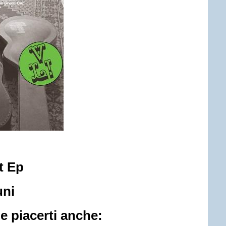
t Ep
uni
 piacerti anche: