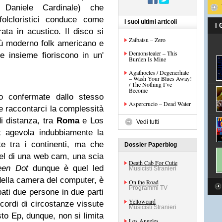
Daniele Cardinale) che
folcloristici conduce come
I suoi ultimi articoli
I
ata in acustico. Il disco si
Zaibatsu – Zero
iù moderno folk americano e
Demonstealer – This
e insieme fioriscono in un'
Burden Is Mine
Agathocles / Degenerhate
– Wash Your Blues Away!
/ The Nothing I’ve
Become
no confermate dallo stesso
Aspercrucio – Dead Water
e raccontarci la complessità
i distanza, tra
Roma
e Los
Vedi tutti
t agevola indubbiamente la
e tra i continenti, ma che
Dossier Paperblog
ixel di una web cam, una scia
Death Cab For Cutie
een Dot
dunque è quel led
Musicisti Stranieri
ella camera del computer, è
On the Road
Programmi TV
pati due persone in due parti
Yellowcard
icordi di circostanze vissute
Musicisti Stranieri
to Ep, dunque, non si limita
Los Angeles