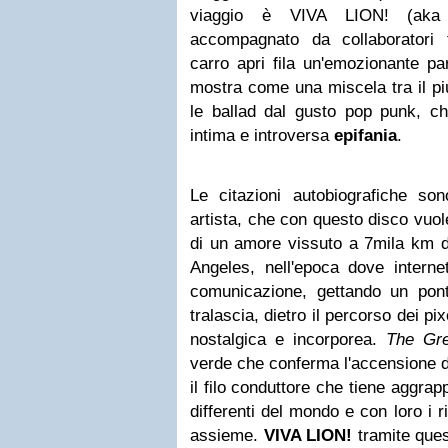
viaggio è VIVA LION! (aka 
accompagnato da collaboratori 
carro apri fila un'emozionante par
mostra come una miscela tra il p
le ballad dal gusto pop punk, ch
intima e introversa
epifania
.
Le citazioni autobiografiche so
artista, che con questo disco vuol
di un amore vissuto a 7mila km d
Angeles, nell'epoca dove interne
comunicazione, gettando un pont
tralascia, dietro il percorso dei p
nostalgica e incorporea.
The Gr
verde che conferma l'accensione d
il filo conduttore che tiene aggrap
differenti del mondo e con loro i r
assieme.
VIVA LION!
tramite ques