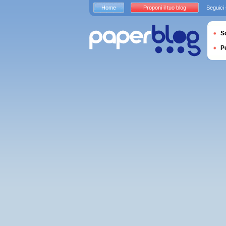
Home
Proponi il tuo blog
Seguici
S
P