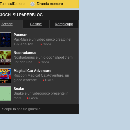
Tutto sull'autore
Diventa membro
 GIOCHI SU PAPERBLOG
Arcade
Casino'
Rompicapo
Pacman
Pac-Man é un video gioco creato nel
1979 da Toru......
Gioca
Nostradamus
Nostradamus è un gioco " shoot them
up" con una......
Gioca
Magical Cat Adventure
Riscopri Magical Cat Adventure, un
gioco d'arcade......
Gioca
Snake
Snake è un videogioco presente in
molti......
Gioca
Scopri lo spazio giochi di