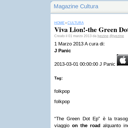
Magazine Cultura
HOME
›
CULTURA
Viva Lion!-the Green Do
Creato il 01 marzo 2013 da
Iyezine
@iyezine
1 Marzo 2013
A cura di:
J Panic
2013-03-01 00:00:00
J Panic
Tag:
folkpop
folkpop
“The Green Dot Ep” è la trasog
viaggio
on the road
alquanto inc