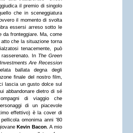
giudica il premio di singolo
quello che in sceneggiatura
ovvero il momento di svolta
mbra essersi arreso sotto le
te da fronteggiare. Ma, come
o atto che la situazione torna
 rialzatosi tenacemente, può
 rasserenato. In
The Green
Investments Are Recession
lata ballata degna degli
zone finale del nostro film,
ci lascia un gusto dolce sul
ui abbandonare dietro di sé
 compagni di viaggio che
personaggi di un piacevole
imo effettivo) è la cover di
 pellicola omonima anni '80
giovane
Kevin Bacon
. A mio