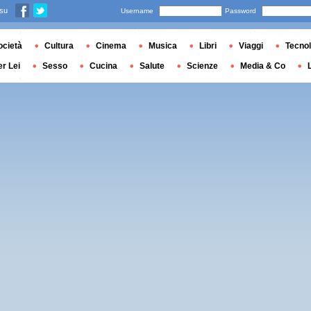
 su
Username
Password
ocietà
Cultura
Cinema
Musica
Libri
Viaggi
Tecnol
er Lei
Sesso
Cucina
Salute
Scienze
Media & Co