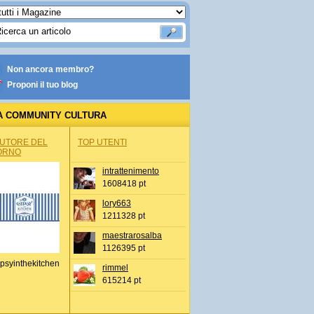
Non ancora membro?
Proponi il tuo blog
A COMMUNITY CULTURA
AUTORE DEL
TOP UTENTI
ORNO
intrattenimento
1608418 pt
lory663
1211328 pt
maestrarosalba
1126395 pt
psyinthekitchen
rimmel
615214 pt