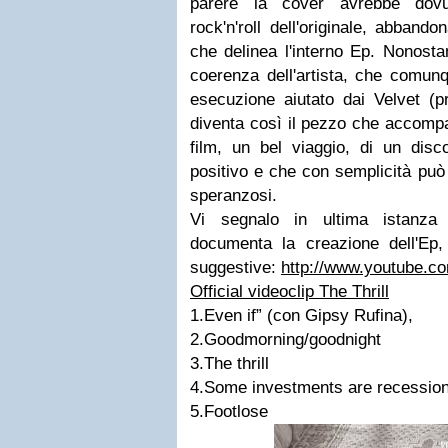
parere la cover avrebbe dovu
rock'n'roll dell'originale, abband
che delinea l'interno Ep. Nonosta
coerenza dell'artista, che comun
esecuzione aiutato dai Velvet (pr
diventa così il pezzo che accompag
film, un bel viaggio, di un di
positivo e che con semplicità può 
speranzosi.
Vi segnalo in ultima istanza 
documenta la creazione dell'Ep,
suggestive:
http://www.youtube.
Official videoclip The Thrill
1.Even if” (con Gipsy Rufina),
2.Goodmorning/goodnight
3.The thrill
4.Some investments are recession
5.Footlose