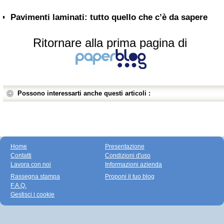
Pavimenti laminati: tutto quello che c’è da sapere
Ritornare alla prima pagina di
Possono interessarti anche questi articoli :
Home
Presentazione
Contatti
Condizioni d'uso
Lavora con noi
Informazioni azienda
Rassegna stampa
Proponi il tuo blog
F.A.Q.
Gestisci i cookie