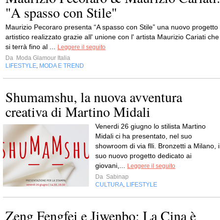
"A spasso con Stile"
Maurizio Pecoraro presenta “A spasso con Stile” una nuovo progetto
artistico realizzato grazie all' unione con l' artista Maurizio Cariati che
si terrà fino al ...
Leggere il seguito
Da
Moda Glamour Italia
LIFESTYLE
MODA E TREND
,
Shumamshu, la nuova avventura
creativa di Martino Midali
Venerdi 26 giugno lo stilista Martino
Midali ci ha presentato, nel suo
showroom di via flli. Bronzetti a Milano, i
suo nuovo progetto dedicato ai
giovani,...
Leggere il seguito
Da
Sabinap
CULTURA
LIFESTYLE
,
Zeng Fengfei e Jiwenbo: La Cina è