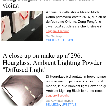
vicina
A chiusura delle sfilate Milano Moda
Uomo primavera-estate 2016, due stilist
dell'estremo Oriente, Zeng Fengfei e
Jiwenbo.A sottolineare che lo stile e il...
Leggere il seguito
Da
Sabinap
CULTURA
LIFESTYLE
,
A close up on make up n°296:
Hourglass, Ambient Lighting Powder
"Diffused Light"
Di Hourglass è diventato in breve tempo
uno dei marchi più desiderati in tutto il
mondo, le sue Ambient light Powder e gl
Ambient Lighting Blush lo hanno reso...
Leggere il seguito
Da
Agwhatsinmybag
BELLEZZA
LIFESTYLE
,