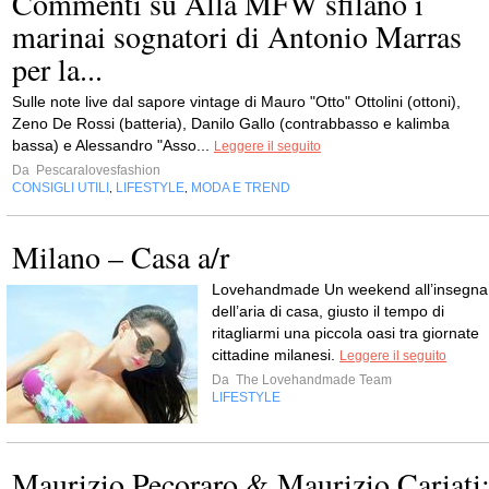
Commenti su Alla MFW sfilano i
marinai sognatori di Antonio Marras
per la...
Sulle note live dal sapore vintage di Mauro "Otto" Ottolini (ottoni),
Zeno De Rossi (batteria), Danilo Gallo (contrabbasso e kalimba
bassa) e Alessandro "Asso...
Leggere il seguito
Da
Pescaralovesfashion
CONSIGLI UTILI
LIFESTYLE
MODA E TREND
,
,
Milano – Casa a/r
Lovehandmade Un weekend all’insegna
dell’aria di casa, giusto il tempo di
ritagliarmi una piccola oasi tra giornate
cittadine milanesi.
Leggere il seguito
Da
The Lovehandmade Team
LIFESTYLE
Maurizio Pecoraro & Maurizio Cariati