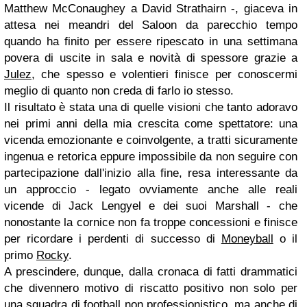
Matthew McConaughey a David Strathairn -, giaceva in
attesa nei meandri del Saloon da parecchio tempo
quando ha finito per essere ripescato in una settimana
povera di uscite in sala e novità di spessore grazie a
Julez
, che spesso e volentieri finisce per conoscermi
meglio di quanto non creda di farlo io stesso.
Il risultato è stata una di quelle visioni che tanto adoravo
nei primi anni della mia crescita come spettatore: una
vicenda emozionante e coinvolgente, a tratti sicuramente
ingenua e retorica eppure impossibile da non seguire con
partecipazione dall'inizio alla fine, resa interessante da
un approccio - legato ovviamente anche alle reali
vicende di Jack Lengyel e dei suoi Marshall - che
nonostante la cornice non fa troppe concessioni e finisce
per ricordare i perdenti di successo di
Moneyball
o il
primo
Rocky
.
A prescindere, dunque, dalla cronaca di fatti drammatici
che divennero motivo di riscatto positivo non solo per
una squadra di football non professionistico, ma anche di