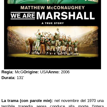
Regia:
McG
Origine:
USA
Anno:
2006
Durata:
131'
La trama (con parole mie):
nel novembre del 1970 una
terribile tragedia aerea conduce alla morte l'intera