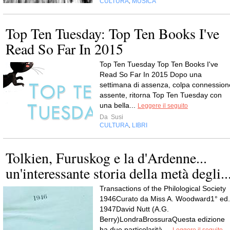
CULTURA
MUSICA
,
Top Ten Tuesday: Top Ten Books I've
Read So Far In 2015
Top Ten Tuesday Top Ten Books I've
Read So Far In 2015 Dopo una
settimana di assenza, colpa connession
assente, ritorna Top Ten Tuesday con
una bella...
Leggere il seguito
Da
Susi
CULTURA
LIBRI
,
Tolkien, Furuskog e la d'Ardenne...
un'interessante storia della metà degli..
Transactions of the Philological Society
1946Curato da Miss A. Woodward1° ed.
1947David Nutt (A.G.
Berry)LondraBrossuraQuesta edizione
ha due particolarità,...
Leggere il seguito