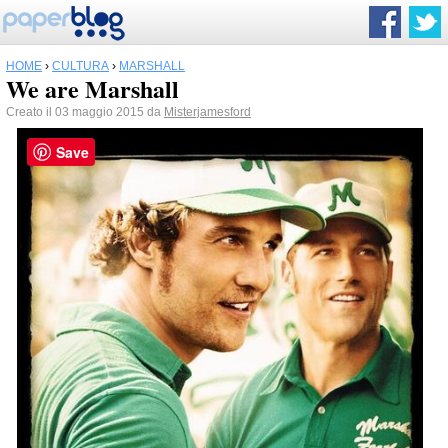
HOME
›
CULTURA
›
MARSHALL
We are Marshall
Creato il 03 maggio 2015 da
Misterjamesford
Save