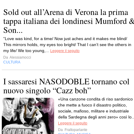
Sold out all’Arena di Verona la prima
tappa italiana dei londinesi Mumford 
Son...
“Love was kind, for a time/ Now just aches and it makes me blind/
This mirrors holds, my eyes too bright/ That I can’t see the others in
my life/ We too young,...
Leggere il seguito
Da
Alessiamocci
CULTURA
I sassaresi NASODOBLE tornano col
nuovo singolo “Cazz boh”
«Una canzone condita di riso sardonico
che mette a fuoco il disastro politico,
sociale, mafioso, militare e industriale
della Sardegna degli anni zero» così lo..
Leggere il seguito
Da
Fraltoparlante