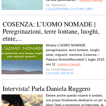
Da
Tolkieniano
COLLEZIONISMO
CULTURA
LIBRI
,
,
COSENZA: L’UOMO NOMADE |
Peregrinazioni, terre lontane, luoghi,
etnie,...
Mostra L’UOMO NOMADE
peregrinazioni, terre lontane, luoghi,
etnie, migranti, memorie Cosenza –
Palazzo ArnoneMercoledì 1 luglio 2015 
ore 11.
Leggere il seguito
Da
Amedit Magazine
CULTURA
SOCIETÀ
,
Intervista! Parla Daniela Ruggero
Eeeee anche questo esame è andato,
ora posso finalmente dedicarmi un po' a
blog! Oggi vi propongo un'intervista, la