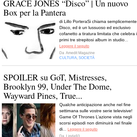
GRACE JONES “Disco” | Un nuovo
Box per la Pantera
di Lillo PorteraSi chiama semplicemente
Disco, ed è un lussuoso ed esclusivo
cofanetto a tiratura limitata che celebra i
primi tre strepitosi album in studio...
Leggere il seguito
Da
Amedit Magazine
CULTURA
SOCIETÀ
,
SPOILER su GoT, Mistresses,
Brooklyn 99, Under The Dome,
Wayward Pines, True...
Qualche anticipazione anche nel fine
settimana sulle vostre serie televisive!
Game Of Thrones L’azione vista negli
scorsi episodi non diminuirà nel finale
di...
Leggere il seguito
Da
Linda93