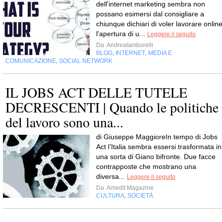
dell'internet marketing sembra non
possano esimersi dal consigliare a
chiunque dichiari di voler lavorare online
l'apertura di u...
Leggere il seguito
Da
Andreatamburelli
BLOG
INTERNET
MEDIA E
,
,
COMUNICAZIONE
SOCIAL NETWORK
,
IL JOBS ACT DELLE TUTELE
DECRESCENTI | Quando le politiche
del lavoro sono una...
di Giuseppe MaggioreIn tempo di Jobs
Act l’Italia sembra essersi trasformata in
una sorta di Giano bifronte. Due facce
contrapposte che mostrano una
diversa...
Leggere il seguito
Da
Amedit Magazine
CULTURA
SOCIETÀ
,