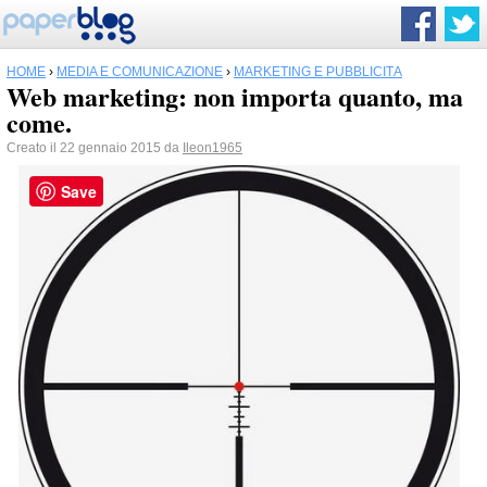
HOME
›
MEDIA E COMUNICAZIONE
›
MARKETING E PUBBLICITÀ
Web marketing: non importa quanto, ma
come.
Creato il 22 gennaio 2015 da
Ileon1965
Save