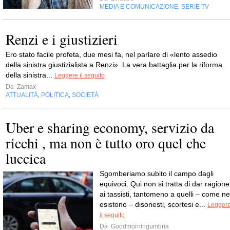
MEDIA E COMUNICAZIONE
SERIE TV
,
Renzi e i giustizieri
Ero stato facile profeta, due mesi fa, nel parlare di «lento assedio
della sinistra giustizialista a Renzi». La vera battaglia per la riforma
della sinistra...
Leggere il seguito
Da
Zamax
ATTUALITÀ
POLITICA
SOCIETÀ
,
,
Uber e sharing economy, servizio da
ricchi , ma non è tutto oro quel che
luccica
Sgomberiamo subito il campo dagli
equivoci. Qui non si tratta di dar ragione
ai tassisti, tantomeno a quelli – come ne
esistono – disonesti, scortesi e...
Legger
il seguito
Da
Goodmorningumbria