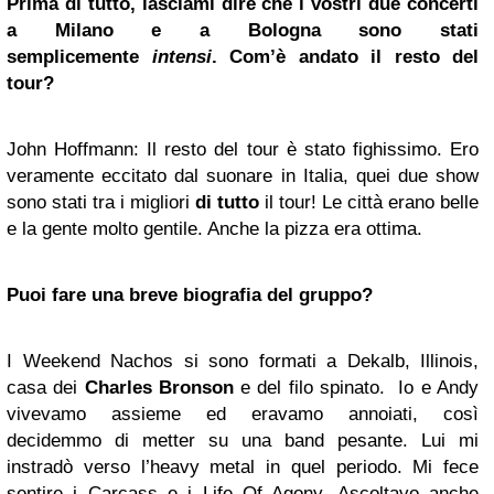
Prima di tutto, lasciami dire che i vostri due concerti
a Milano e a Bologna sono stati
semplicemente
intensi
. Com’è andato il resto del
tour?
John Hoffmann: Il resto del tour è stato fighissimo. Ero
veramente eccitato dal suonare in Italia, quei due show
sono stati tra i migliori
di tutto
il tour! Le città erano belle
e la gente molto gentile. Anche la pizza era ottima.
Puoi fare una breve biografia del gruppo?
I Weekend Nachos si sono formati a Dekalb, Illinois,
casa dei
Charles Bronson
e del filo spinato. Io e Andy
vivevamo assieme ed eravamo annoiati, così
decidemmo di metter su una band pesante. Lui mi
instradò verso l’heavy metal in quel periodo. Mi fece
sentire i Carcass e i Life Of Agony. Ascoltavo anche