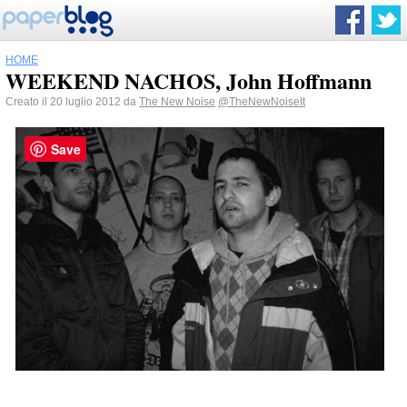
HOME
WEEKEND NACHOS, John Hoffmann
Creato il 20 luglio 2012 da
The New Noise
@TheNewNoiseIt
Save