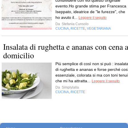
condividere con voi questo originale
evento.Ho grande stima per Francesca
Iseppato, ideatrice de "le furezze", che
ho avuto il...
Leggere il seguito
Da
Stefania Cunsolo
CUCINA
RICETTE
VEGETARIANA
,
,
Insalata di rughetta e ananas con cena 
domicilio
Più semplice di così non si può : insalat
di rughetta e ananas e forse perché cos
essenziale, colorata si ma con toni tenui
che mi ha attratta...
Leggere il seguito
Da
Simplylalla
CUCINA
RICETTE
,