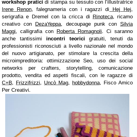
workshop pratici
di stampa su tessuto con l’illustratrice
Irene Renon
, falegnameria con i ragazzi di
Hej Hej
,
serigrafia e Dremel con la cricca di
Rinoteca
, ricamo
creativo con
DezaYeppa
, decoupage punk con
Silvia
Maggi
, calligrafia con
Roberta Romagnoli
. Ci saranno
anche tantissimi
incontri teorici
gratuiti, tenuti da
professionisti riconosciuti a livello nazionale nel mondo
del nuovo artigianato, per stimolare la crescita della
microimpreditoria: ottimizzazione Seo, uso dei social
networks per crafters, storytelling, comunicazione
prodotto, vendita ed aspetti fiscali, con le ragazze di
C+B
,
Frizzifrizzi
,
Uncò Mag
,
hobbydonna
, Fisco Amico
Per Creativi.