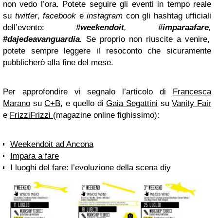
non vedo l’ora. Potete seguire gli eventi in tempo reale
su
twitter
,
facebook
e
instagram
con gli hashtag ufficiali
dell’evento:
#weekendoit
,
#imparaafare
,
#dajedeavanguardia
.
Se proprio non riuscite a venire,
potete sempre leggere il resoconto che sicuramente
pubblicherò alla fine del mese.
Per approfondire vi segnalo l’articolo di
Francesca
Marano
su
C+B
, e quello di
Gaia Segattini
su
Vanity Fair
e
FrizziFrizzi
(magazine online fighissimo):
Weekendoit ad Ancona
Impara a fare
I luoghi del fare: l’evoluzione della scena diy