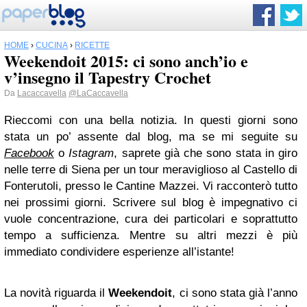
HOME
›
CUCINA
›
RICETTE
Weekendoit 2015: ci sono anch’io e
v’insegno il Tapestry Crochet
Da
Lacaccavella
@LaCaccavella
Rieccomi con una bella notizia. In questi giorni sono
stata un po’ assente dal blog, ma se mi seguite su
Facebook
o
Istagram
, saprete già che sono stata in giro
nelle terre di Siena per un tour meraviglioso al Castello di
Fonterutoli, presso le Cantine Mazzei. Vi racconterò tutto
nei prossimi giorni. Scrivere sul blog è impegnativo ci
vuole concentrazione, cura dei particolari e soprattutto
tempo a sufficienza. Mentre su altri mezzi è più
immediato condividere esperienze all’istante!
La novità riguarda il
Weekendoit
, ci sono stata già l’anno