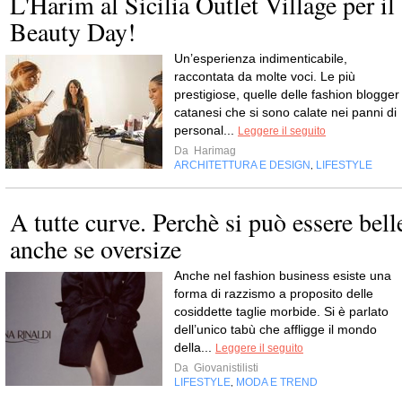
L'Harim al Sicilia Outlet Village per il
Beauty Day!
Un’esperienza indimenticabile,
raccontata da molte voci. Le più
prestigiose, quelle delle fashion blogger
catanesi che si sono calate nei panni di
personal...
Leggere il seguito
Da
Harimag
ARCHITETTURA E DESIGN
LIFESTYLE
,
A tutte curve. Perchè si può essere bell
anche se oversize
Anche nel fashion business esiste una
forma di razzismo a proposito delle
cosiddette taglie morbide. Si è parlato
dell’unico tabù che affligge il mondo
della...
Leggere il seguito
Da
Giovanistilisti
LIFESTYLE
MODA E TREND
,