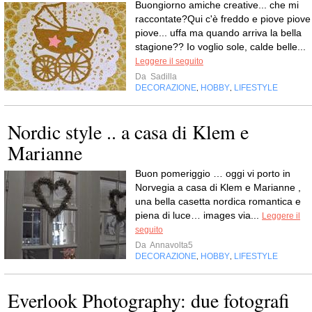
Buongiorno amiche creative... che mi
raccontate?Qui c'è freddo e piove piove
piove... uffa ma quando arriva la bella
stagione?? Io voglio sole, calde belle...
Leggere il seguito
Da
Sadilla
DECORAZIONE
HOBBY
LIFESTYLE
,
,
Nordic style .. a casa di Klem e
Marianne
Buon pomeriggio … oggi vi porto in
Norvegia a casa di Klem e Marianne ,
una bella casetta nordica romantica e
piena di luce… images via...
Leggere il
seguito
Da
Annavolta5
DECORAZIONE
HOBBY
LIFESTYLE
,
,
Everlook Photography: due fotografi