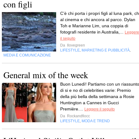
con figli
C’è chi porta i propri figli al luna park, ch
al cinema e chi ancora al parco. Dylan
Toh e Marianne Lim, una coppia di
fotografi residente in Australia,...
Leggere
il seguito
Da
Ilovegreen
LIFESTYLE
MARKETING E PUBBLICITÀ
,
,
MEDIA E COMUNICAZIONE
General mix of the week
Buon Lunedì! Partiamo con un riassunt
di si e no di celebrities varie: Premio
della più bella della settimana a Rosie
Huntington a Cannes in Gucci
Première....
Leggere il seguito
Da
Rockandfiocc
LIFESTYLE
MODA E TREND
,