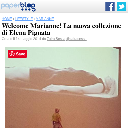
HOME
›
LIFESTYLE
›
MARIANNE
Welcome Marianne! La nuova collezione
di Elena Pignata
Creato il 14 maggio 2014 da
Zaira Sessa
@zairasessa
Save