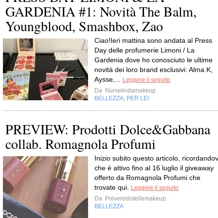
GARDENIA #1: Novità The Balm,
Youngblood, Smashbox, Zao
Ciao!Ieri mattina sono andata al Press
Day delle profumerie Limoni / La
Gardenia dove ho conosciuto le ultime
novità dei loro brand esclusivi: Alma K,
Aysse,...
Leggere il seguito
Da
Nurselindamakeup
BELLEZZA
PER LEI
,
PREVIEW: Prodotti Dolce&Gabbana
collab. Romagnola Profumi
Inizio subito questo articolo, ricordandov
che é attivo fino al 16 luglio il giveaway
offerto da Romagnola Profumi che
trovate qui.
Leggere il seguito
Da
Polveredistellemakeup
BELLEZZA