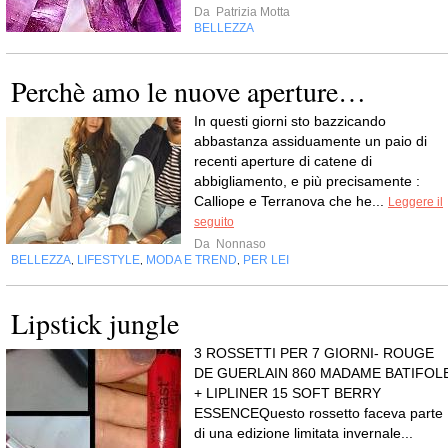
Da
Patrizia Motta
BELLEZZA
Perchè amo le nuove aperture…
In questi giorni sto bazzicando
abbastanza assiduamente un paio di
recenti aperture di catene di
abbigliamento, e più precisamente :
Calliope e Terranova che he...
Leggere il
seguito
Da
Nonnaso
BELLEZZA
LIFESTYLE
MODA E TREND
PER LEI
,
,
,
Lipstick jungle
3 ROSSETTI PER 7 GIORNI- ROUGE
DE GUERLAIN 860 MADAME BATIFOL
+ LIPLINER 15 SOFT BERRY
ESSENCEQuesto rossetto faceva parte
di una edizione limitata invernale...