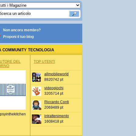
Non ancora membro?
Proponi il tuo blog
A COMMUNITY TECNOLOGIA
AUTORE DEL
TOP UTENTI
ORNO
allmobileworld
8820742 pt
videogiochi
3205714 pt
Riccardo Conti
2069489 pt
psyinthekitchen
intrattenimento
1608418 pt