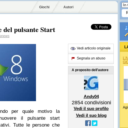
Giochi
Autori
 del pulsante Start
snews
L
Vedi articolo originale
L'
Segnala un abuso
GI
A proposito dell'autore
Andy04
2854
condivisioni
Agi
Vedi il suo profilo
endo per quale motivo la
Vedi il suo blog
overe il pulsante start
rativi. Tutte le persone che