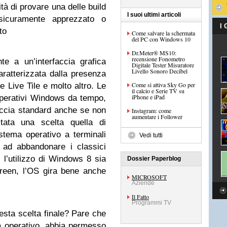
ità di provare una delle build
I suoi ultimi articoli
sicuramente apprezzato o
I
to
Come salvare la schermata
del PC con Windows 10
Dr.Meter® MS10:
recensione Fonometro
nte a un’interfaccia grafica
Digitale Tester Misuratore
Livello Sonoro Decibel
ratterizzata dalla presenza
Come si attiva Sky Go per
te Live Tile e molto altro. Le
il calcio e Serie TV su
iPhone e iPad
operativi Windows da tempo,
accia standard anche se non
Instagram: come
aumentare i Follower
stata una scelta quella di
istema operativo a terminali
Vedi tutti
 ad abbandonare i classici
l’utilizzo di Windows 8 sia
Dossier Paperblog
reen, l’OS gira bene anche
MICROSOFT
Aziende
Il Fatto
Programmi TV
esta scelta finale? Pare che
ma operativo, abbia permesso