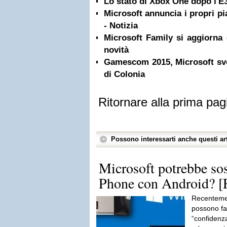
Lo stato di Xbox One dopo l'E3
Microsoft annuncia i propri p
- Notizia
Microsoft Family si aggiorna
novità
Gamescom 2015, Microsoft svel
di Colonia
Ritornare alla prima pag
Possono interessarti anche questi art
Microsoft potrebbe so
Phone con Android?
Recentemen
possono fa
“confidenz