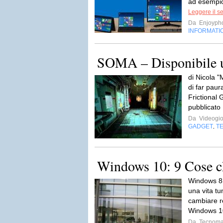
ad esempio 
Leggere il s
Da
Enjoyph
INFORMATI
SOMA – Disponibile u
di Nicola "
di far paur
Frictional 
pubblicato
Da
Videogio
GADGET
T
,
Windows 10: 9 Cose c
Windows 8 
una vita tu
cambiare ro
Windows 1
Da
Tecnoma