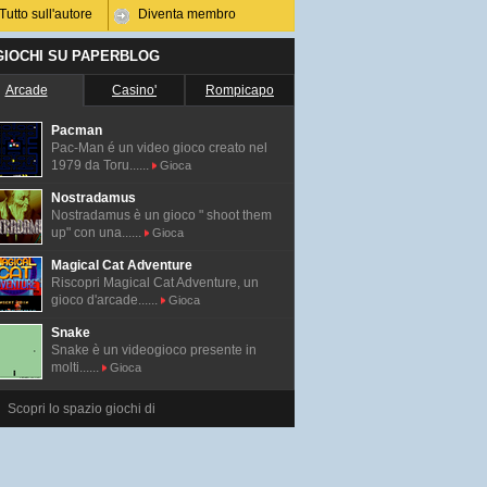
Tutto sull'autore
Diventa membro
 GIOCHI SU PAPERBLOG
Arcade
Casino'
Rompicapo
Pacman
Pac-Man é un video gioco creato nel
1979 da Toru......
Gioca
Nostradamus
Nostradamus è un gioco " shoot them
up" con una......
Gioca
Magical Cat Adventure
Riscopri Magical Cat Adventure, un
gioco d'arcade......
Gioca
Snake
Snake è un videogioco presente in
molti......
Gioca
Scopri lo spazio giochi di