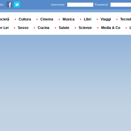
 su
Username
Password
ocietà
Cultura
Cinema
Musica
Libri
Viaggi
Tecnol
er Lei
Sesso
Cucina
Salute
Scienze
Media & Co