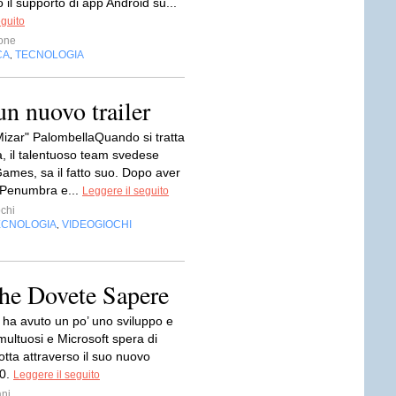
il supporto di app Android su...
eguito
one
CA
TECNOLOGIA
,
n nuovo trailer
Mizar" PalombellaQuando si tratta
a, il talentuoso team svedese
Games, sa il fatto suo. Dopo aver
 Penumbra e...
Leggere il seguito
chi
ECNOLOGIA
VIDEOGIOCHI
,
he Dovete Sapere
ha avuto un po’ uno sviluppo e
multuosi e Microsoft spera di
tta attraverso il suo nuovo
0.
Leggere il seguito
ni