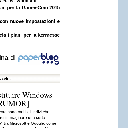
 2015 - Speciale
iani per la GamesCom 2015
 con nuove impostazioni e
a i piani per la kermesse
ina di
icoli :
stituire Windows
 [RUMOR]
te sono molti gli indizi che
rci immaginare una certa
a” tra Microsoft e Google, come