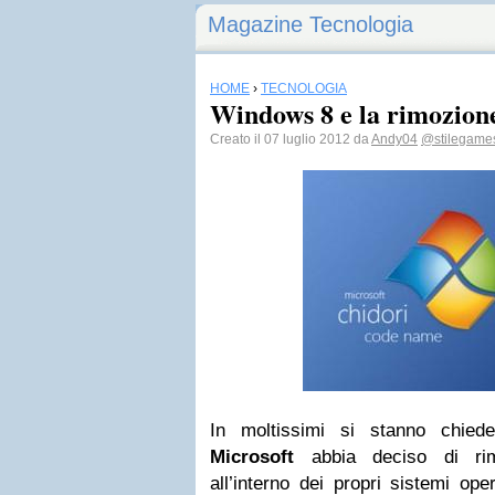
Magazine Tecnologia
HOME
›
TECNOLOGIA
Windows 8 e la rimozione
Creato il 07 luglio 2012 da
Andy04
@stilegame
In moltissimi si stanno chied
Microsoft
abbia deciso di rimu
all’interno dei propri sistemi ope