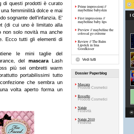
 di questi prodotti è curato
Prime impressioni //
maybelline babyskin
i una femminilità dolce e mai
I
o sognante dell'infanzia. E'
First impressions //
maybelline baby lips
t (di cui uno è limitato alla
Preview // maybelline the
no non solo novità ma anche
colossal go extreme
. Ecco tutti gli elementi di
Review // The Balm
Lipstick in Ima
Goodkisser
tiene le mini taglie del
Vedi tutti
rance
, del
mascara
Lash
oss
più sei ombretti warm
Dossier Paperblog
attutto portabilissimi tutto
a confezione che sembra un
Mascara
Prodotti Cosmetici
 una volta aperto forma un
Rossetto
Prodotti Cosmetici
Natale
Festività
Natale 2010
Festività