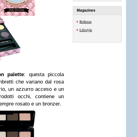
Magazines
Bellezza
Lifestyle
n palette
: questa piccola
bretti che variano dal rosa
orio, un azzurro acceso e un
odotti occhi, contiene un
sempre rosato e un bronzer.