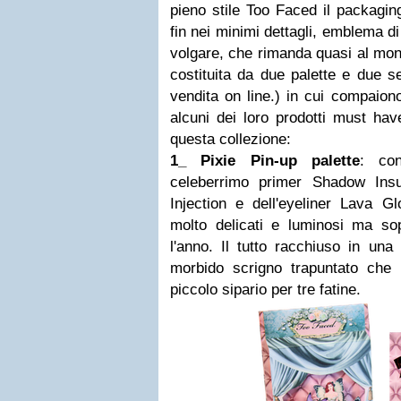
pieno stile Too Faced il packaging
fin nei minimi dettagli, emblema d
volgare, che rimanda quasi al mond
costituita da due palette e due se
vendita on line.) in cui compaio
alcuni dei loro prodotti must have
questa collezione:
1_
Pixie Pin-up palette
: con
celeberrimo primer
Shadow Insu
Injection
e dell'eyeliner
Lava Gl
molto delicati e luminosi ma sopr
l'anno. Il tutto racchiuso in un
morbido scrigno trapuntato che
piccolo sipario per tre fatine.