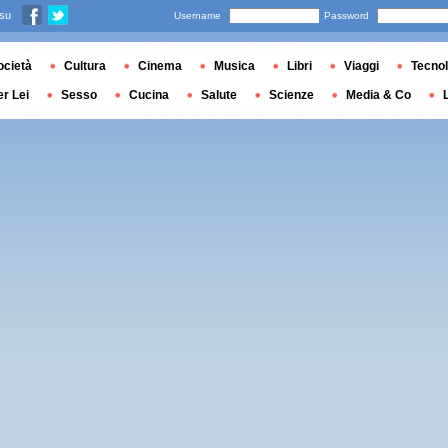
 su
Username
Password
ocietà
Cultura
Cinema
Musica
Libri
Viaggi
Tecnol
er Lei
Sesso
Cucina
Salute
Scienze
Media & Co