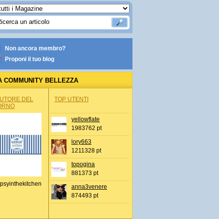
Non ancora membro?
Proponi il tuo blog
A COMMUNITY BELLEZZA
AUTORE DEL
TOP UTENTI
ORNO
yellowflate
1983762 pt
lory663
1211328 pt
topogina
881373 pt
psyinthekitchen
anna3venere
874493 pt