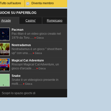
Tutto sull'autore
Diventa membro
 GIOCHI SU PAPERBLOG
Arcade
Casino'
Rompicapo
Pacman
Pac-Man é un video gioco creato nel
1979 da Toru......
Gioca
Nostradamus
Nostradamus è un gioco " shoot them
up" con una......
Gioca
Magical Cat Adventure
Riscopri Magical Cat Adventure, un
gioco d'arcade......
Gioca
Snake
Snake è un videogioco presente in
molti......
Gioca
Scopri lo spazio giochi di