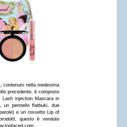
t, contenuto nella medesima
uello precedente, è composto
l
Lash injection Mascara
in
, un pennello flatbuki, due
 parole) e un rossetto
Lip of
 prodotti, questo è venduto
w.toofaced.com
.