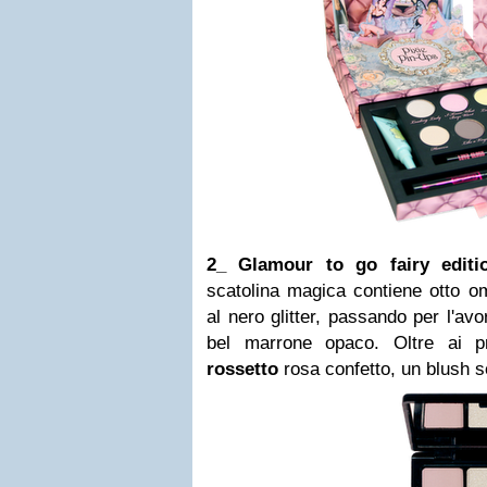
2_
Glamour to go fairy editio
scatolina magica contiene otto om
al nero glitter, passando per l'av
bel marrone opaco. Oltre ai pr
rossetto
rosa confetto, un blush 