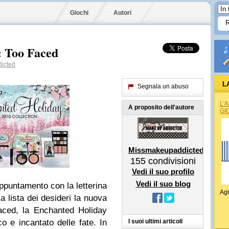
Giochi
Autori
2: Too Faced
icted
L
Segnala un abuso
L'
A proposito dell'autore
GI
Missmakeupaddicted
155
condivisioni
Vedi il suo profilo
Vedi il suo blog
puntamento con la letterina
Agi
a lista dei desideri la nuova
ced, la Enchanted Holiday
 e incantato delle fate. In
I suoi ultimi articoli