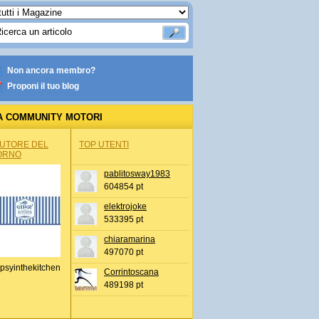
Non ancora membro?
Proponi il tuo blog
A COMMUNITY MOTORI
AUTORE DEL
TOP UTENTI
ORNO
pablitosway1983
604854 pt
elektrojoke
533395 pt
chiaramarina
497070 pt
psyinthekitchen
Corrintoscana
489198 pt