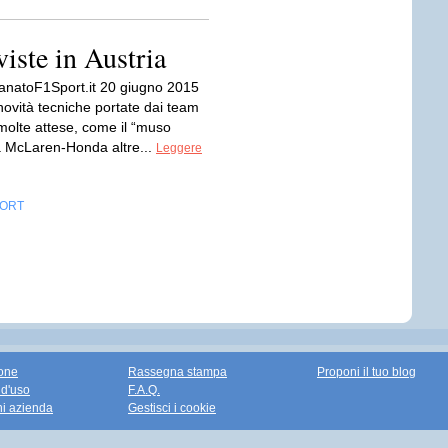
viste in Austria
anatoF1Sport.it 20 giugno 2015
novità tecniche portate dai team
 molte attese, come il “muso
la McLaren-Honda altre...
Leggere
ORT
one
Rassegna stampa
Proponi il tuo blog
 d'uso
F.A.Q.
ni azienda
Gestisci i cookie