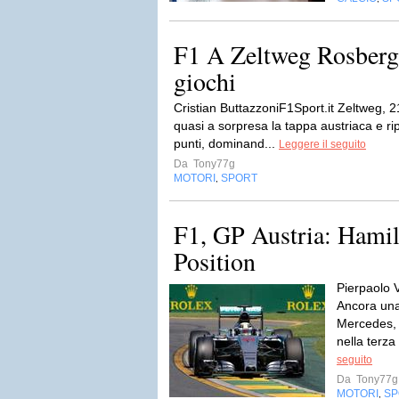
F1 A Zeltweg Rosberg 
giochi
Cristian ButtazzoniF1Sport.it Zeltweg,
quasi a sorpresa la tappa austriaca e ri
punti, dominand...
Leggere il seguito
Da
Tony77g
MOTORI
SPORT
,
F1, GP Austria: Hamil
Position
Pierpaolo 
Ancora una 
Mercedes, 
nella terza
seguito
Da
Tony77g
MOTORI
SP
,