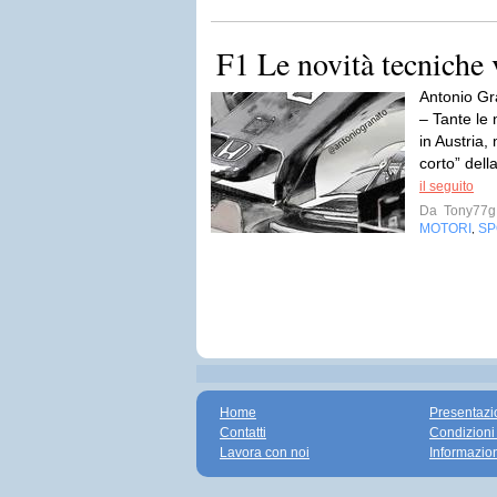
F1 Le novità tecniche 
Antonio Gr
– Tante le 
in Austria,
corto” del
il seguito
Da
Tony77g
MOTORI
SP
,
Home
Presentazi
Contatti
Condizioni
Lavora con noi
Informazio