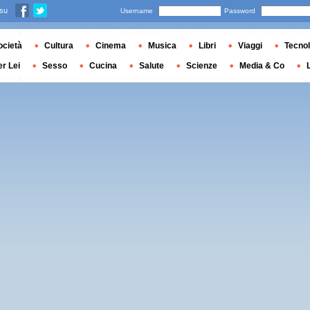
 su
Username
Password
ocietà
Cultura
Cinema
Musica
Libri
Viaggi
Tecnol
er Lei
Sesso
Cucina
Salute
Scienze
Media & Co