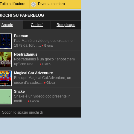
Tutto sull'autore
Diventa membro
 GIOCHI SU PAPERBLOG
Arcade
Casino'
Rompicapo
Pacman
Pac-Man é un video gioco creato nel
1979 da Toru......
Gioca
Nostradamus
Nostradamus è un gioco " shoot them
up" con una......
Gioca
Magical Cat Adventure
Riscopri Magical Cat Adventure, un
gioco d'arcade......
Gioca
Snake
Snake è un videogioco presente in
molti......
Gioca
Scopri lo spazio giochi di