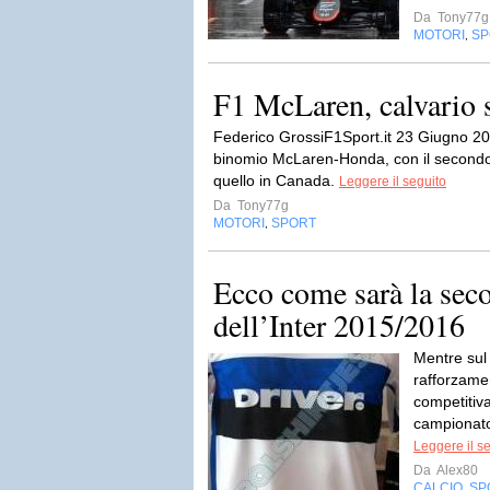
Da
Tony77g
MOTORI
SP
,
F1 McLaren, calvario 
Federico GrossiF1Sport.it 23 Giugno 20
binomio McLaren-Honda, con il secondo 
quello in Canada.
Leggere il seguito
Da
Tony77g
MOTORI
SPORT
,
Ecco come sarà la sec
dell’Inter 2015/2016
Mentre sul
rafforzame
competitiva
campionato,
Leggere il s
Da
Alex80
CALCIO
SP
,