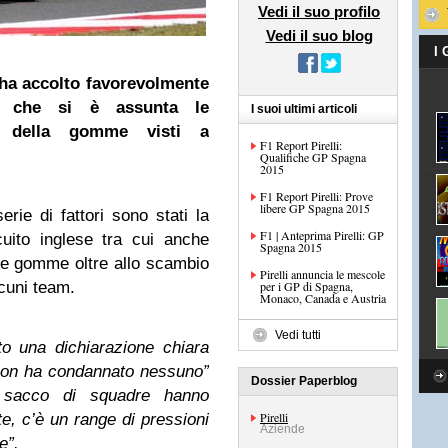
Vedi il suo profilo
Vedi il suo blog
I
 ha accolto favorevolmente
che si è assunta le
I suoi ultimi articoli
ti della gomme visti a
F1 Report Pirelli:
Qualifiche GP Spagna
2015
F1 Report Pirelli: Prove
libere GP Spagna 2015
erie di fattori sono stati la
F1 | Anteprima Pirelli: GP
cuito inglese tra cui anche
Spagna 2015
elle gomme oltre allo scambio
Pirelli annuncia le mescole
lcuni team.
per i GP di Spagna,
Monaco, Canada e Austria
Vedi tutti
to una dichiarazione chiara
 non ha condannato nessuno”
Dossier Paperblog
 sacco di squadre hanno
Pirelli
, c’è un range di pressioni
Aziende
e”.