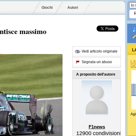
Giochi
Autori
ntisce massimo
L
Vedi articolo originale
L'
Segnala un abuso
GI
A proposito dell'autore
Agi
F1news
12900
condivisioni