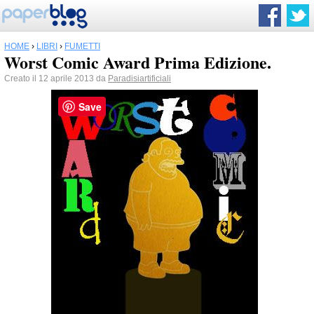
HOME
›
LIBRI
›
FUMETTI
Worst Comic Award Prima Edizione.
Creato il 12 aprile 2013 da
Paradisiartificiali
Save