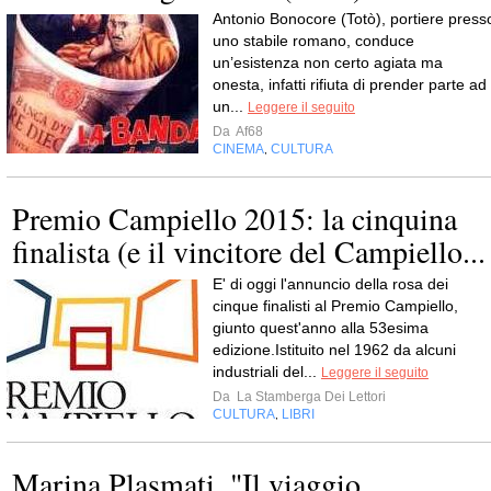
Antonio Bonocore (Totò), portiere press
uno stabile romano, conduce
un’esistenza non certo agiata ma
onesta, infatti rifiuta di prender parte ad
un...
Leggere il seguito
Da
Af68
CINEMA
CULTURA
,
Premio Campiello 2015: la cinquina
finalista (e il vincitore del Campiello...
E' di oggi l'annuncio della rosa dei
cinque finalisti al Premio Campiello,
giunto quest'anno alla 53esima
edizione.Istituito nel 1962 da alcuni
industriali del...
Leggere il seguito
Da
La Stamberga Dei Lettori
CULTURA
LIBRI
,
Marina Plasmati, "Il viaggio