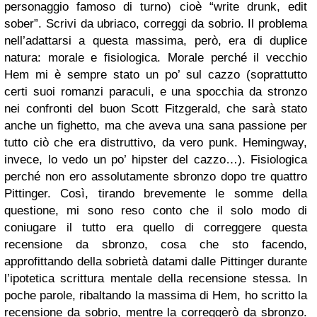
personaggio famoso di turno) cioè “write drunk, edit
sober”. Scrivi da ubriaco, correggi da sobrio. Il problema
nell’adattarsi a questa massima, però, era di duplice
natura: morale e fisiologica. Morale perché il vecchio
Hem mi è sempre stato un po’ sul cazzo (soprattutto
certi suoi romanzi paraculi, e una spocchia da stronzo
nei confronti del buon Scott Fitzgerald, che sarà stato
anche un fighetto, ma che aveva una sana passione per
tutto ciò che era distruttivo, da vero punk. Hemingway,
invece, lo vedo un po’ hipster del cazzo…). Fisiologica
perché non ero assolutamente sbronzo dopo tre quattro
Pittinger. Così, tirando brevemente le somme della
questione, mi sono reso conto che il solo modo di
coniugare il tutto era quello di correggere questa
recensione da sbronzo, cosa che sto facendo,
approfittando della sobrietà datami dalle Pittinger durante
l’ipotetica scrittura mentale della recensione stessa. In
poche parole, ribaltando la massima di Hem, ho scritto la
recensione da sobrio, mentre la correggerò da sbronzo.