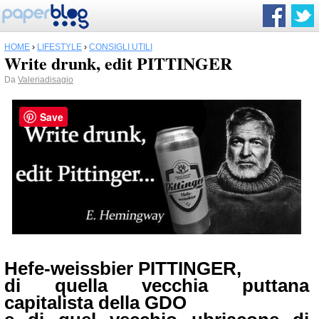
HOME
›
LIFESTYLE
›
CONSIGLI UTILI
Write drunk, edit PITTINGER
Da
Valeriadisagio
Save
Hefe-weissbier PITTINGER,
di quella vecchia puttana
capitalista della GDO