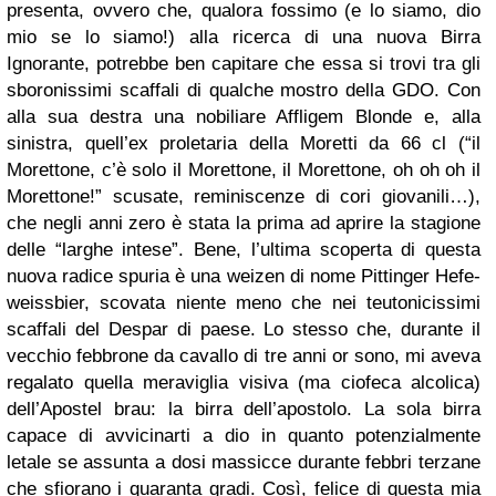
presenta, ovvero che, qualora fossimo (e lo siamo, dio
mio se lo siamo!) alla ricerca di una nuova Birra
Ignorante, potrebbe ben capitare che essa si trovi tra gli
sboronissimi scaffali di qualche mostro della GDO. Con
alla sua destra una nobiliare Affligem Blonde e, alla
sinistra, quell’ex proletaria della Moretti da 66 cl (“il
Morettone, c’è solo il Morettone, il Morettone, oh oh oh il
Morettone!” scusate, reminiscenze di cori giovanili…),
che negli anni zero è stata la prima ad aprire la stagione
delle “larghe intese”. Bene, l’ultima scoperta di questa
nuova radice spuria è una weizen di nome Pittinger Hefe-
weissbier, scovata niente meno che nei teutonicissimi
scaffali del Despar di paese. Lo stesso che, durante il
vecchio febbrone da cavallo di tre anni or sono, mi aveva
regalato quella meraviglia visiva (ma ciofeca alcolica)
dell’Apostel brau: la birra dell’apostolo. La sola birra
capace di avvicinarti a dio in quanto potenzialmente
letale se assunta a dosi massicce durante febbri terzane
che sfiorano i quaranta gradi. Così, felice di questa mia