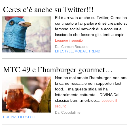
Ceres c’è anche su Twitter!!!
Ed è arrivata anche su Twitter, Ceres ha
continuato a far parlare di sè creando su
famoso social network due account e
lasciando che fossero gli utenti a capir...
Leggere il seguito
Da
Carmen Recupito
LIFESTYLE
MODA E TREND
,
MTC 49 e l’hamburger gourmet…
Non ho mai amato l’hamburger..non am
la carne rossa…e non sopporto i fast
food… ma questa sfida mi ha
letteralmente catturata…DIVINA Dal
classico bun…morbido,...
Leggere il
seguito
Da
Coccolatime
CUCINA
LIFESTYLE
,