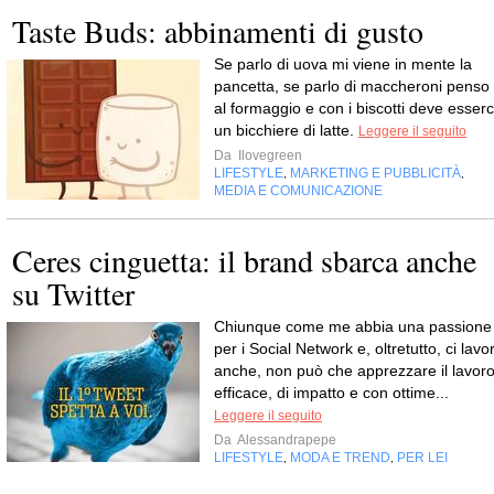
Taste Buds: abbinamenti di gusto
Se parlo di uova mi viene in mente la
pancetta, se parlo di maccheroni penso
al formaggio e con i biscotti deve esserc
un bicchiere di latte.
Leggere il seguito
Da
Ilovegreen
LIFESTYLE
MARKETING E PUBBLICITÀ
,
,
MEDIA E COMUNICAZIONE
Ceres cinguetta: il brand sbarca anche
su Twitter
Chiunque come me abbia una passione
per i Social Network e, oltretutto, ci lavor
anche, non può che apprezzare il lavor
efficace, di impatto e con ottime...
Leggere il seguito
Da
Alessandrapepe
LIFESTYLE
MODA E TREND
PER LEI
,
,