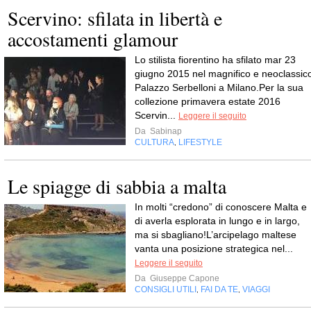
Scervino: sfilata in libertà e
accostamenti glamour
Lo stilista fiorentino ha sfilato mar 23
giugno 2015 nel magnifico e neoclassic
Palazzo Serbelloni a Milano.Per la sua
collezione primavera estate 2016
Scervin...
Leggere il seguito
Da
Sabinap
CULTURA
LIFESTYLE
,
Le spiagge di sabbia a malta
In molti “credono” di conoscere Malta e
di averla esplorata in lungo e in largo,
ma si sbagliano!L’arcipelago maltese
vanta una posizione strategica nel...
Leggere il seguito
Da
Giuseppe Capone
CONSIGLI UTILI
FAI DA TE
VIAGGI
,
,