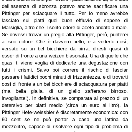
dell’assenza di sbronza potevo anche sacrificare una
Pittinger per sciacquare il tutto. Per lo meno avrebbe
lasciato sui piatti quel buon effluvio di sapone di
Marsiglia, altro che il solito odore di aceto andato a male.
Se dovessi trovar un pregio alla Pittinger, però, punterei
al suo colore. Che è davvero bello, e a vederlo così,
versato su un bel bicchiere da birra, diresti quasi di
esser di fronte a una weizen blasonata. Una di quelle che
quasi ti viene voglia di dedicarle una degustazione con
tutti i crismi. Salvo poi correre il rischio di lasciar
passare i fatidici pochi minuti di frizzantezza, e di trovarti
così di fronte a un bel bicchiere di sciacquatura per piatti
(ma bella gialla, di un giallo zafferano birroso,
invogliante!). In definitiva, se comparata al prezzo di un
detersivo per piatti medio (circa un euro al litro), la
Pittinger Hefe-weissbier è discretamente economica: con
80 cent se ne può portar a casa una lattina da
mezzolitro, capace di risolvere ogni tipo di problema di