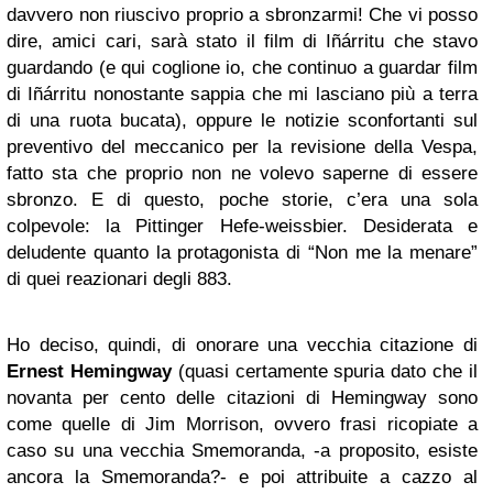
davvero non riuscivo proprio a sbronzarmi! Che vi posso
dire, amici cari, sarà stato il film di Iñárritu che stavo
guardando (e qui coglione io, che continuo a guardar film
di Iñárritu nonostante sappia che mi lasciano più a terra
di una ruota bucata), oppure le notizie sconfortanti sul
preventivo del meccanico per la revisione della Vespa,
fatto sta che proprio non ne volevo saperne di essere
sbronzo. E di questo, poche storie, c’era una sola
colpevole: la Pittinger Hefe-weissbier. Desiderata e
deludente quanto la protagonista di “Non me la menare”
di quei reazionari degli 883.
Ho deciso, quindi, di onorare una vecchia citazione di
Ernest Hemingway
(quasi certamente spuria dato che il
novanta per cento delle citazioni di Hemingway sono
come quelle di Jim Morrison, ovvero frasi ricopiate a
caso su una vecchia Smemoranda, -a proposito, esiste
ancora la Smemoranda?- e poi attribuite a cazzo al