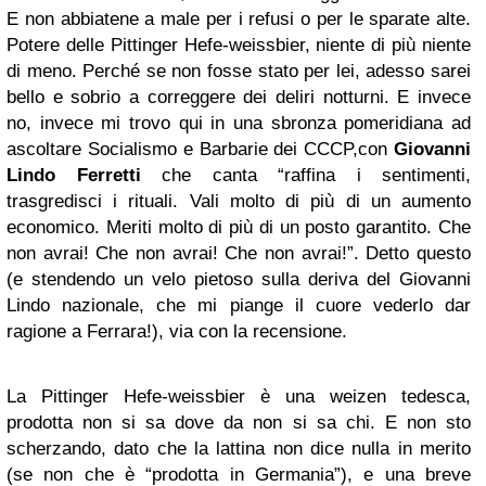
E non abbiatene a male per i refusi o per le sparate alte.
Potere delle Pittinger Hefe-weissbier, niente di più niente
di meno. Perché se non fosse stato per lei, adesso sarei
bello e sobrio a correggere dei deliri notturni. E invece
no, invece mi trovo qui in una sbronza pomeridiana ad
ascoltare Socialismo e Barbarie dei CCCP,con
Giovanni
Lindo Ferretti
che canta “raffina i sentimenti,
trasgredisci i rituali. Vali molto di più di un aumento
economico. Meriti molto di più di un posto garantito. Che
non avrai! Che non avrai! Che non avrai!”. Detto questo
(e stendendo un velo pietoso sulla deriva del Giovanni
Lindo nazionale, che mi piange il cuore vederlo dar
ragione a Ferrara!), via con la recensione.
La Pittinger Hefe-weissbier è una weizen tedesca,
prodotta non si sa dove da non si sa chi. E non sto
scherzando, dato che la lattina non dice nulla in merito
(se non che è “prodotta in Germania”), e una breve