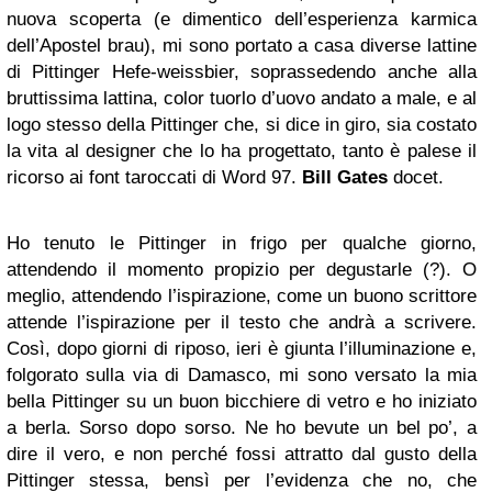
nuova scoperta (e dimentico dell’esperienza karmica
dell’Apostel brau), mi sono portato a casa diverse lattine
di Pittinger Hefe-weissbier, soprassedendo anche alla
bruttissima lattina, color tuorlo d’uovo andato a male, e al
logo stesso della Pittinger che, si dice in giro, sia costato
la vita al designer che lo ha progettato, tanto è palese il
ricorso ai font taroccati di Word 97.
Bill Gates
docet.
Ho tenuto le Pittinger in frigo per qualche giorno,
attendendo il momento propizio per degustarle (?). O
meglio, attendendo l’ispirazione, come un buono scrittore
attende l’ispirazione per il testo che andrà a scrivere.
Così, dopo giorni di riposo, ieri è giunta l’illuminazione e,
folgorato sulla via di Damasco, mi sono versato la mia
bella Pittinger su un buon bicchiere di vetro e ho iniziato
a berla. Sorso dopo sorso. Ne ho bevute un bel po’, a
dire il vero, e non perché fossi attratto dal gusto della
Pittinger stessa, bensì per l’evidenza che no, che