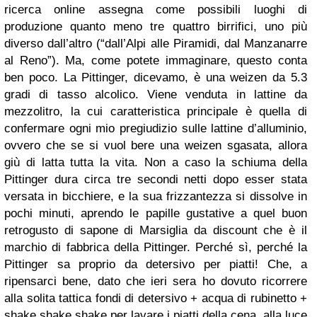
ricerca online assegna come possibili luoghi di
produzione quanto meno tre quattro birrifici, uno più
diverso dall’altro (“dall’Alpi alle Piramidi, dal Manzanarre
al Reno”). Ma, come potete immaginare, questo conta
ben poco. La Pittinger, dicevamo, è una weizen da 5.3
gradi di tasso alcolico. Viene venduta in lattine da
mezzolitro, la cui caratteristica principale è quella di
confermare ogni mio pregiudizio sulle lattine d’alluminio,
ovvero che se si vuol bere una weizen sgasata, allora
giù di latta tutta la vita. Non a caso la schiuma della
Pittinger dura circa tre secondi netti dopo esser stata
versata in bicchiere, e la sua frizzantezza si dissolve in
pochi minuti, aprendo le papille gustative a quel buon
retrogusto di sapone di Marsiglia da discount che è il
marchio di fabbrica della Pittinger. Perché sì, perché la
Pittinger sa proprio da detersivo per piatti! Che, a
ripensarci bene, dato che ieri sera ho dovuto ricorrere
alla solita tattica fondi di detersivo + acqua di rubinetto +
shake shake shake per lavare i piatti della cena, alla luce