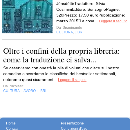
JónsdóttirTraduttore: Silvia
CosiminiEditore: SonzognoPagine:
320Prezzo: 17,50 euroPubblicazione:
marzo 2015“La cosa...
Leggere il seguito
Da
Spaginando
CULTURA
LIBRI
,
Oltre i confini della propria libreria:
come la traduzione ci salva...
Se osserviamo con onestà la pila di volumi che giace sul nostro
comodino o scorriamo le classifiche dei bestseller settimanali,
noteremo quasi sicurament...
Leggere il seguito
Da
Nicolasit
CULTURA
LAVORO
LIBRI
,
,
Home
Presentazione
Contatti
Condizioni d'uso