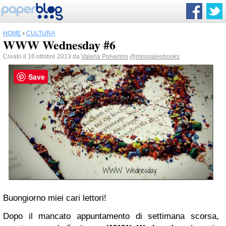
HOME
›
CULTURA
WWW Wednesday #6
Creato il 16 ottobre 2013 da
Valeria Polverino
@missvalesbooks
Save
Buongiorno miei cari lettori!
Dopo il mancato appuntamento di settimana scorsa,