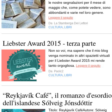
le nostre segnalazioni per il mese di
maggio che, come potete vedere, sono
abbondanti e varie nel loro genere.
Leggere il seguito
Da
La Stamberga Dei Lettori
CULTURA
LIBRI
,
Liebster Award 2015 - terza parte
Non so voi, ma sapere che il mio blog
venga nominato in altri spazietti virtuali
per il Liebster Award 2015 mi rende
tanto orgogliosa.
Leggere il seguito
Da
Paolc2
CULTURA
LIBRI
,
“Reykjavík Café”, il romanzo d'esordio
dell'islandese Sólveig Jónsdóttir
Titolo: Reykjavík CaféAutore: Sólveig