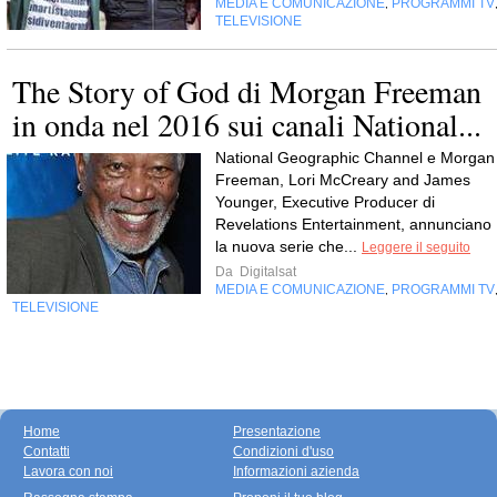
MEDIA E COMUNICAZIONE
PROGRAMMI TV
,
TELEVISIONE
The Story of God di Morgan Freeman
in onda nel 2016 sui canali National...
National Geographic Channel e Morgan
Freeman, Lori McCreary and James
Younger, Executive Producer di
Revelations Entertainment, annunciano 
la nuova serie che...
Leggere il seguito
Da
Digitalsat
MEDIA E COMUNICAZIONE
PROGRAMMI TV
,
TELEVISIONE
Home
Presentazione
Contatti
Condizioni d'uso
Lavora con noi
Informazioni azienda