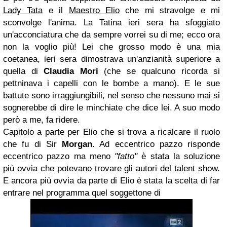
Lady Tata
e il
Maestro Elio
che mi stravolge e mi
sconvolge l'anima. La Tatina ieri sera ha sfoggiato
un'acconciatura che da sempre vorrei su di me; ecco ora
non la voglio più! Lei che grosso modo è una mia
coetanea, ieri sera dimostrava un'anzianità superiore a
quella di
Claudia Mori
(che se qualcuno ricorda si
pettninava i capelli con le bombe a mano). E le sue
battute sono irraggiungibili, nel senso che nessuno mai si
sognerebbe di dire le minchiate che dice lei. A suo modo
però a me, fa ridere.
Capitolo a parte per Elio che si trova a ricalcare il ruolo
che fu di Sir
Morgan
. Ad eccentrico pazzo risponde
eccentrico pazzo ma meno
"fatto"
è stata la soluzione
più ovvia che potevano trovare gli autori del talent show.
E ancora più ovvia da parte di Elio è stata la scelta di far
entrare nel programma quel soggettone di