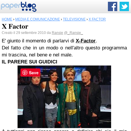
HOME
›
MEDIA E COMUNICAZIONE
›
TELEVISIONE
›
X FACTOR
X Factor
Creato il 29 settembre 2010 da
Ransie
@_Ransie_
E' giunto il momento di parlarvi di
X-Factor
.
Del fatto che in un modo o nell'altro questo programma
mi trascina, nel bene e nel male.
IL PARERE SUI GUIDICI
Save