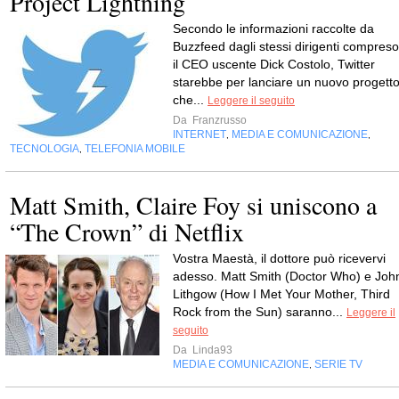
Project Lightning
Secondo le informazioni raccolte da
Buzzfeed dagli stessi dirigenti compreso
il CEO uscente Dick Costolo, Twitter
starebbe per lanciare un nuovo progett
che...
Leggere il seguito
Da
Franzrusso
INTERNET
MEDIA E COMUNICAZIONE
,
,
TECNOLOGIA
TELEFONIA MOBILE
,
Matt Smith, Claire Foy si uniscono a
“The Crown” di Netflix
Vostra Maestà, il dottore può ricevervi
adesso. Matt Smith (Doctor Who) e Joh
Lithgow (How I Met Your Mother, Third
Rock from the Sun) saranno...
Leggere il
seguito
Da
Linda93
MEDIA E COMUNICAZIONE
SERIE TV
,