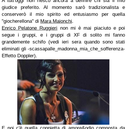
A tutt'oggi non riesco ancora a definire chi sia il mio
giudice preferito. Al momento sarò tradizionalista e
conserverò il mio spirito ed entusiasmo per quella
"giocherellona" di
Mara Maionchi
.
Enrico Pelatone Ruggieri
non mi è mai piaciuto e poi
segue i gruppi, e i gruppi di XF di solito mi fanno
grandemente schifo (vedi ieri sera quando sono stati
eliminati gli -scassapalle_madonna_mia_che_sofferenza-
Effetto Doppler).
E poi c'è quella coppietta di amore&odio composta da