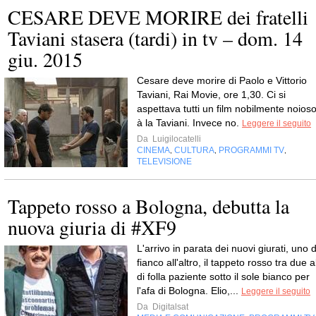
CESARE DEVE MORIRE dei fratelli
Taviani stasera (tardi) in tv – dom. 14
giu. 2015
Cesare deve morire di Paolo e Vittorio
Taviani, Rai Movie, ore 1,30. Ci si
aspettava tutti un film nobilmente noios
à la Taviani. Invece no.
Leggere il seguito
Da
Luigilocatelli
CINEMA
CULTURA
PROGRAMMI TV
,
,
,
TELEVISIONE
Tappeto rosso a Bologna, debutta la
nuova giuria di #XF9
L'arrivo in parata dei nuovi giurati, uno d
fianco all'altro, il tappeto rosso tra due al
di folla paziente sotto il sole bianco per
l'afa di Bologna. Elio,...
Leggere il seguito
Da
Digitalsat