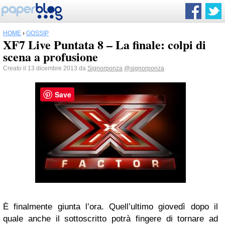
HOME
›
GOSSIP
XF7 Live Puntata 8 – La finale: colpi di
scena a profusione
Creato il 13 dicembre 2013 da
Signorponza
@signorponza
Save
È finalmente giunta l’ora. Quell’ultimo giovedì dopo il
quale anche il sottoscritto potrà fingere di tornare ad