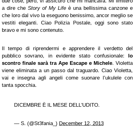
due cose, però, vi assicuro che mi mancava. Mi limiterò
a dire che
Story of My Life
è una bellissima canzone e
che loro dal vivo la eseguono benissimo, ancor meglio se
vestiti eleganti. Ciao Polizia Postale, oggi sono stato
bravo e mi sono contenuto.
Il tempo di riprendermi e apprendere il verdetto del
pubblico sovrano, in evidente stato confusionale:
lo
scontro finale sarà tra Ape Escape e Michele
. Violetta
viene eliminata a un passo dal traguardo. Ciao Violetta,
vai e insegna agli angeli come suonare l’ukulele con
tanta spocchia.
DICEMBRE È IL MESE DELL'UDITO.
— S. (@St3fania_)
December 12, 2013