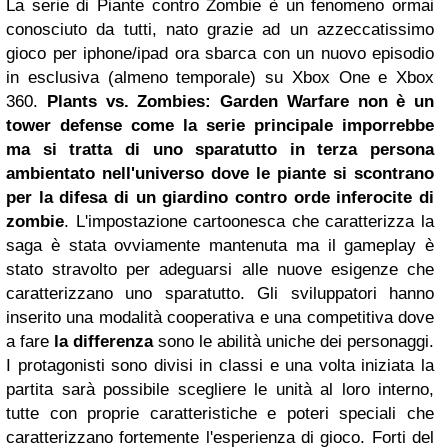
La serie di Piante contro Zombie è un fenomeno ormai
conosciuto da tutti, nato grazie ad un azzeccatissimo
gioco per iphone/ipad ora sbarca con un nuovo episodio
in esclusiva (almeno temporale) su Xbox One e Xbox
360.
Plants vs. Zombies: Garden Warfare non è un
tower defense come la serie principale imporrebbe
ma si tratta di uno sparatutto in terza persona
ambientato nell'universo dove le piante si scontrano
per la difesa di un giardino contro orde inferocite di
zombie
. L'impostazione cartoonesca che caratterizza la
saga è stata ovviamente mantenuta ma il gameplay è
stato stravolto per adeguarsi alle nuove esigenze che
caratterizzano uno sparatutto. Gli sviluppatori hanno
inserito una modalità cooperativa e una competitiva dove
a fare
la differenza
sono le abilità uniche dei personaggi.
I protagonisti sono divisi in classi e una volta iniziata la
partita sarà possibile scegliere le unità al loro interno,
tutte con proprie caratteristiche e poteri speciali che
caratterizzano fortemente l'esperienza di gioco. Forti del