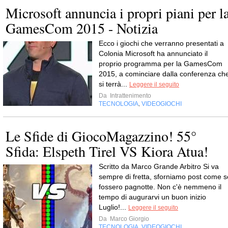
Microsoft annuncia i propri piani per l
GamesCom 2015 - Notizia
Ecco i giochi che verranno presentati a
Colonia Microsoft ha annunciato il
proprio programma per la GamesCom
2015, a cominciare dalla conferenza ch
si terrà...
Leggere il seguito
Da
Intrattenimento
TECNOLOGIA
VIDEOGIOCHI
,
Le Sfide di GiocoMagazzino! 55°
Sfida: Elspeth Tirel VS Kiora Atua!
Scritto da Marco Grande Arbitro Si va
sempre di fretta, sforniamo post come s
fossero pagnotte. Non c'è nemmeno il
tempo di augurarvi un buon inizio
Luglio!...
Leggere il seguito
Da
Marco Giorgio
TECNOLOGIA
VIDEOGIOCHI
,