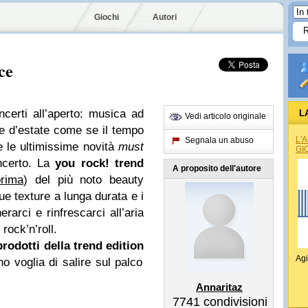
Giochi
Autori
ce
ncerti all’aperto: musica ad
L
Vedi articolo originale
ie d’estate come se il tempo
L'
Segnala un abuso
 le ultimissime novità
must
GI
ncerto. La
you rock! trend
A proposito dell'autore
prima
) del più noto beauty
ue texture a lunga durata e i
erarci e rinfrescarci all’aria
rock’n’roll.
rodotti della trend edition
Agi
o voglia di salire sul palco
Annaritaz
7741
condivisioni