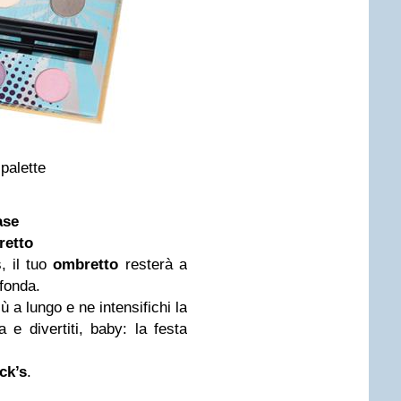
palette
ase
retto
, il tuo
ombretto
resterà a
fonda.
ù a lungo e ne intensifichi la
a e divertiti, baby: la festa
ck’s
.