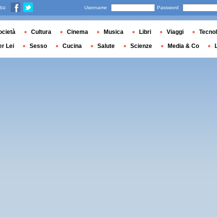
 su
Username
Password
ocietà
Cultura
Cinema
Musica
Libri
Viaggi
Tecnol
er Lei
Sesso
Cucina
Salute
Scienze
Media & Co