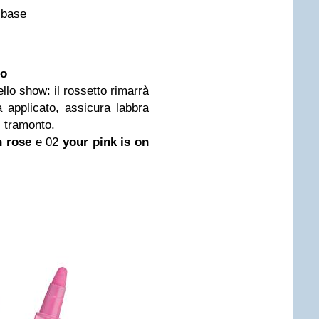
 base
to
ello show: il rossetto rimarrà
 applicato, assicura labbra
l tramonto.
n rose
e 02
your
pink
is on