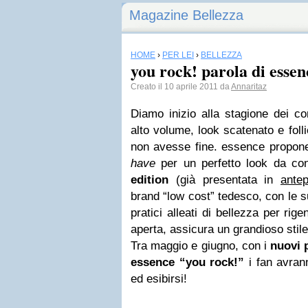
Magazine Bellezza
HOME
›
PER LEI
›
BELLEZZA
you rock! parola di essen
Creato il 10 aprile 2011 da
Annaritaz
Diamo inizio alla stagione dei co
alto volume, look scatenato e foll
non avesse fine. essence propone
have
per un perfetto look da co
edition
(già presentata in
ante
brand “low cost” tedesco, con le s
pratici alleati di bellezza per rigen
aperta, assicura un grandioso stile 
Tra maggio e giugno, con i
nuovi p
essence
“you rock!”
i fan avrann
ed esibirsi!