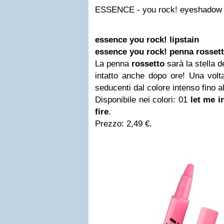
ESSENCE - you rock! eyeshadow
essence you rock! lipstain
essence you rock! penna rosset
La penna
rossetto
sarà la stella d
intatto anche dopo ore! Una volta
seducenti dal colore intenso fino a
Disponibile nei colori: 01
let me i
fire
.
Prezzo: 2,49 €.