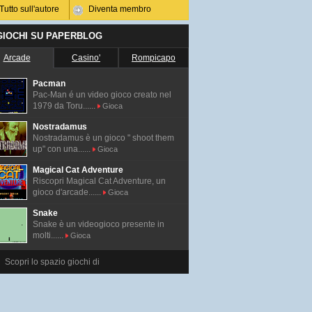
Tutto sull'autore
Diventa membro
 GIOCHI SU PAPERBLOG
Arcade
Casino'
Rompicapo
Pacman
Pac-Man é un video gioco creato nel
1979 da Toru......
Gioca
Nostradamus
Nostradamus è un gioco " shoot them
up" con una......
Gioca
Magical Cat Adventure
Riscopri Magical Cat Adventure, un
gioco d'arcade......
Gioca
Snake
Snake è un videogioco presente in
molti......
Gioca
Scopri lo spazio giochi di