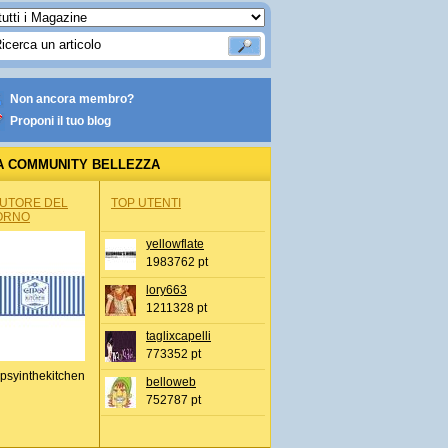
Non ancora membro?
Proponi il tuo blog
A COMMUNITY BELLEZZA
AUTORE DEL
TOP UTENTI
ORNO
yellowflate
1983762 pt
lory663
1211328 pt
taglixcapelli
773352 pt
psyinthekitchen
belloweb
752787 pt