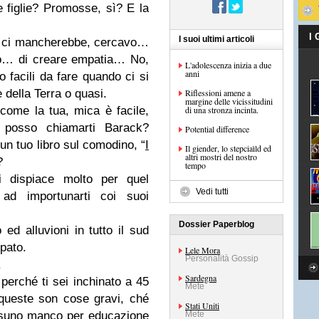
 figlie? Promosse, sì? E la
I
I suoi ultimi articoli
oi, ci mancherebbe, cercavo…
… di creare empatia… No,
L'adolescenza inizia a due
anni
o facili da fare quando ci si
 della Terra o quasi.
Riflessioni amene a
margine delle vicissitudini
come la tua, mica è facile,
di una stronza incinta.
posso chiamarti Barack?
Potential difference
un tuo libro sul comodino, “
I
Il giender, lo stepciaìld ed
altri mostri del nostro
?
tempo
dispiace molto per quel
Vedi tutti
ad importunarti coi suoi
Dossier Paperblog
ed alluvioni in tutto il sud
pato.
Lele Mora
Personalità Gossip
.
Sardegna
erché ti sei inchinato a 45
Mete
 queste son cose gravi, ché
Stati Uniti
ssuno manco per educazione
Mete