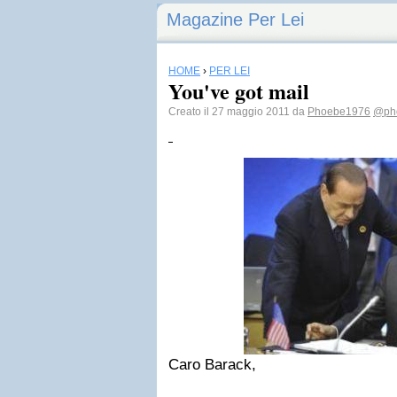
Magazine Per Lei
HOME
›
PER LEI
You've got mail
Creato il 27 maggio 2011 da
Phoebe1976
@ph
Caro Barack,