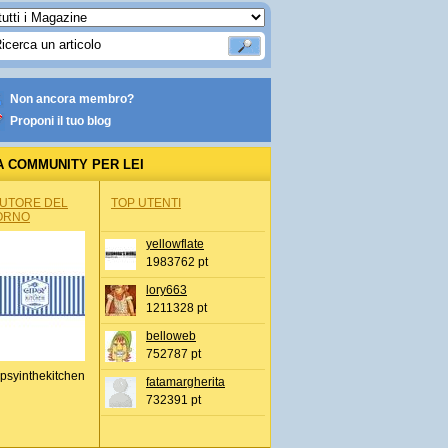
Non ancora membro?
Proponi il tuo blog
A COMMUNITY PER LEI
AUTORE DEL
TOP UTENTI
ORNO
yellowflate
1983762 pt
lory663
1211328 pt
belloweb
752787 pt
psyinthekitchen
fatamargherita
732391 pt