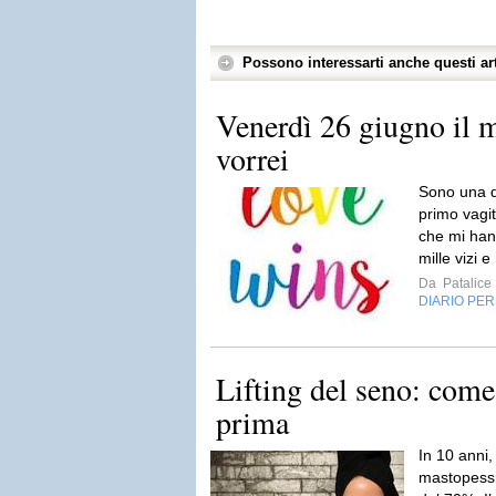
Possono interessarti anche questi art
Venerdì 26 giugno il m
vorrei
Sono una d
primo vagi
che mi han
mille vizi e
Da
Patalice
DIARIO PE
Lifting del seno: come
prima
In 10 anni, 
mastopessi 