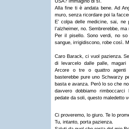
USA? Immagino di sì.
Alla fine ti è andata bene. Ad An
muro, senza ricordare poi la facc
E’ colpa delle medicine, sai, ne
l’alzheimer, no. Sembrerebbe, ma 
Per il pisello. Sono verdi, no so
sangue, irrigidiscono, robe così. 
Caro Barack, ci vuol pazienza. Se 
di levarcelo dalle palle, maga
Arcore o tre o quattro agenti
basterebbe pure uno Schwarzy p
basta e avanza. Però lo so che no
davvero dobbiamo rimboccarci 
pedate da soli, questo maledetto v
Ci proveremo, lo giuro. Te lo prome
Tu, intanto, porta pazienza.
Saluti da quel che resta del mio B