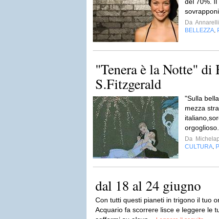
del 70%. I
sovrapponib
Da
Annarell
BELLEZZA
,
"Tenera è la Notte" di 
S.Fitzgerald
"Sulla bell
mezza strad
italiano,s
orgoglioso
Da
Michela
CULTURA
P
,
dal 18 al 24 giugno
Con tutti questi pianeti in trigono il tuo
Acquario fa scorrere lisce e leggere le t