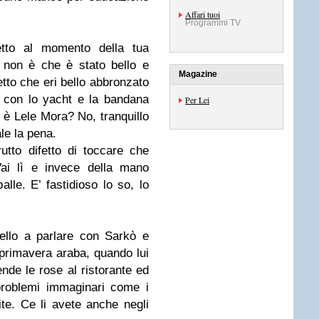
Affari tuoi
Programmi TV
tto al momento della tua
 non è che è stato bello e
Magazine
tto che eri bello abbronzato
con lo yacht e la bandana
Per Lei
i è Lele Mora? No, tranquillo
le la pena.
utto difetto di toccare che
ai lì e invece della mano
palle. E’ fastidioso lo so, lo
ello a parlare con Sarkò e
 primavera araba, quando lui
nde le rose al ristorante ed
 problemi immaginari come i
tite. Ce li avete anche negli