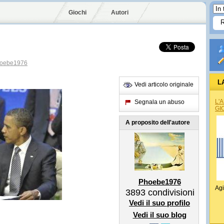
Giochi
Autori
oebe1976
L
Vedi articolo originale
L'
Segnala un abuso
GI
A proposito dell'autore
Phoebe1976
Agi
3893
condivisioni
Vedi il suo profilo
Vedi il suo blog