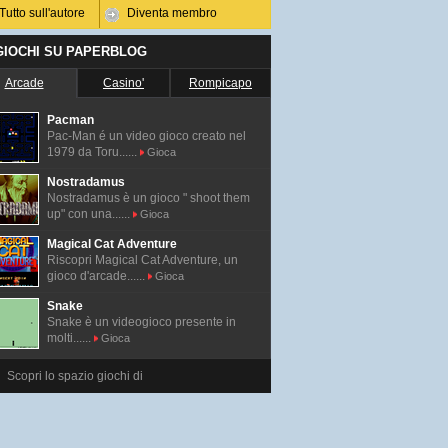
Tutto sull'autore
Diventa membro
 GIOCHI SU PAPERBLOG
Arcade
Casino'
Rompicapo
Pacman
Pac-Man é un video gioco creato nel
1979 da Toru......
Gioca
Nostradamus
Nostradamus è un gioco " shoot them
up" con una......
Gioca
Magical Cat Adventure
Riscopri Magical Cat Adventure, un
gioco d'arcade......
Gioca
Snake
Snake è un videogioco presente in
molti......
Gioca
Scopri lo spazio giochi di