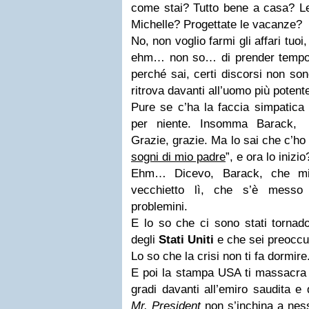
come stai? Tutto bene a casa? Le
Michelle? Progettate le vacanze?
No, non voglio farmi gli affari tu
ehm… non so… di prender tempo
perché sai, certi discorsi non son
ritrova davanti all’uomo più potente
Pure se c’ha la faccia simpatica 
per niente. Insomma Barack, 
Grazie, grazie. Ma lo sai che c’ho 
sogni di mio padre
”, e ora lo inizio
Ehm… Dicevo, Barack, che mi 
vecchietto lì, che s’è messo 
problemini.
E lo so che ci sono stati tornado 
degli
Stati Uniti
e che sei preoccu
Lo so che la crisi non ti fa dormire
E poi la stampa USA ti massacra p
gradi davanti all’emiro saudita e
Mr. President
non s’inchina a ne