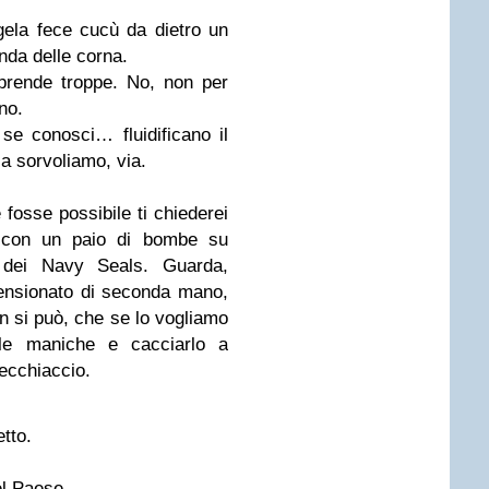
gela fece cucù da dietro un
enda delle
corna.
 prende troppe. No, non per
no.
 se conosci… fluidificano il
Ma sorvoliamo, via.
fosse possibile ti chiederei
ri con un paio di bombe su
 dei Navy Seals. Guarda,
ensionato di seconda mano,
n si può, che se lo vogliamo
le maniche e cacciarlo a
ecchiaccio.
tto.
el Paese.