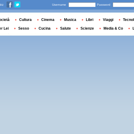
 su
Username
Password
ocietà
Cultura
Cinema
Musica
Libri
Viaggi
Tecnol
er Lei
Sesso
Cucina
Salute
Scienze
Media & Co