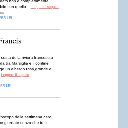
l dato non è completamente
ile con quello...
Leggere il seguito
ina
PER LEI
Francis
a costa della riviera francese,a
a tra Marsiglia e il confine
orge un albergo rosa,grande e
.
Leggere il seguito
p
ER LEI
 oroscopo della settimana caro
ue giornate senza che tu ti