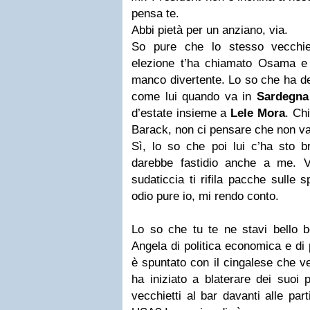
pensa te.
Abbi pietà per un anziano, via.
So pure che lo stesso vecchie
elezione t’ha chiamato Osama e
manco divertente. Lo so che ha de
come lui quando va in
Sardegna
d’estate insieme a
Lele Mora
. Ch
Barack, non ci pensare che non va
Sì, lo so che poi lui c’ha sto br
darebbe fastidio anche a me. V
sudaticcia ti rifila pacche sulle s
odio pure io, mi rendo conto.
Lo so che tu te ne stavi bello b
Angela di politica economica e di
è spuntato con il cingalese che ve
ha iniziato a blaterare dei suoi
vecchietti al bar davanti alle par