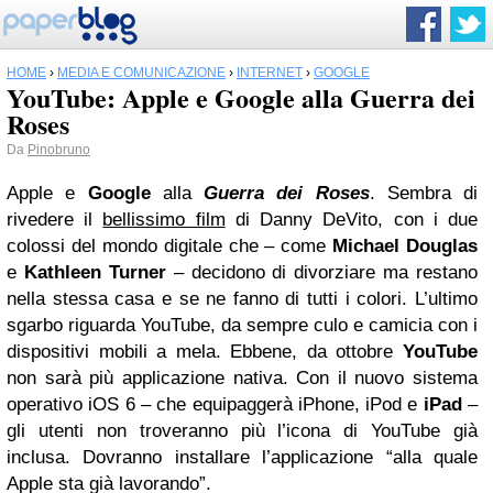
HOME
›
MEDIA E COMUNICAZIONE
›
INTERNET
›
GOOGLE
YouTube: Apple e Google alla Guerra dei
Roses
Da
Pinobruno
Apple e
Google
alla
Guerra dei Roses
. Sembra di
rivedere il
bellissimo film
di Danny DeVito, con i due
colossi del mondo digitale che – come
Michael Douglas
e
Kathleen Turner
– decidono di divorziare ma restano
nella stessa casa e se ne fanno di tutti i colori. L’ultimo
sgarbo riguarda YouTube, da sempre culo e camicia con i
dispositivi mobili a mela. Ebbene, da ottobre
YouTube
non sarà più applicazione nativa. Con il nuovo sistema
operativo iOS 6 – che equipaggerà iPhone, iPod e
iPad
–
gli utenti non troveranno più l’icona di YouTube già
inclusa. Dovranno installare l’applicazione “alla quale
Apple sta già lavorando”.