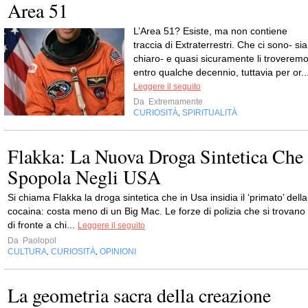
Area 51
L’Area 51? Esiste, ma non contiene
traccia di Extraterrestri. Che ci sono- sia
chiaro- e quasi sicuramente li troverem
entro qualche decennio, tuttavia per or..
Leggere il seguito
Da
Extremamente
CURIOSITÀ
SPIRITUALITÀ
,
Flakka: La Nuova Droga Sintetica Che
Spopola Negli USA
Si chiama Flakka la droga sintetica che in Usa insidia il ‘primato’ della
cocaina: costa meno di un Big Mac. Le forze di polizia che si trovano
di fronte a chi...
Leggere il seguito
Da
Paolopol
CULTURA
CURIOSITÀ
OPINIONI
,
,
La geometria sacra della creazione