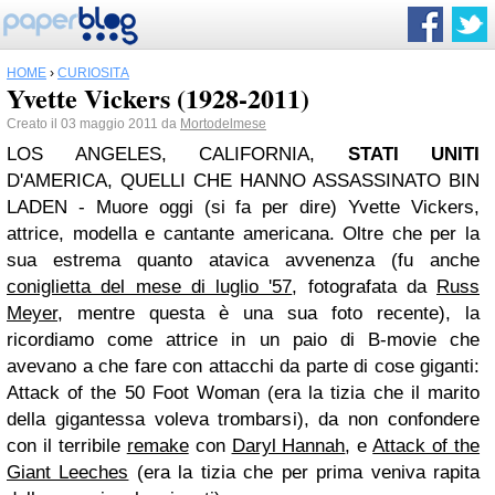
HOME
›
CURIOSITÀ
Yvette Vickers (1928-2011)
Creato il 03 maggio 2011 da
Mortodelmese
LOS ANGELES, CALIFORNIA,
STATI UNITI
D'AMERICA, QUELLI CHE HANNO ASSASSINATO BIN
LADEN - Muore oggi (si fa per dire) Yvette Vickers,
attrice, modella e cantante americana. Oltre che per la
sua estrema quanto atavica avvenenza (fu anche
coniglietta del mese di luglio '57
, fotografata da
Russ
Meyer
, mentre questa è una sua foto recente), la
ricordiamo come attrice in un paio di B-movie che
avevano a che fare con attacchi da parte di cose giganti:
Attack of the 50 Foot Woman (era la tizia che il marito
della gigantessa voleva trombarsi), da non confondere
con il terribile
remake
con
Daryl Hannah
, e
Attack of the
Giant Leeches
(era la tizia che per prima veniva rapita