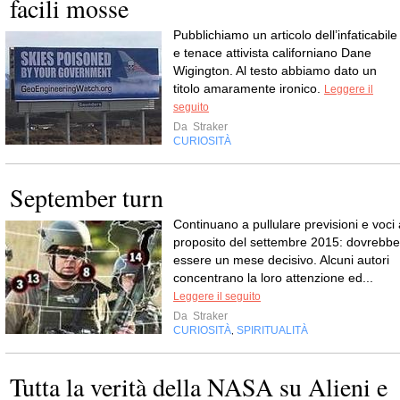
facili mosse
Pubblichiamo un articolo dell’infaticabile
e tenace attivista californiano Dane
Wigington. Al testo abbiamo dato un
titolo amaramente ironico.
Leggere il
seguito
Da
Straker
CURIOSITÀ
September turn
Continuano a pullulare previsioni e voci 
proposito del settembre 2015: dovrebbe
essere un mese decisivo. Alcuni autori
concentrano la loro attenzione ed...
Leggere il seguito
Da
Straker
CURIOSITÀ
SPIRITUALITÀ
,
Tutta la verità della NASA su Alieni e