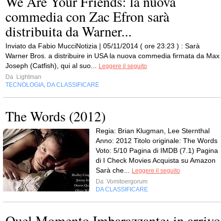
We Are Your Friends: la nuova
commedia con Zac Efron sarà
distribuita da Warner...
Inviato da Fabio MucciNotizia | 05/11/2014 ( ore 23:23 ) : Sarà
Warner Bros. a distribuire in USA la nuova commedia firmata da Max
Joseph (Catfish), qui al suo...
Leggere il seguito
Da
Lightman
TECNOLOGIA
DA CLASSIFICARE
,
The Words (2012)
Regia: Brian Klugman, Lee Sternthal
Anno: 2012 Titolo originale: The Words
Voto: 5/10 Pagina di IMDB (7.1) Pagina
di I Check Movies Acquista su Amazon
Sarà che...
Leggere il seguito
Da
Vomitoergorum
DA CLASSIFICARE
Quel Momento Imbarazzante: in arrivo