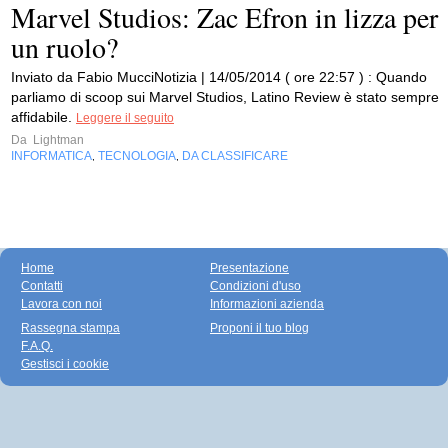
Marvel Studios: Zac Efron in lizza per
un ruolo?
Inviato da Fabio MucciNotizia | 14/05/2014 ( ore 22:57 ) : Quando
parliamo di scoop sui Marvel Studios, Latino Review è stato sempre
affidabile.
Leggere il seguito
Da
Lightman
INFORMATICA
TECNOLOGIA
DA CLASSIFICARE
,
,
Home
Presentazione
Contatti
Condizioni d'uso
Lavora con noi
Informazioni azienda
Rassegna stampa
Proponi il tuo blog
F.A.Q.
Gestisci i cookie