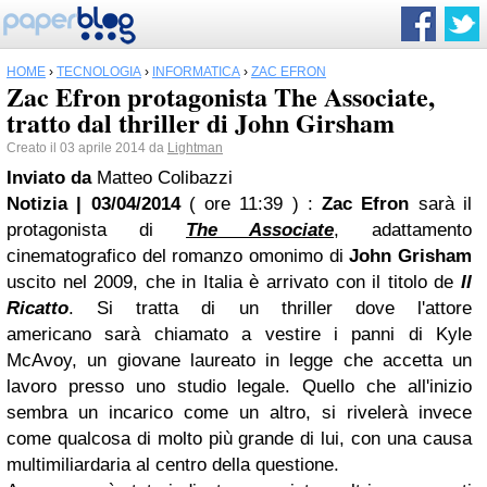
HOME
›
TECNOLOGIA
›
INFORMATICA
›
ZAC EFRON
Zac Efron protagonista The Associate,
tratto dal thriller di John Girsham
Creato il 03 aprile 2014 da
Lightman
Inviato da
Matteo Colibazzi
Notizia | 03/04/2014
( ore 11:39 )
:
Zac Efron
sarà il
protagonista di
The Associate
, adattamento
cinematografico del romanzo omonimo di
John Grisham
uscito nel 2009, che in Italia è arrivato con il titolo de
Il
Ricatto
. Si tratta di un thriller dove l'attore
americano sarà chiamato a vestire i panni di Kyle
McAvoy, un giovane laureato in legge che accetta un
lavoro presso uno studio legale. Quello che all'inizio
sembra un incarico come un altro, si rivelerà invece
come qualcosa di molto più grande di lui, con una causa
multimiliardaria al centro della questione.