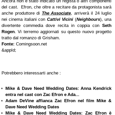
Ancora non è stato indicato un regista o altri componenti
del cast. Efron, che oltre a recitare da protagonista sarà
anche produttore di
The Associate
, arriverà il 24 luglio
nei cinema italiani con
Cattivi Vicini
(
Neighbours
), una
divertente commedia dove recita in coppia con
Seth
Rogen
. Vi terremo aggiornati su questo nuovo progetto
tratto dal romanzo di Grisham.
Fonte:
Comingsoon.net
&appId;
Potrebbero interessarti anche :
Mike & Dave Need Wedding Dates: Anna Kendrick
entra nel cast con Zac Efron e Ada...
Adam DeVine affianca Zac Efron nel film Mike &
Dave Need Wedding Dates
Mike & Dave Need Wedding Dates: Zac Efron è