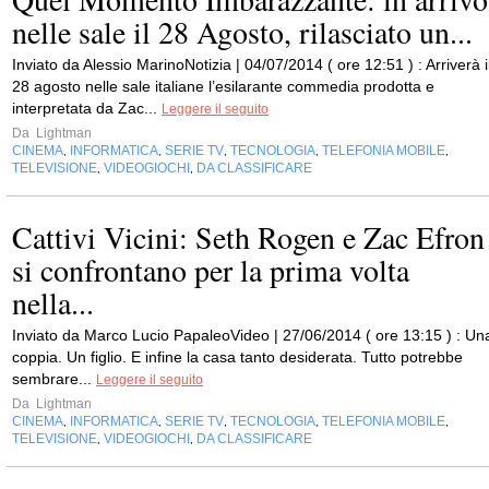
nelle sale il 28 Agosto, rilasciato un...
Inviato da Alessio MarinoNotizia | 04/07/2014 ( ore 12:51 ) : Arriverà i
28 agosto nelle sale italiane l’esilarante commedia prodotta e
interpretata da Zac...
Leggere il seguito
Da
Lightman
CINEMA
INFORMATICA
SERIE TV
TECNOLOGIA
TELEFONIA MOBILE
,
,
,
,
,
TELEVISIONE
VIDEOGIOCHI
DA CLASSIFICARE
,
,
Cattivi Vicini: Seth Rogen e Zac Efron
si confrontano per la prima volta
nella...
Inviato da Marco Lucio PapaleoVideo | 27/06/2014 ( ore 13:15 ) : Un
coppia. Un figlio. E infine la casa tanto desiderata. Tutto potrebbe
sembrare...
Leggere il seguito
Da
Lightman
CINEMA
INFORMATICA
SERIE TV
TECNOLOGIA
TELEFONIA MOBILE
,
,
,
,
,
TELEVISIONE
VIDEOGIOCHI
DA CLASSIFICARE
,
,