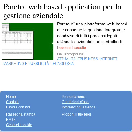
Pareto: web based application per la
gestione aziendale
Pareto Ã¨ una piattaforma web-based
che consente la gestione integrata e
condivisa di tutti i processi legati
allâanalisi aziendale, al controllo di...
Leggere il seguito
Da
B2corporate
ATTUALITÀ
EBUSINESS
INTERNET
,
,
,
MARKETING E PUBBLICITÀ
TECNOLOGIA
,
Home
Presentazione
Contatti
Condizioni d'uso
Lavora con noi
Informazioni azienda
Rassegna stampa
Proponi il tuo blog
F.A.Q.
Gestisci i cookie