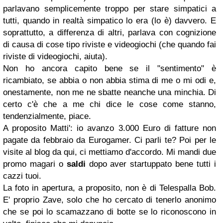
parlavano semplicemente troppo per stare simpatici a
tutti, quando in realtà simpatico lo era (lo è) davvero. E
soprattutto, a differenza di altri, parlava con cognizione
di causa di cose tipo riviste e videogiochi (che quando fai
riviste di videogiochi, aiuta).
Non ho ancora capito bene se il "sentimento" è
ricambiato, se abbia o non abbia stima di me o mi odi e,
onestamente, non me ne sbatte neanche una minchia. Di
certo c'è che a me chi dice le cose come stanno,
tendenzialmente, piace.
A proposito Matti': io avanzo 3.000 Euro di fatture non
pagate da febbraio da Eurogamer. Ci parli te? Poi per le
visite al blog da qui, ci mettiamo d'accordo. Mi mandi due
promo magari o
saldi
dopo aver startuppato bene tutti i
cazzi tuoi.
La foto in apertura, a proposito, non è di Telespalla Bob.
E' proprio Zave, solo che ho cercato di tenerlo anonimo
che se poi lo scamazzano di botte se lo riconoscono in