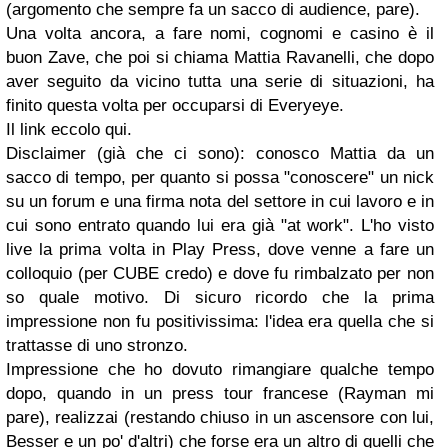
(argomento che sempre fa un sacco di audience, pare).
Una volta ancora, a fare nomi, cognomi e casino è il
buon Zave, che poi si chiama Mattia Ravanelli, che dopo
aver seguito da vicino tutta una serie di situazioni, ha
finito questa volta per occuparsi di Everyeye.
Il link eccolo qui.
Disclaimer (già che ci sono): conosco Mattia da un
sacco di tempo, per quanto si possa "conoscere" un nick
su un forum e una firma nota del settore in cui lavoro e in
cui sono entrato quando lui era già "at work". L'ho visto
live la prima volta in Play Press, dove venne a fare un
colloquio (per CUBE credo) e dove fu rimbalzato per non
so quale motivo. Di sicuro ricordo che la prima
impressione non fu positivissima: l'idea era quella che si
trattasse di uno stronzo.
Impressione che ho dovuto rimangiare qualche tempo
dopo, quando in un press tour francese (Rayman mi
pare), realizzai (restando chiuso in un ascensore con lui,
Besser e un po' d'altri) che forse era un altro di quelli che