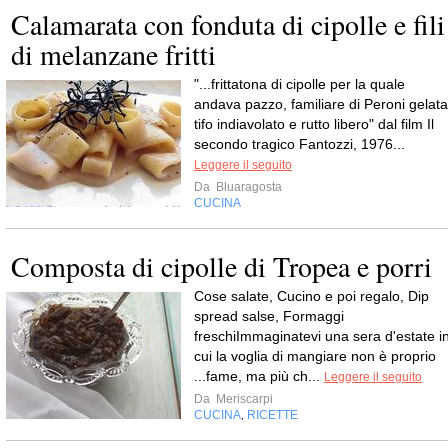
Calamarata con fonduta di cipolle e fili
di melanzane fritti
"...frittatona di cipolle per la quale
andava pazzo, familiare di Peroni gelata
tifo indiavolato e rutto libero" dal film Il
secondo tragico Fantozzi, 1976...
Leggere il seguito
Da
Bluaragosta
CUCINA
Composta di cipolle di Tropea e porri
Cose salate, Cucino e poi regalo, Dip
spread salse, Formaggi
freschiImmaginatevi una sera d'estate i
cui la voglia di mangiare non è proprio
...fame, ma più ch...
Leggere il seguito
Da
Meriscarpi
CUCINA
RICETTE
,