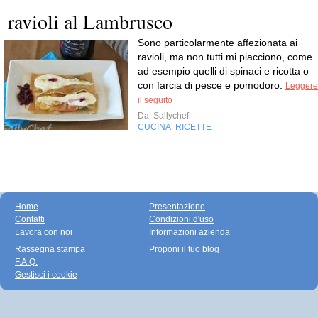
ravioli al Lambrusco
Sono particolarmente affezionata ai
ravioli, ma non tutti mi piacciono, come
ad esempio quelli di spinaci e ricotta o
con farcia di pesce e pomodoro.
Leggere
il seguito
Da
Sallychef
CUCINA
RICETTE
,
Home
Presentazione
Contatti
Condizioni d'uso
Lavora con noi
Informazioni azienda
Rassegna stampa
Proponi il tuo blog
F.A.Q.
Gestisci i cookie