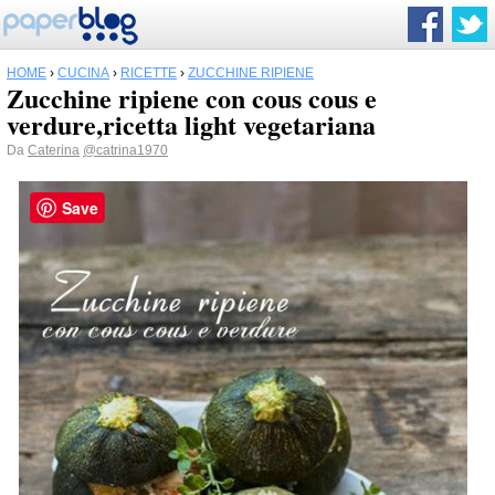
HOME
›
CUCINA
›
RICETTE
›
ZUCCHINE RIPIENE
Zucchine ripiene con cous cous e
verdure,ricetta light vegetariana
Da
Caterina
@catrina1970
Save