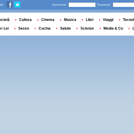
 su
Username
Password
ocietà
Cultura
Cinema
Musica
Libri
Viaggi
Tecnol
er Lei
Sesso
Cucina
Salute
Scienze
Media & Co