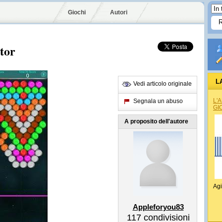
Giochi
Autori
tor
L
Vedi articolo originale
L'
Segnala un abuso
GI
A proposito dell'autore
Agi
Appleforyou83
117
condivisioni