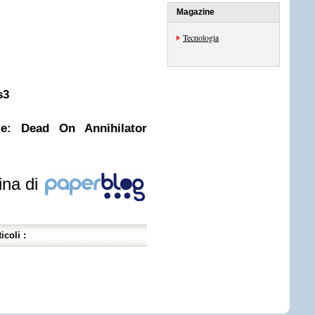
Magazine
Tecnologia
s3
ie: Dead On Annihilator
ina di
icoli :