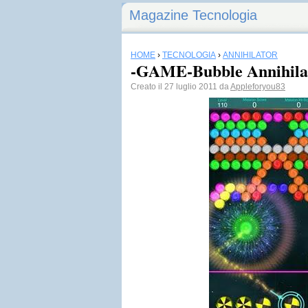
Magazine Tecnologia
HOME
›
TECNOLOGIA
›
ANNIHILATOR
-GAME-Bubble Annihila
Creato il 27 luglio 2011 da
Appleforyou83