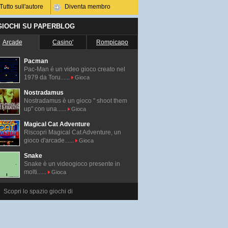
Tutto sull'autore
Diventa membro
 GIOCHI SU PAPERBLOG
Arcade
Casino'
Rompicapo
Pacman
Pac-Man é un video gioco creato nel
1979 da Toru......
Gioca
Nostradamus
Nostradamus è un gioco " shoot them
up" con una......
Gioca
Magical Cat Adventure
Riscopri Magical Cat Adventure, un
gioco d'arcade......
Gioca
Snake
Snake è un videogioco presente in
molti......
Gioca
Scopri lo spazio giochi di