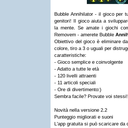
Bubble
Annihilator
- il gioco
per tu
genitori
!
Il gioco
aiuta a sviluppar
la mente.
Se amate
i giochi co
Removem
-
amerete
Bubble
Annih
Obiettivo del gioco è
eliminare
da
colore
, tiro
a 3
o uguali
per distrug
caratteristiche:
-
Gioco
semplice e
coinvolgente
-
Adatto a tutte
le età
-
120 livelli
attraenti
- 11
articoli speciali
-
Ore di divertimento
:)
Sembra facile
?
Provate voi stessi
!
Novità
nella
versione
2.2
Punteggio
migliorati
e suoni
L'app gratuita si può scaricare da 