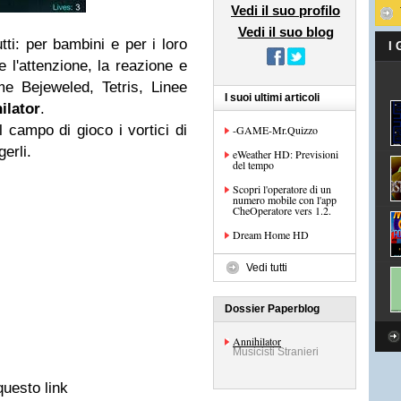
Vedi il suo profilo
Vedi il suo blog
tti: per
bambini e
per i loro
I
e
l'attenzione
, la reazione
e
me
Bejeweled
, Tetris
, Linee
I suoi ultimi articoli
ilator
.
l
campo di gioco
i vortici di
-GAME-Mr.Quizzo
gerli.
eWeather HD: Previsioni
del tempo
Scopri l'operatore di un
numero mobile con l'app
CheOperatore vers 1.2.
Dream Home HD
Vedi tutti
Dossier Paperblog
Annihilator
Musicisti Stranieri
questo link