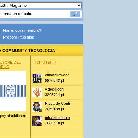
Non ancora membro?
Proponi il tuo blog
A COMMUNITY TECNOLOGIA
AUTORE DEL
TOP UTENTI
ORNO
allmobileworld
8820742 pt
videogiochi
3205714 pt
Riccardo Conti
2069489 pt
psyinthekitchen
intrattenimento
1608418 pt