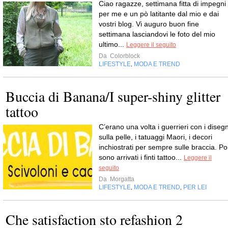
Ciao ragazze, settimana fitta di impegni
per me e un pò latitante dal mio e dai
vostri blog. Vi auguro buon fine
settimana lasciandovi le foto del mio
ultimo...
Leggere il seguito
Da
Colorblock
LIFESTYLE
MODA E TREND
,
Buccia di Banana/I super-shiny glitter
tattoo
C’erano una volta i guerrieri con i disegn
sulla pelle, i tatuaggi Maori, i decori
inchiostrati per sempre sulle braccia. Po
sono arrivati i finti tattoo...
Leggere il
seguito
Da
Morgatta
LIFESTYLE
MODA E TREND
PER LEI
,
,
Che satisfaction sto refashion 2