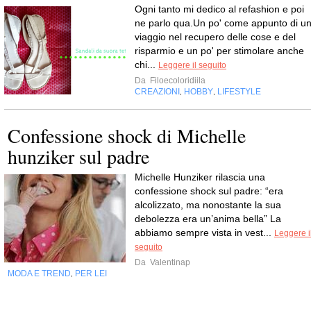
Ogni tanto mi dedico al refashion e poi
ne parlo qua.Un po' come appunto di u
viaggio nel recupero delle cose e del
risparmio e un po' per stimolare anche
chi...
Leggere il seguito
Da
Filoecoloridiila
CREAZIONI
HOBBY
LIFESTYLE
,
,
Confessione shock di Michelle
hunziker sul padre
Michelle Hunziker rilascia una
confessione shock sul padre: “era
alcolizzato, ma nonostante la sua
debolezza era un’anima bella” La
abbiamo sempre vista in vest...
Leggere i
seguito
Da
Valentinap
MODA E TREND
PER LEI
,