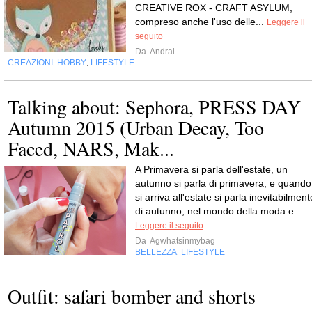
CREATIVE ROX - CRAFT ASYLUM,
compreso anche l'uso delle...
Leggere il
seguito
Da
Andrai
CREAZIONI
HOBBY
LIFESTYLE
,
,
Talking about: Sephora, PRESS DAY
Autumn 2015 (Urban Decay, Too
Faced, NARS, Mak...
A Primavera si parla dell'estate, un
autunno si parla di primavera, e quando
si arriva all'estate si parla inevitabilment
di autunno, nel mondo della moda e...
Leggere il seguito
Da
Agwhatsinmybag
BELLEZZA
LIFESTYLE
,
Outfit: safari bomber and shorts