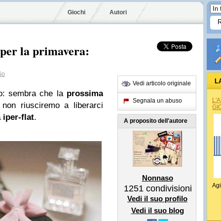
Giochi
Autori
 per la primavera:
So
L
Vedi articolo originale
to: sembra che la
prossima
L'
Segnala un abuso
non riusciremo a liberarci
GI
iper-flat
.
A proposito dell'autore
Nonnaso
Agi
1251
condivisioni
Vedi il suo profilo
Vedi il suo blog