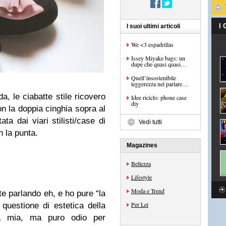
I
I suoi ultimi articoli
We <3 espadrillas
Issey Miyake bags: un
dupe che quasi quasi…
Quell’insostenibile
leggerezza nel parlare…
, le ciabatte stile ricovero
Idee riciclo: phone case
diy
n la doppia cinghia sopra al
ata dai viari stilisti/case di
Vedi tutti
 la punta.
Magazines
Bellezza
Lifestyle
Moda e Trend
e parlando eh, e ho pure “la
Per Lei
 questione di estetica della
a mia, ma puro odio per