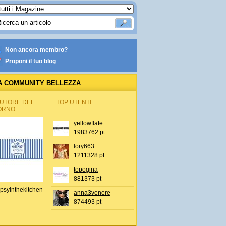
Non ancora membro?
Proponi il tuo blog
A COMMUNITY BELLEZZA
AUTORE DEL
TOP UTENTI
ORNO
yellowflate
1983762 pt
lory663
1211328 pt
topogina
881373 pt
psyinthekitchen
anna3venere
874493 pt