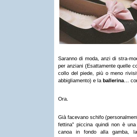
Saranno di moda, anzi di stra-moda
per anziani (Esattamente quelle co
collo del piede, più o meno rivisit
abbigliamento) e la
ballerina
… con
Ora.
Già facevano schifo (personalment
fettina” piccina quindi non è una
canoa in fondo alla gamba, l