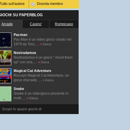
Tutto sull'autore
Diventa membro
 GIOCHI SU PAPERBLOG
Arcade
Casino'
Rompicapo
Pacman
Pac-Man é un video gioco creato nel
1979 da Toru......
Gioca
Nostradamus
Nostradamus è un gioco " shoot them
up" con una......
Gioca
Magical Cat Adventure
Riscopri Magical Cat Adventure, un
gioco d'arcade......
Gioca
Snake
Snake è un videogioco presente in
molti......
Gioca
Scopri lo spazio giochi di