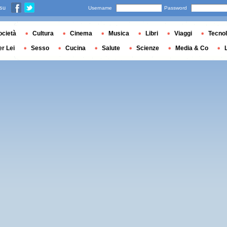
 su
Username
Password
ocietà
Cultura
Cinema
Musica
Libri
Viaggi
Tecnol
er Lei
Sesso
Cucina
Salute
Scienze
Media & Co