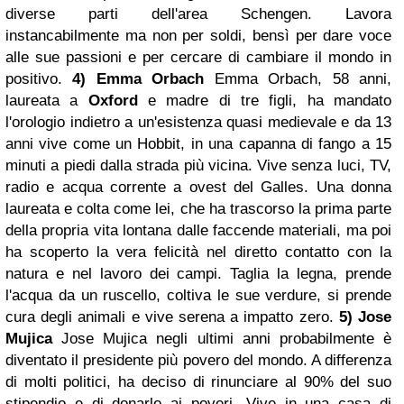
diverse parti dell'area Schengen. Lavora
instancabilmente ma non per soldi, bensì per dare voce
alle sue passioni e per cercare di cambiare il mondo in
positivo.
4) Emma Orbach
Emma Orbach, 58 anni,
laureata a
Oxford
e madre di tre figli, ha mandato
l'orologio indietro a un'esistenza quasi medievale e da 13
anni vive come un Hobbit, in una capanna di fango a 15
minuti a piedi dalla strada più vicina. Vive senza luci, TV,
radio e acqua corrente a ovest del Galles. Una donna
laureata e colta come lei, che ha trascorso la prima parte
della propria vita lontana dalle faccende materiali, ma poi
ha scoperto la vera felicità nel diretto contatto con la
natura e nel lavoro dei campi. Taglia la legna, prende
l'acqua da un ruscello, coltiva le sue verdure, si prende
cura degli animali e vive serena a impatto zero.
5) Jose
Mujica
Jose Mujica negli ultimi anni probabilmente è
diventato il presidente più povero del mondo. A differenza
di molti politici, ha deciso di rinunciare al 90% del suo
stipendio e di donarlo ai poveri. Vive in una casa di