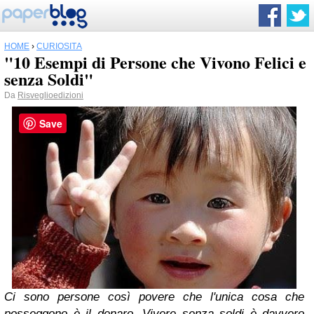
HOME
›
CURIOSITÀ
"10 Esempi di Persone che Vivono Felici e
senza Soldi"
Da
Risveglioedizioni
Save
Ci sono persone così povere che l'unica cosa che
posseggono è il denaro. Vivere senza soldi è davvero