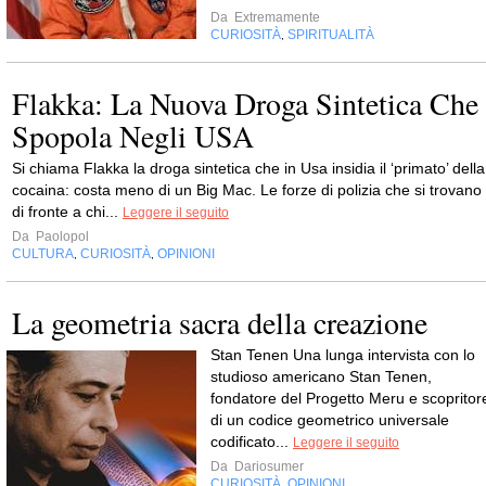
Da
Extremamente
CURIOSITÀ
SPIRITUALITÀ
,
Flakka: La Nuova Droga Sintetica Che
Spopola Negli USA
Si chiama Flakka la droga sintetica che in Usa insidia il ‘primato’ della
cocaina: costa meno di un Big Mac. Le forze di polizia che si trovano
di fronte a chi...
Leggere il seguito
Da
Paolopol
CULTURA
CURIOSITÀ
OPINIONI
,
,
La geometria sacra della creazione
Stan Tenen Una lunga intervista con lo
studioso americano Stan Tenen,
fondatore del Progetto Meru e scopritor
di un codice geometrico universale
codificato...
Leggere il seguito
Da
Dariosumer
CURIOSITÀ
OPINIONI
,