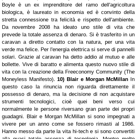
Boyle è un ex imprenditore del ramo dell'agricoltura
biologica, è laureato in economia ed è convinto della
stretta connessione tra felicità e rispetto dell'ambiente.
Da novembre 2008 ha ideato uno stile di vita che
prevede la totale assenza di denaro. Si è trasferito in un
caravan a diretto contatto con la natura, per una vita
verde ma felice. Per l'energia elettrica si serve di pannelli
solari. Grazie al caravan ha detto addio al mutuo e alle
bollette. Vive di baratto e alimenta questo nuovo stile di
vita con la creazione della Freeconomy Community (The
Moneyless Manifesto).
10) Blair e
Morgan
McMillan
In
questo caso la rinuncia non riguarda direttamente il
possesso di denaro, ma la decisione di non acquistare
strumenti tecnologici, cioè quei beni verso cui
normalmente le persone riversano gran parte dei propri
guadagni. Blair e Morgan McMillan si sono impegnati a
vivere per un anno come se fossero rimasti al 1986.
Hanno messo da parte la vita hi-tech e si sono convertiti
alla quasi totale assenza di tecnologia. Mentre molte