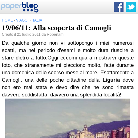
HOME
›
VIAGGI
›
ITALIA
19/06/11: Alla scoperta di Camogli
Creato il 21 luglio 2011 da
Robertam
Da qualche giorno non vi sottopongo i miei numerosi
scatti, ma nel periodo d'esami e molto dura riuscire a
stare dietro a tutto.
Oggi eccomi qua a mostrarvi queste
foto, che stranamente mi piacciono molto, fatte durante
una domenica dello scorso mese al mare. Esattamente a
Camogli, una delle poche cittadine della
Liguria
dove
non ero mai stata e devo dire che ne sono rimasta
davvero soddisfatta, davvero una splendida località!