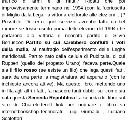
traffico di armi e di rifiuti? Ricatti che poi
improvvisamente terminano nel 1994 (con la fuoriuscita
di Miglio dalla Lega, la vittoria elettorale alle elezioni ...)?
Possibile. Di certo, quel servizio avrebbe fatto un bel
rumore se fosse uscito prima delle elezioni del 1994 che
portarono alla vittoria il neonato partito di Silvio
Berlusconi.
Partito su cui sarebbero confluiti i voti
della mafia,
al naufragio dell'esperimento delle Leghe
meridionali.
Partito nato dalla cellula di Publitalia, di cui
Ruppen (quello del progetto Urano) faceva parte.
Quale
sia il
filo rosso
(se esiste un filo) che lega questi fatti,
sarà da una parte la magistratura ad appurarlo (con le
inchieste ancora attive). Ma questo libro, mettendo uno
in fila agli altri i fatti, fa nascere tanti dubbi, sul come sia
nata questa
Seconda Repubblica.
La scheda del libro sul
sito di Chiarelettere
Il link per ordinare il libro su
internetbookshop.
Technorati: Luigi Grimaldi , Luciano
Scalettari