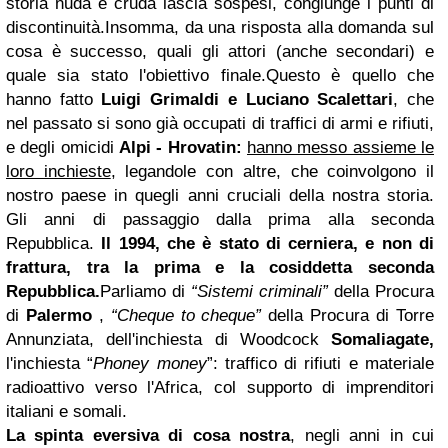
storia nuda e cruda lascia sospesi, congiunge i punti di
discontinuità.
Insomma, da una risposta alla domanda sul
cosa è successo, quali gli attori (anche secondari) e
quale sia stato l'obiettivo finale.
Questo è quello che
hanno fatto
Luigi Grimaldi e Luciano Scalettari
, che
nel passato si sono già occupati di traffici di armi e rifiuti,
e degli omicidi
Alpi - Hrovatin:
hanno messo assieme le
loro inchieste
, legandole con altre, che coinvolgono il
nostro paese in quegli anni cruciali della nostra storia.
Gli anni di passaggio dalla prima alla seconda
Repubblica.
Il 1994, che è stato di cerniera, e non di
frattura, tra la prima e la cosiddetta seconda
Repubblica.
Parliamo di
“Sistemi criminali”
della Procura
di
Palermo
,
“Cheque to cheque”
della Procura di Torre
Annunziata, dell'inchiesta di Woodcock
Somaliagate,
l'inchiesta “
Phoney money
”: traffico di rifiuti e materiale
radioattivo verso l'Africa, col supporto di imprenditori
italiani e somali.
La spinta eversiva di cosa nostra
, negli anni in cui