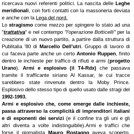
ricercava nuovi referenti politici. La nascita delle
Leghe
meridionali
, con forti contatti con la massoneria deviata
e anche con la
Lega del nord.
Lo
stragismo
come mezzo per spingere lo stato ad una
"
trattativa
" e nel contempo
"l'operazione Botticelli"
per la
creazione di un nuovo partito, a partire dalla struttura di
Publitalia '80 di
Marcello Dell'utri
. Gruppo di lavoro di
cui faceva parte anche un certo
Antonio Ruppen
, finito
dentro le inchieste per traffico di rifiuti e armi (
progetto
Urano
).
Armi e esplosivo (il T4-Rdx)
che passava
tramite il trafficante siriano Al Kassar, le cui tracce
sarebbero state rinvenute dentro la Moby Prince.
Esplosivo dello stesso tipo di quello usato dalle stragi del
1992-1993.
Armi e esplosivo che, come emerge dalle inchieste,
passa attraverso la complicità di imprenditori italiani
e di esponenti dei servizi
(e il confine tra gli uni e gli
altri diventa a volte indistinguibile).
Armi e traffici che
forse il giornalista
Mauro Rostagno
aveva scoperto,