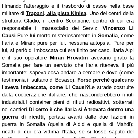
filmando l'atteraggio e il trasbordo di casse nella base
militare di
Trapani, alla pista Kinisa
. Uno dei centri della
struttura Gladio, il centro Scorpione: centro di cui era
responsabile il maresciallo dei Servizi
Vincenzo Li
Causi.
Pure lui morto misteriosamente in
Somalia
, come
Ilaria e Miran; pure per lui, nessuna autopsia. Pure per
lui, si parlò di imboscata cui era finito per caso. Ilaria Alpi
e il suo operatore
Miran Hrovatin
avevano girato la
Somalia per fare un servizio che Ilaria riteneva il più
importante: sapeva cosa andare a cercare e dove (come
testimonia il sultano di Bosaso).
Forse perchè qualcuno
l'aveva imbeccata, come Li Causi?
Le strade costruite
dalla cooperazione italiane, che nasconderebbero rifiuti
industriali.
I container pieni di rifiuti radioattivi, sotterrati
nei cantieri.
Di certo è che Ilaria si è trovata dentro una
guerra di ricatti,
portata avanti dalle due fazioni in
guerra in Somalia (quella di Aidid e quella di Mahdi):
ricatti di cui era vittima l'Italia, se si fosse saputo del