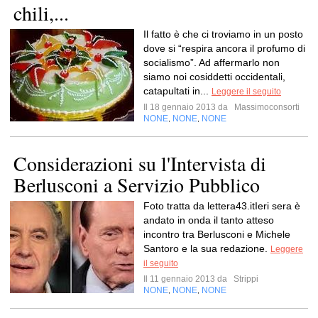
chili,...
Il fatto è che ci troviamo in un posto
dove si “respira ancora il profumo di
socialismo”. Ad affermarlo non
siamo noi cosiddetti occidentali,
catapultati in...
Leggere il seguito
Il 18 gennaio 2013 da
Massimoconsorti
NONE
NONE
NONE
,
,
Considerazioni su l'Intervista di
Berlusconi a Servizio Pubblico
Foto tratta da lettera43.itIeri sera è
andato in onda il tanto atteso
incontro tra Berlusconi e Michele
Santoro e la sua redazione.
Leggere
il seguito
Il 11 gennaio 2013 da
Strippi
NONE
NONE
NONE
,
,