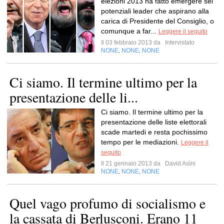
elezioni 2013 ha fatto emergere sei
potenziali leader che aspirano alla
carica di Presidente del Consiglio, o
comunque a far...
Leggere il seguito
Il 03 febbraio 2013 da
Intervistato
NONE
NONE
NONE
,
,
Ci siamo. Il termine ultimo per la
presentazione delle li...
Ci siamo. Il termine ultimo per la
presentazione delle liste elettorali
scade martedi e resta pochissimo
tempo per le mediazioni.
Leggere il
seguito
Il 21 gennaio 2013 da
David Asìni
NONE
NONE
NONE
,
,
Quel vago profumo di socialismo e
la cassata di Berlusconi. Erano 11