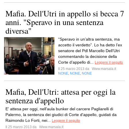
Mafia. Dell'Utri in appello si becca 7
anni. "Speravo in una sentenza
diversa"
“Speravo in un’altra sentenza, ma
accetto il verdetto”. Lo ha detto l’ex
senatore del Pdl Marcello Dell’Utri
commentando la decisione della
Corte d’appello di...
Leggere il seguito
Il 25 marzo 2013 da
Www.marsala.it
NONE
NONE
NONE
,
,
Mafia, Dell'Utri: attesa per oggi la
sentenza d'appello
E' attesa per oggi, nell'aula bunker del carcere Pagliarelli di
Palermo, la sentenza dei giudici di Corte d'appello, guidati da
Raimondo Lo Forti, nei...
Leggere il seguito
Il 25 marzo 2013 da
Www.marsala.it