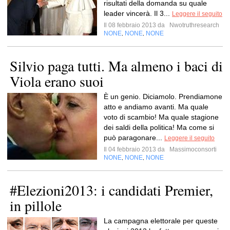
risultati della domanda su quale
leader vincerà. Il 3...
Leggere il seguito
Il 08 febbraio 2013 da
Nwotruthresearch
NONE
NONE
NONE
,
,
Silvio paga tutti. Ma almeno i baci di
Viola erano suoi
È un genio. Diciamolo. Prendiamone
atto e andiamo avanti. Ma quale
voto di scambio! Ma quale stagione
dei saldi della politica! Ma come si
può paragonare...
Leggere il seguito
Il 04 febbraio 2013 da
Massimoconsorti
NONE
NONE
NONE
,
,
#Elezioni2013: i candidati Premier,
in pillole
La campagna elettorale per queste