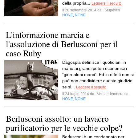
della propria...
Leggere il seguito
Il 20 settembre 2014 da
Stupefatti
NONE
NONE
,
L'informazione marcia e
l'assoluzione di Berlusconi per il
caso Ruby
Dagospia definisce i quotidiani in
mano ai grandi poteri economici i
“giornaloni marci”. Ed in effetti non si
può non condividere questo giudizio
se si...
Leggere il seguito
Il 24 luglio 2014 da
Veritaedemocrazia
NONE
NONE
,
Berlusconi assolto: un lavacro
purificatorio per le vecchie colpe?
Berlusconi è un condannato per