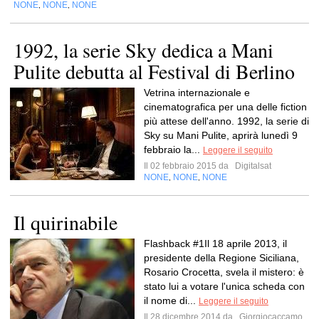
NONE
NONE
NONE
,
,
1992, la serie Sky dedica a Mani
Pulite debutta al Festival di Berlino
Vetrina internazionale e
cinematografica per una delle fiction
più attese dell'anno. 1992, la serie di
Sky su Mani Pulite, aprirà lunedì 9
febbraio la...
Leggere il seguito
Il 02 febbraio 2015 da
Digitalsat
NONE
NONE
NONE
,
,
Il quirinabile
Flashback #1Il 18 aprile 2013, il
presidente della Regione Siciliana,
Rosario Crocetta, svela il mistero: è
stato lui a votare l'unica scheda con
il nome di...
Leggere il seguito
Il 28 dicembre 2014 da
Giorgiocaccamo