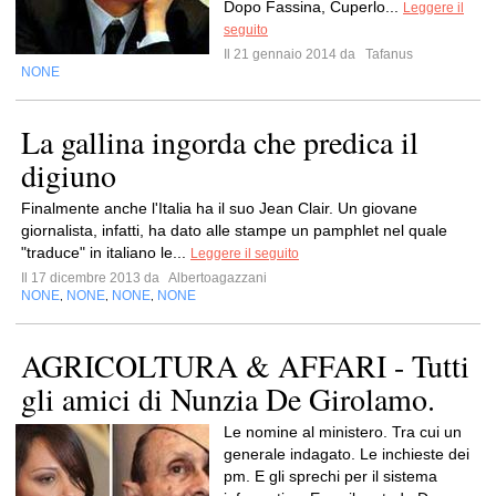
Dopo Fassina, Cuperlo...
Leggere il
seguito
Il 21 gennaio 2014 da
Tafanus
NONE
La gallina ingorda che predica il
digiuno
Finalmente anche l'Italia ha il suo Jean Clair. Un giovane
giornalista, infatti, ha dato alle stampe un pamphlet nel quale
"traduce" in italiano le...
Leggere il seguito
Il 17 dicembre 2013 da
Albertoagazzani
NONE
NONE
NONE
NONE
,
,
,
AGRICOLTURA & AFFARI - Tutti
gli amici di Nunzia De Girolamo.
Le nomine al ministero. Tra cui un
generale indagato. Le inchieste dei
pm. E gli sprechi per il sistema