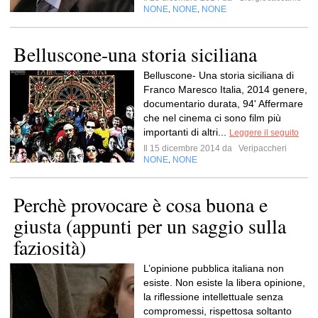
NONE
NONE
NONE
,
,
Belluscone-una storia siciliana
Belluscone- Una storia siciliana di
Franco Maresco Italia, 2014 genere,
documentario durata, 94' Affermare
che nel cinema ci sono film più
importanti di altri...
Leggere il seguito
Il 15 dicembre 2014 da
Veripaccheri
NONE
NONE
,
Perchè provocare è cosa buona e
giusta (appunti per un saggio sulla
faziosità)
L’opinione pubblica italiana non
esiste. Non esiste la libera opinione,
la riflessione intellettuale senza
compromessi, rispettosa soltanto