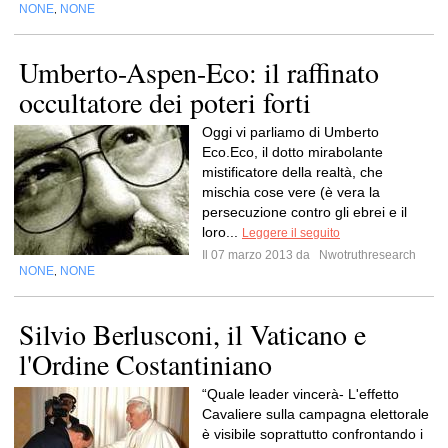
NONE
NONE
,
Umberto-Aspen-Eco: il raffinato
occultatore dei poteri forti
Oggi vi parliamo di Umberto
Eco.Eco, il dotto mirabolante
mistificatore della realtà, che
mischia cose vere (è vera la
persecuzione contro gli ebrei e il
loro...
Leggere il seguito
Il 07 marzo 2013 da
Nwotruthresearch
NONE
NONE
,
Silvio Berlusconi, il Vaticano e
l'Ordine Costantiniano
“Quale leader vincerà- L'effetto
Cavaliere sulla campagna elettorale
è visibile soprattutto confrontando i