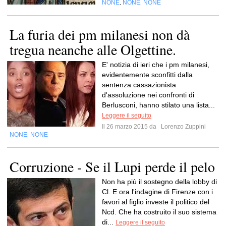
NONE
NONE
NONE
,
,
La furia dei pm milanesi non dà
tregua neanche alle Olgettine.
E' notizia di ieri che i pm milanesi,
evidentemente sconfitti dalla
sentenza cassazionista
d'assoluzione nei confronti di
Berlusconi, hanno stilato una lista...
Leggere il seguito
Il 26 marzo 2015 da
Lorenzo Zuppini
NONE
NONE
,
Corruzione - Se il Lupi perde il pelo
Non ha più il sostegno della lobby di
Cl. E ora l'indagine di Firenze con i
favori al figlio investe il politico del
Ncd. Che ha costruito il suo sistema
di...
Leggere il seguito