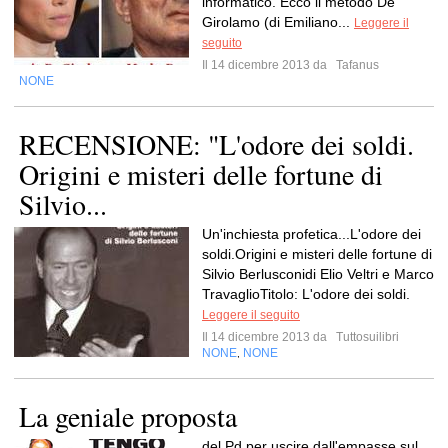
informatico. Ecco il metodo De
Girolamo (di Emiliano...
Leggere il
seguito
Il 14 dicembre 2013 da
Tafanus
NONE
RECENSIONE: "L'odore dei soldi.
Origini e misteri delle fortune di
Silvio...
Un'inchiesta profetica...L'odore dei
soldi.Origini e misteri delle fortune di
Silvio Berlusconidi Elio Veltri e Marco
TravaglioTitolo: L'odore dei soldi.
Leggere il seguito
Il 14 dicembre 2013 da
Tuttosuilibri
NONE
NONE
,
La geniale proposta
del Pd per uscire dall'empasse sul