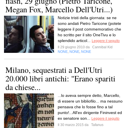
flash, 29 giugno (Pietro Taricone,
Megan Fox, Marcello Dell'Utri...)
Notizie tristi della giornata: se ne
sono andati Pietro Taricone (potete
leggere il post commemorativo che
ho scritto per il sito OneTivu e lo
splendido articol...
Leggere il seguito
Il 29 giugno 2010 da
Cannibal Kid
NONE
NONE
NONE
,
,
Milano, sequestrati a Dell'Utri
20.000 libri antichi: "Erano spariti
da chiese...
...lo aveva sempre detto, Marcello,
di essere un bibliofilo... ma nessuno
pensava che lo fosse fino a tal
punto!...All'ex dirigente Fininvest ed
ex senatore son...
Leggere il seguito
Il 30 marzo 2015 da
Tafanus