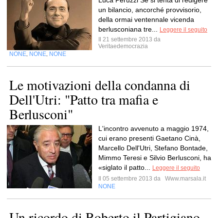
Luca Peruzzi Se si tenta di redigere
un bilancio, ancorché provvisorio,
della ormai ventennale vicenda
berlusconiana tre...
Leggere il seguito
Il 21 settembre 2013 da
Veritaedemocrazia
NONE
NONE
NONE
,
,
Le motivazioni della condanna di
Dell'Utri: "Patto tra mafia e
Berlusconi"
L'incontro avvenuto a maggio 1974,
cui erano presenti Gaetano Cinà,
Marcello Dell'Utri, Stefano Bontade,
Mimmo Teresi e Silvio Berlusconi, ha
«siglato il patto...
Leggere il seguito
Il 05 settembre 2013 da
Www.marsala.it
NONE
Un ricordo di Roberto il Partigiano,