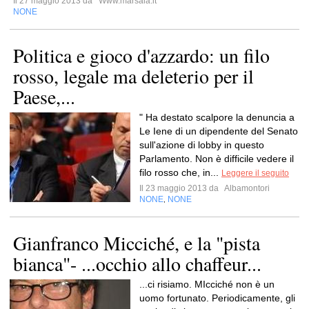
Il 27 maggio 2013 da
Www.marsala.it
NONE
Politica e gioco d'azzardo: un filo
rosso, legale ma deleterio per il
Paese,...
" Ha destato scalpore la denuncia a
Le Iene di un dipendente del Senato
sull'azione di lobby in questo
Parlamento. Non è difficile vedere il
filo rosso che, in...
Leggere il seguito
Il 23 maggio 2013 da
Albamontori
NONE
NONE
,
Gianfranco Micciché, e la "pista
bianca"- ...occhio allo chaffeur...
...ci risiamo. MIcciché non è un
uomo fortunato. Periodicamente, gli