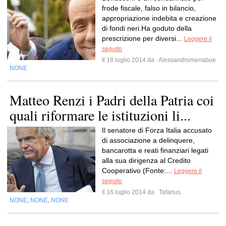
frode fiscale, falso in bilancio,
appropriazione indebita e creazione
di fondi neri.Ha goduto della
prescrizione per diversi...
Leggere il
seguito
Il 18 luglio 2014 da
Alessandromenabue
NONE
Matteo Renzi i Padri della Patria coi
quali riformare le istituzioni li...
Il senatore di Forza Italia accusato
di associazione a delinquere,
bancarotta e reati finanziari legati
alla sua dirigenza al Credito
Cooperativo (Fonte:...
Leggere il
seguito
Il 16 luglio 2014 da
Tafanus
NONE
NONE
NONE
,
,