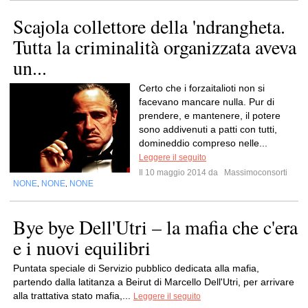
Scajola collettore della 'ndrangheta.
Tutta la criminalità organizzata aveva
un...
Certo che i forzaitalioti non si
facevano mancare nulla. Pur di
prendere, e mantenere, il potere
sono addivenuti a patti con tutti,
domineddio compreso nelle...
Leggere il seguito
Il 10 maggio 2014 da
Massimoconsorti
NONE
NONE
NONE
,
,
Bye bye Dell'Utri – la mafia che c'era
e i nuovi equilibri
Puntata speciale di Servizio pubblico dedicata alla mafia,
partendo dalla latitanza a Beirut di Marcello Dell'Utri, per arrivare
alla trattativa stato mafia,...
Leggere il seguito