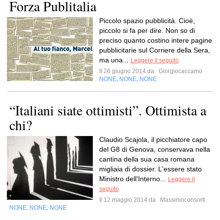
Forza Publitalia
Piccolo spazio pubblicità. Cioè,
piccolo si fa per dire. Non so di
preciso quanto costino intere pagine
pubblicitarie sul Corriere della Sera,
ma una...
Leggere il seguito
Il 26 giugno 2014 da
Giorgiocaccamo
NONE
NONE
NONE
,
,
“Italiani siate ottimisti”. Ottimista a
chi?
Claudio Scajola, il picchiatore capo
del G8 di Genova, conservava nella
cantina della sua casa romana
migliaia di dossier. L'essere stato
Ministro dell'Interno...
Leggere il
seguito
Il 12 maggio 2014 da
Massimoconsorti
NONE
NONE
NONE
,
,