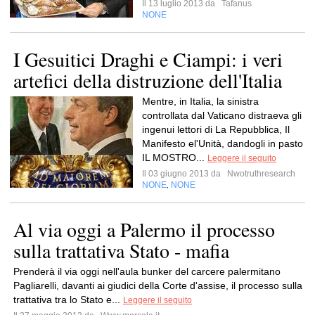
Il 13 luglio 2013 da
Tafanus
NONE
I Gesuitici Draghi e Ciampi: i veri
artefici della distruzione dell'Italia
Mentre, in Italia, la sinistra
controllata dal Vaticano distraeva gli
ingenui lettori di La Repubblica, Il
Manifesto el'Unità, dandogli in pasto
IL MOSTRO...
Leggere il seguito
Il 03 giugno 2013 da
Nwotruthresearch
NONE
NONE
,
Al via oggi a Palermo il processo
sulla trattativa Stato - mafia
Prenderà il via oggi nell'aula bunker del carcere palermitano
Pagliarelli, davanti ai giudici della Corte d'assise, il processo sulla
trattativa tra lo Stato e...
Leggere il seguito