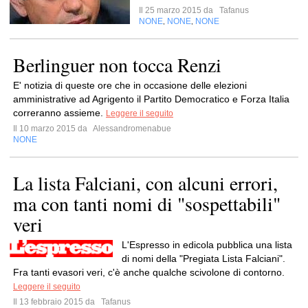
Il 25 marzo 2015 da
Tafanus
NONE
NONE
NONE
,
,
Berlinguer non tocca Renzi
E' notizia di queste ore che in occasione delle elezioni
amministrative ad Agrigento il Partito Democratico e Forza Italia
correranno assieme.
Leggere il seguito
Il 10 marzo 2015 da
Alessandromenabue
NONE
La lista Falciani, con alcuni errori,
ma con tanti nomi di "sospettabili"
veri
L'Espresso in edicola pubblica una lista
di nomi della "Pregiata Lista Falciani".
Fra tanti evasori veri, c'è anche qualche scivolone di contorno.
Leggere il seguito
Il 13 febbraio 2015 da
Tafanus