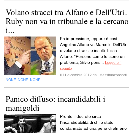
Volano stracci tra Alfano e Dell'Utri.
Ruby non va in tribunale e la cercano
i...
Fa impressione, eppure è così.
Angelino Alfano vs Marcello Dell'Utri,
e volano stracci e insulti. Inizia
Alfano: “Persone come lui sono un
problema, Silvio pens...
Leggere il
seguito
Il 11 dicembre 2012 da
Massimoconsorti
NONE
NONE
NONE
,
,
Panico diffuso: incandidabili i
manigoldi
Pronto il decreto circa
l'incandidabilità di chi è stato
condannato ad una pena di almeno