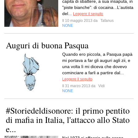
capita di sbattere, a sua insaputa, in
"piste bianche": di cocaina...L'autista
del...
Leggere il seguito
Il 10 maggio 2013 da
Tafanus
NONE
Auguri di buona Pasqua
Quando ero piccola, a Pasqua papà
mi portava a far gli auguri agli zii, e
una volta lì mi diceva che dovevo
cominciare a farli a partire dal...
Leggere il seguito
Il 31 marzo 2013 da
Vidi
NONE
#Storiedeldisonore: il primo pentito
di mafia in Italia, l'attacco allo Stato
e...