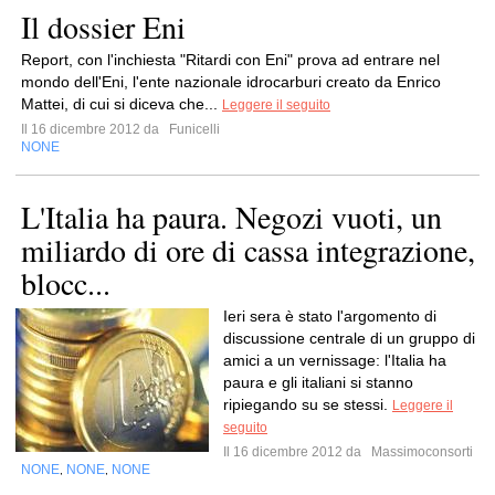
Il dossier Eni
Report, con l'inchiesta "Ritardi con Eni" prova ad entrare nel
mondo dell'Eni, l'ente nazionale idrocarburi creato da Enrico
Mattei, di cui si diceva che...
Leggere il seguito
Il 16 dicembre 2012 da
Funicelli
NONE
L'Italia ha paura. Negozi vuoti, un
miliardo di ore di cassa integrazione,
blocc...
Ieri sera è stato l'argomento di
discussione centrale di un gruppo di
amici a un vernissage: l'Italia ha
paura e gli italiani si stanno
ripiegando su se stessi.
Leggere il
seguito
Il 16 dicembre 2012 da
Massimoconsorti
NONE
NONE
NONE
,
,