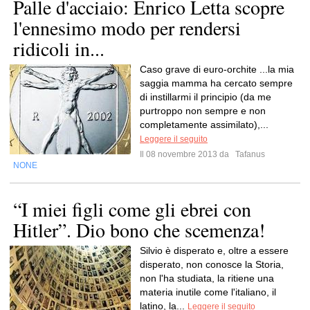
Palle d'acciaio: Enrico Letta scopre
l'ennesimo modo per rendersi
ridicoli in...
Caso grave di euro-orchite ...la mia
saggia mamma ha cercato sempre
di instillarmi il principio (da me
purtroppo non sempre e non
completamente assimilato),...
Leggere il seguito
Il 08 novembre 2013 da
Tafanus
NONE
“I miei figli come gli ebrei con
Hitler”. Dio bono che scemenza!
Silvio è disperato e, oltre a essere
disperato, non conosce la Storia,
non l'ha studiata, la ritiene una
materia inutile come l'italiano, il
latino, la...
Leggere il seguito