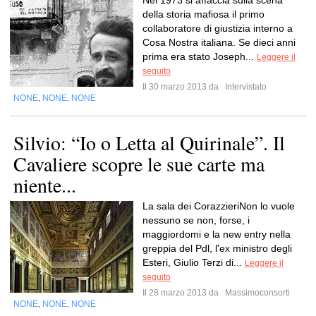
Nel 1973 si affaccia sulla scena
della storia mafiosa il primo
collaboratore di giustizia interno a
Cosa Nostra italiana. Se dieci anni
prima era stato Joseph...
Leggere il
seguito
Il 30 marzo 2013 da
Intervistato
NONE
NONE
NONE
,
,
Silvio: “Io o Letta al Quirinale”. Il
Cavaliere scopre le sue carte ma
niente...
La sala dei CorazzieriNon lo vuole
nessuno se non, forse, i
maggiordomi e la new entry nella
greppia del Pdl, l'ex ministro degli
Esteri, Giulio Terzi di...
Leggere il
seguito
Il 28 marzo 2013 da
Massimoconsorti
NONE
NONE
NONE
,
,