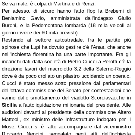
Se va male, è colpa di Martina e di Renzi.
Per adesso, di sicuro hanno fatto flop la Brebemi di
Beniamino Gavio, amministrata dall'indagato Giulio
Burchi, e la Pedemontana lombarda (18 mila veicoli al
giorno invece dei 60 mila previsti).
Restando al settore autostradale, fra le partite più
spinose che Lupi ha dovuto gestire c'è l'Anas, che anche
nell'inchiesta fiorentina ha una parte importante. Fra gli
incarichi dati dalla società di Pietro Ciucci a Perotti c'è la
direzione lavori del macrolotto 3.2 della Salerno-Reggio
dove è da poco crollato un pilastro uccidendo un operaio.
Ciucci è stato messo sotto pressione dai parlamentari
dell'ottava commissione del Senato per contestazioni che
vanno dallo smottamento del viadotto Scorciavacche in
Sicilia
all'autoliquidazione milionaria del presidente. Alle
audizioni davanti al presidente della commissione Altero
Matteoli, ex ministro delle Infrastrutture indagato per il
Mose, Ciucci si è fatto accompagnare dal viceministro
Riccardo Nencini, segnalato negli atti dell'inchiesta