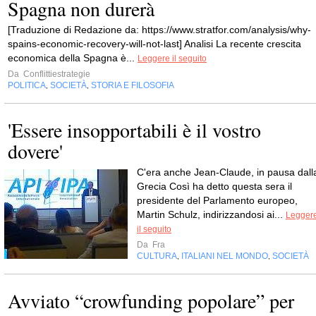
Spagna non durerà
[Traduzione di Redazione da: https://www.stratfor.com/analysis/why-
spains-economic-recovery-will-not-last] Analisi La recente crescita
economica della Spagna è...
Leggere il seguito
Da
Conflittiestrategie
POLITICA
SOCIETÀ
STORIA E FILOSOFIA
,
,
'Essere insopportabili è il vostro
dovere'
C'era anche Jean-Claude, in pausa dall
Grecia Così ha detto questa sera il
presidente del Parlamento europeo,
Martin Schulz, indirizzandosi ai...
Legger
il seguito
Da
Fra
CULTURA
ITALIANI NEL MONDO
SOCIETÀ
,
,
Avviato “crowfunding popolare” per