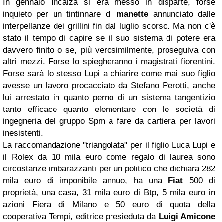
In gennaio Incalza si era messo in disparte, forse
inquieto per un tintinnare di
manette
annunciato dalle
interpellanze dei grillini fin dal luglio scorso. Ma non c'è
stato il tempo di capire se il suo sistema di potere era
davvero finito o se, più verosimilmente, proseguiva con
altri mezzi. Forse lo spiegheranno i magistrati fiorentini.
Forse sarà lo stesso Lupi a chiarire come mai suo figlio
avesse un lavoro procacciato da Stefano Perotti, anche
lui arrestato in quanto perno di un sistema tangentizio
tanto efficace quanto elementare con le società di
ingegneria del gruppo Spm a fare da cartiera per lavori
inesistenti.
La raccomandazione "triangolata" per il figlio Luca Lupi e
il Rolex da 10 mila euro come regalo di laurea sono
circostanze imbarazzanti per un politico che dichiara 282
mila euro di imponibile annuo, ha una
Fiat
500 di
proprietà, una casa, 31 mila euro di Btp, 5 mila euro in
azioni Fiera di Milano e 50 euro di quota della
cooperativa Tempi, editrice presieduta da
Luigi Amicone