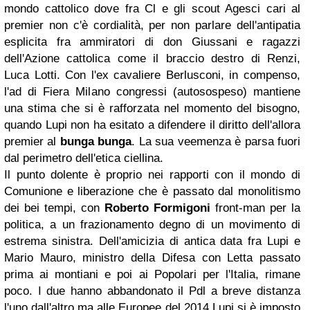
mondo cattolico dove fra Cl e gli scout Agesci cari al
premier non c'è cordialità, per non parlare dell'antipatia
esplicita fra ammiratori di don Giussani e ragazzi
dell'Azione cattolica come il braccio destro di Renzi,
Luca Lotti. Con l'ex cavaliere Berlusconi, in compenso,
l'ad di Fiera Milano congressi (autosospeso) mantiene
una stima che si è rafforzata nel momento del bisogno,
quando Lupi non ha esitato a difendere il diritto dell'allora
premier al
bunga bunga
. La sua veemenza è parsa fuori
dal perimetro dell'etica ciellina.
Il punto dolente è proprio nei rapporti con il mondo di
Comunione e liberazione che è passato dal monolitismo
dei bei tempi, con
Roberto Formigoni
front-man per la
politica, a un frazionamento degno di un movimento di
estrema sinistra. Dell'amicizia di antica data fra Lupi e
Mario Mauro, ministro della Difesa con Letta passato
prima ai montiani e poi ai Popolari per l'Italia, rimane
poco. I due hanno abbandonato il Pdl a breve distanza
l'uno dall'altro ma alle Europee del 2014 Lupi si è imposto