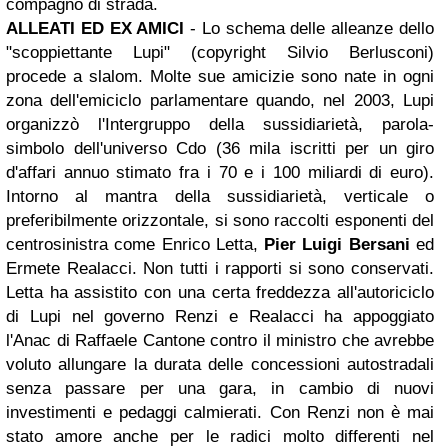
compagno di strada.
ALLEATI ED EX AMICI
- Lo schema delle alleanze dello
"scoppiettante Lupi" (copyright Silvio Berlusconi)
procede a slalom. Molte sue amicizie sono nate in ogni
zona dell'emiciclo parlamentare quando, nel 2003, Lupi
organizzò l'Intergruppo della sussidiarietà, parola-
simbolo dell'universo Cdo (36 mila iscritti per un giro
d'affari annuo stimato fra i 70 e i 100 miliardi di euro).
Intorno al mantra della sussidiarietà, verticale o
preferibilmente orizzontale, si sono raccolti esponenti del
centrosinistra come Enrico Letta,
Pier Luigi Bersani
ed
Ermete Realacci. Non tutti i rapporti si sono conservati.
Letta ha assistito con una certa freddezza all'autoriciclo
di Lupi nel governo Renzi e Realacci ha appoggiato
l'Anac di Raffaele Cantone contro il ministro che avrebbe
voluto allungare la durata delle concessioni autostradali
senza passare per una gara, in cambio di nuovi
investimenti e pedaggi calmierati. Con Renzi non è mai
stato amore anche per le radici molto differenti nel