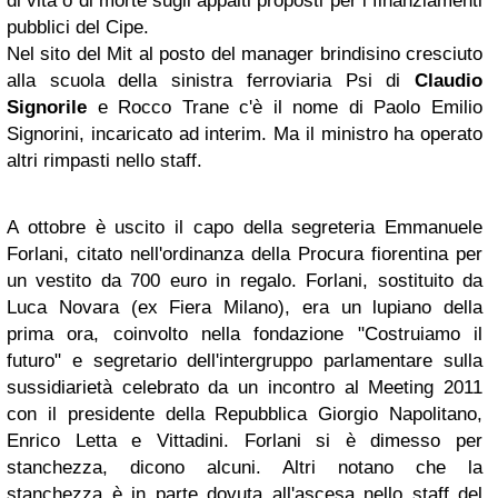
di vita o di morte sugli appalti proposti per i finanziamenti
pubblici del Cipe.
Nel sito del Mit al posto del manager brindisino cresciuto
alla scuola della sinistra ferroviaria Psi di
Claudio
Signorile
e Rocco Trane c'è il nome di Paolo Emilio
Signorini, incaricato ad interim. Ma il ministro ha operato
altri rimpasti nello staff.
A ottobre è uscito il capo della segreteria Emmanuele
Forlani, citato nell'ordinanza della Procura fiorentina per
un vestito da 700 euro in regalo. Forlani, sostituito da
Luca Novara (ex Fiera Milano), era un lupiano della
prima ora, coinvolto nella fondazione "Costruiamo il
futuro" e segretario dell'intergruppo parlamentare sulla
sussidiarietà celebrato da un incontro al Meeting 2011
con il presidente della Repubblica Giorgio Napolitano,
Enrico Letta e Vittadini. Forlani si è dimesso per
stanchezza, dicono alcuni. Altri notano che la
stanchezza è in parte dovuta all'ascesa nello staff del