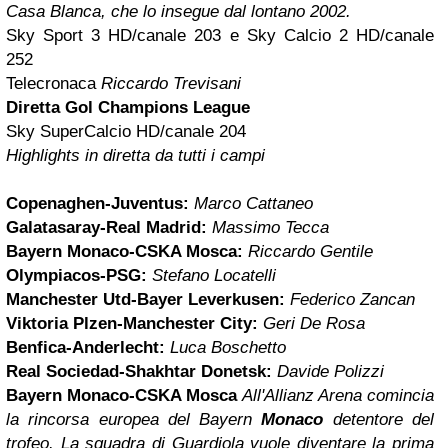
Casa Blanca, che lo insegue dal lontano 2002.
Sky Sport 3 HD/canale 203 e Sky Calcio 2 HD/canale
252
Telecronaca
Riccardo Trevisani
Diretta Gol Champions League
Sky SuperCalcio HD/canale 204
Highlights in diretta da tutti i campi
Copenaghen-Juventus:
Marco Cattaneo
Galatasaray-Real Madrid:
Massimo Tecca
Bayern Monaco-CSKA Mosca:
Riccardo Gentile
Olympiacos-PSG:
Stefano Locatelli
Manchester Utd-Bayer Leverkusen:
Federico Zancan
Viktoria Plzen-Manchester City:
Geri De Rosa
Benfica-Anderlecht:
Luca Boschetto
Real Sociedad-Shakhtar Donetsk:
Davide Polizzi
Bayern Monaco-CSKA Mosca
All'Allianz Arena comincia
la rincorsa europea del Bayern
Monaco
detentore del
trofeo. La squadra di Guardiola vuole diventare la prima