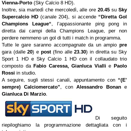
Vienna-Porto
(Sky Calcio 8 HD).
Inoltre, sia martedì che mercoledì, alle ore
20.45
su
Sky
Supercalcio HD
(canale 204), si accende
“Diretta Gol
Champions League“
, l’appassionante ping pong in
diretta dai campi della Champions League, per non
perdere nemmeno un gol di tutti i match in programma.
Tutte le gare saranno accompagnate da un ampio
pre
gara (dalle
20
) e
post
(fino alle
23.30
) in diretta su Sky
Sport 1 HD e Sky Calcio 1 HD con il collaudato trio
composto da
Fabio Caressa, Gianluca Vialli
e
Paolo
Rossi
in studio.
A seguire, sugli stessi canali, appuntamento con
“(E’
sempre) Calciomercato”
, con
Alessandro Bonan
e
Gianluca Di Marzio
.
Di seguito
riepiloghiamo la programmazione dettagliata con i