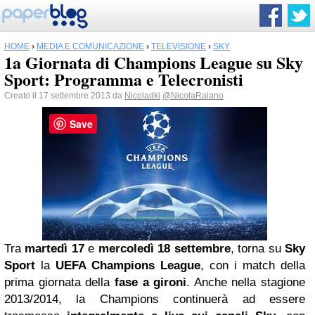
HOME
›
MEDIA E COMUNICAZIONE
›
TELEVISIONE
›
SKY
1a Giornata di Champions League su Sky
Sport: Programma e Telecronisti
Creato il 17 settembre 2013 da
Nicoladki
@NicolaRaiano
Save
Tra
martedì 17
e
mercoledì 18 settembre
, torna su
Sky
Sport
la
UEFA Champions League
, con i match della
prima giornata della
fase a gironi
. Anche nella stagione
2013/2014, la Champions continuerà ad essere