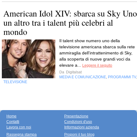
American Idol XIV: sbarca su Sky Uno
un altro tra i talent più celebri al
mondo
Il talent show numero uno della
televisione americana sbarca sulla rete
ammiraglia dell'intrattenimento di Sky,
alla scoperta di nuove grandi voci da
elevare a...
Leggere il seguito
Da
Digitalsat
MEDIA E COMUNICAZIONE
PROGRAMMI TV
,
TELEVISIONE
Home
Presentazione
Contatti
Condizioni d'uso
Lavora con noi
Informazioni azienda
Rassegna stampa
Proponi il tuo blog