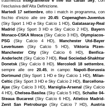
trasmessa
integralmente e live sui canali Sky
, con
l’esclusiva dell’Alta Definizione.
Martedì 17 settembre
, otto i match in programma, con
fischio d’inizio alle ore
20.45
:
Copenaghen-Juventus
(Sky Sport 1 HD e Sky Calcio 1 HD),
Galatasaray-Real
Madrid
(Sky Sport 3 HD e Sky Calcio 2 HD),
Bayern
Monaco-CSKA Mosca
(Sky Calcio 3 HD),
Olympiacos-
PSG
(Sky Calcio 4 HD),
Manchester
Utd-Bayer
Leverkusen
(Sky Calcio 5 HD),
Viktoria Plzen-
Manchester City
(Sky Calcio 6 HD),
Benfica-
Anderlecht
(Sky Calcio 7 HD),
Real Sociedad-Shakhtar
Donetsk
(Sky Calcio 8 HD).
Mercoledì 18 settembre
,
sempre alle ore
20.45
, in campo:
Napoli-Borussia
Dortmund
(Sky Sport 1 HD e Sky Calcio 1 HD),
Milan-
Celtic
(Sky Sport 3 HD e Sky Calcio 2 HD),
Barcellona-
Ajax
(Sky Calcio 3 HD),
Marsiglia-Arsenal
(Sky Calcio
4 HD),
Chelsea-Basilea
(Sky Calcio 5 HD),
Schalke 04-
Steaua Bucarest
(Sky Calcio 6 HD),
Atletico Madrid-
Zenit San Pietroburgo
(Sky Calcio 7 HD),
Austria