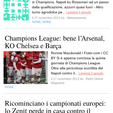
in Champions, Napoli ko Rossoneri ad un passo
dalla qualificazione, azzurri quasi fuori - Altro
turno agrodolce pe...
Leggere il seguito
Il 27 novembre 2013 da
Webnewsman
NONE
NONE
,
Champions League: bene l’Arsenal,
KO Chelsea e Barça
Ronnie Macdonald / Foter.com / CC
BY Si è appena conclusa la quinta
giornata di Champions League.
Oltre alla pericolosa sconfitta del
Napoli contro il...
Leggere il seguito
Il 27 novembre 2013 da
Retrò Online
Magazine
NONE
Ricominciano i campionati europei:
lo Zenit perde in casa contro il