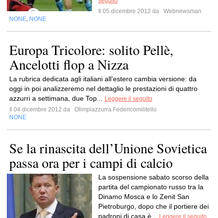
seguito
Il 05 dicembre 2012 da
Webnewsman
NONE
NONE
,
Europa Tricolore: solito Pellè,
Ancelotti flop a Nizza
La rubrica dedicata agli italiani all’estero cambia versione: da
oggi in poi analizzeremo nel dettaglio le prestazioni di quattro
azzurri a settimana, due Top...
Leggere il seguito
Il 04 dicembre 2012 da
Olimpiazzurra Federicomilitello
NONE
Se la rinascita dell’Unione Sovietica
passa ora per i campi di calcio
La sospensione sabato scorso della
partita del campionato russo tra la
Dinamo Mosca e lo Zenit San
Pietroburgo, dopo che il portiere dei
padroni di casa è...
Leggere il seguito