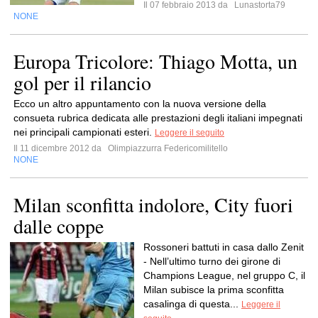
Il 07 febbraio 2013 da
Lunastorta79
NONE
Europa Tricolore: Thiago Motta, un
gol per il rilancio
Ecco un altro appuntamento con la nuova versione della
consueta rubrica dedicata alle prestazioni degli italiani impegnati
nei principali campionati esteri.
Leggere il seguito
Il 11 dicembre 2012 da
Olimpiazzurra Federicomilitello
NONE
Milan sconfitta indolore, City fuori
dalle coppe
Rossoneri battuti in casa dallo Zenit
- Nell’ultimo turno dei girone di
Champions League, nel gruppo C, il
Milan subisce la prima sconfitta
casalinga di questa...
Leggere il