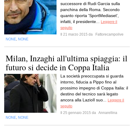
successore di Rudi Garcia sulla
panchina della Roma. Secondo
quanto riporta 'SportMediaset',
infatti, il presidente...
Leggere il
seguito
Il 21 marzo 2015 da
Fattorecampolive
NONE
NONE
,
Milan, Inzaghi all'ultima spiaggia: il
futuro si decide in Coppa Italia
La società preoccupata si guarda
intorno, fiducia a Pippo fino al
prossimo impegno di Coppa Italia: il
destino del tecnico sarà legato
ancora alla LazioIl suo...
Leggere il
seguito
Il 25 gennaio 2015 da
Annarellina
NONE
NONE
,