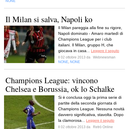
NONE
Il Milan si salva, Napoli ko
Il Milan pareggia alla fine su rigore,
Napoli dominato - Amaro martedì di
Champions League per i club
italiani. Il Milan, gruppo H, che
giocava in casa...
Leggere il seguito
Il 02 ottobre 2013 da
Webnewsman
NONE
NONE
,
Champions League: vincono
Chelsea e Borussia, ok lo Schalke
Si è conclusa oggi la prima serie di
partite della seconda giornata di
Champions League. Nessuna novità
davvero significativa, stavolta. Dopo
la clamorosa...
Leggere il seguito
Il 02 ottobre 2013 da
Retrò Online