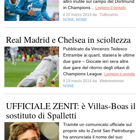
altro inutile sul campo del Dortmund
in Champions...
Leggere il seguito
Il 20 marzo 2014 da
Tuttocalcio
NONE
NONE
,
Real Madrid e Chelsea in scioltezza
Pubblicato da Vincenzo Tedesco
Entrambe ai quarti, stasera le ultime
due gare – Giocate ieri sera altre
due gare del ritorno degli ottavi di
Champions League.
Leggere il seguito
Il 19 marzo 2014 da
Webnewsman
NONE
UFFICIALE ZENIT: è Villas-Boas il
sostituto di Spalletti
Tramite un comunicato ufficiale sul
proprio sito lo Zenit San Pietroburgo
ha annunciata il nome del suo