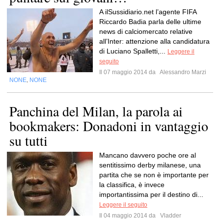
A ilSussidiario.net l’agente FIFA
Riccardo Badia parla delle ultime
news di calciomercato relative
all’Inter: attenzione alla candidatura
di Luciano Spalletti,...
Leggere il
seguito
Il 07 maggio 2014 da
Alessandro Marzi
NONE
NONE
,
Panchina del Milan, la parola ai
bookmakers: Donadoni in vantaggio
su tutti
Mancano davvero poche ore al
sentitissimo derby milanese, una
partita che se non è importante per
la classifica, è invece
importantissima per il destino di...
Leggere il seguito
Il 04 maggio 2014 da
Vladder