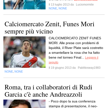
Il 13 luglio 2013 da
Luciomormile
NONE
NONE
,
Calciomercato Zenit, Funes Mori
sempre più vicino
CALCIOMERCATO ZENIT FUNES
MORI. Alle prese con problemi di
liquidità, il River Plate sarà costretto
a smantellare la rosa che ha fatto
bene nel torneo Final...
Leggere il
seguito
Il 19 giugno 2013 da
Pablitosway1983
NONE
NONE
,
Roma, tra i collaboratori di Rudi
Garcia c'è anche Andreazzoli
- Poco dopo la sua conferenza
stampa di presentazione, il neo-