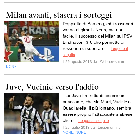
Milan avanti, stasera i sorteggi
Doppietta di Boateng, ed i rossoneri
vanno ai gironi - Netto, ma non
facile, il successo del Milan sul PSV
Eindhoven, 3-0 che permette ai
rossoneri di superare ...
Leggere il
seguito
Il 29 agosto 2013 da
Webnewsman
NONE
Juve, Vucinic verso l'addio
- La Juve ha fretta di cedere un
attaccante, che sia Matri, Vucinic o
Quagliarella. Il più lontano, sembra
essere proprio l'attaccante stabiese,
che è...
Leggere il seguito
Il 27 luglio 2013 da
Luciomormile
NONE
NONE
,