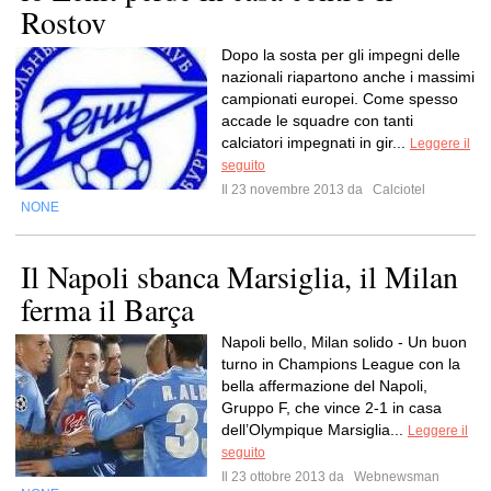
Rostov
Dopo la sosta per gli impegni delle
nazionali riapartono anche i massimi
campionati europei. Come spesso
accade le squadre con tanti
calciatori impegnati in gir...
Leggere il
seguito
Il 23 novembre 2013 da
Calciotel
NONE
Il Napoli sbanca Marsiglia, il Milan
ferma il Barça
Napoli bello, Milan solido - Un buon
turno in Champions League con la
bella affermazione del Napoli,
Gruppo F, che vince 2-1 in casa
dell’Olympique Marsiglia...
Leggere il
seguito
Il 23 ottobre 2013 da
Webnewsman