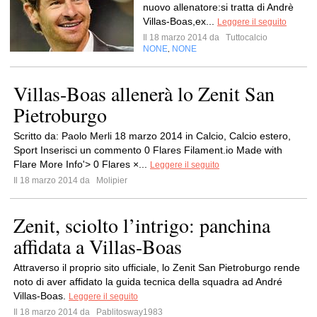
nuovo allenatore:si tratta di Andrè
Villas-Boas,ex...
Leggere il seguito
Il 18 marzo 2014 da
Tuttocalcio
NONE
NONE
,
Villas-Boas allenerà lo Zenit San
Pietroburgo
Scritto da: Paolo Merli 18 marzo 2014 in Calcio, Calcio estero,
Sport Inserisci un commento 0 Flares Filament.io Made with
Flare More Info'> 0 Flares ×...
Leggere il seguito
Il 18 marzo 2014 da
Molipier
Zenit, sciolto l’intrigo: panchina
affidata a Villas-Boas
Attraverso il proprio sito ufficiale, lo Zenit San Pietroburgo rende
noto di aver affidato la guida tecnica della squadra ad André
Villas-Boas.
Leggere il seguito
Il 18 marzo 2014 da
Pablitosway1983