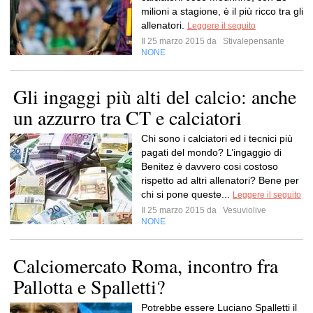
milioni a stagione, è il più ricco tra gli
allenatori.
Leggere il seguito
Il 25 marzo 2015 da
Stivalepensante
NONE
Gli ingaggi più alti del calcio: anche
un azzurro tra CT e calciatori
Chi sono i calciatori ed i tecnici più
pagati del mondo? L’ingaggio di
Benitez è davvero cosi costoso
rispetto ad altri allenatori? Bene per
chi si pone queste...
Leggere il seguito
Il 25 marzo 2015 da
Vesuviolive
NONE
Calciomercato Roma, incontro fra
Pallotta e Spalletti?
Potrebbe essere Luciano Spalletti il