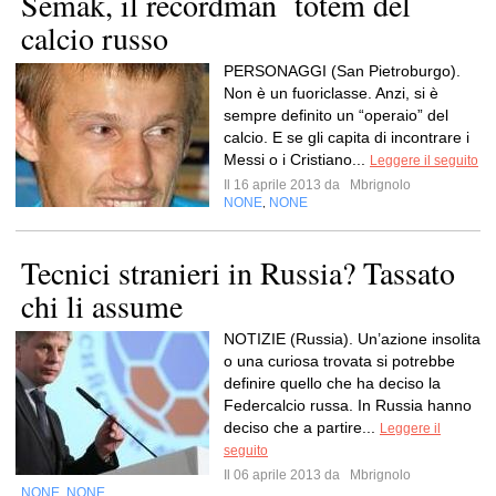
Semak, il recordman totem del
calcio russo
PERSONAGGI (San Pietroburgo).
Non è un fuoriclasse. Anzi, si è
sempre definito un “operaio” del
calcio. E se gli capita di incontrare i
Messi o i Cristiano...
Leggere il seguito
Il 16 aprile 2013 da
Mbrignolo
NONE
NONE
,
Tecnici stranieri in Russia? Tassato
chi li assume
NOTIZIE (Russia). Un’azione insolita
o una curiosa trovata si potrebbe
definire quello che ha deciso la
Federcalcio russa. In Russia hanno
deciso che a partire...
Leggere il
seguito
Il 06 aprile 2013 da
Mbrignolo
NONE
NONE
,