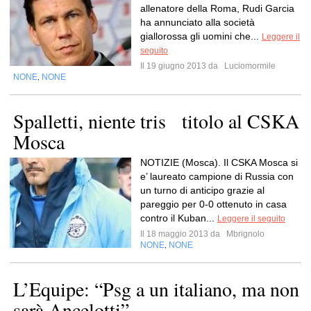
allenatore della Roma, Rudi Garcia
ha annunciato alla società
giallorossa gli uomini che...
Leggere il
seguito
Il 19 giugno 2013 da
Luciomormile
NONE
NONE
,
Spalletti, niente tris titolo al CSKA
Mosca
NOTIZIE (Mosca). Il CSKA Mosca si
e’ laureato campione di Russia con
un turno di anticipo grazie al
pareggio per 0-0 ottenuto in casa
contro il Kuban...
Leggere il seguito
Il 18 maggio 2013 da
Mbrignolo
NONE
NONE
,
L’Equipe: “Psg a un italiano, ma non
sarà Ancelotti”